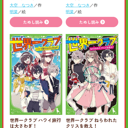
大空 なつき
／作
大空 なつき
／作
明菜
／絵
明菜
／絵
ためし読み
ためし読み
世界一クラブ ハワイ旅行
世界一クラブ ねらわれた
は大さわぎ！
クリスを救え！