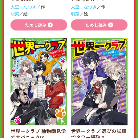
大空 なつき
／作
大空 なつき
／作
明菜
／絵
明菜
／絵
ためし読み
ためし読み
世界一クラブ 動物園見学
世界一クラブ 忍びの試練
で大パニック!?
でタワー爆破!?