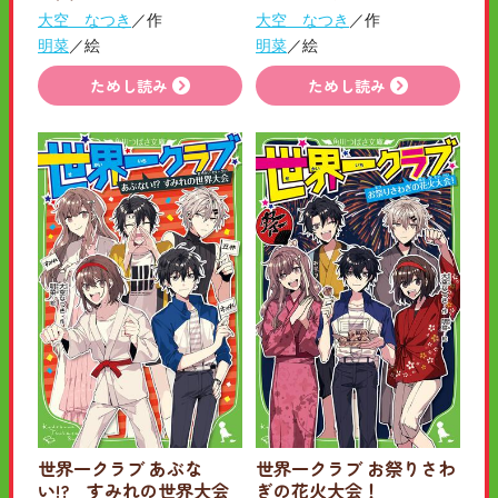
大空 なつき
／作
大空 なつき
／作
明菜
／絵
明菜
／絵
ためし読み
ためし読み
世界一クラブ あぶな
世界一クラブ お祭りさわ
い!? すみれの世界大会
ぎの花火大会！