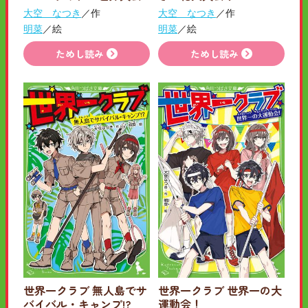
大空 なつき
／作
大空 なつき
／作
明菜
／絵
明菜
／絵
ためし読み
ためし読み
世界一クラブ 無人島でサ
世界一クラブ 世界一の大
バイバル・キャンプ!?
運動会！