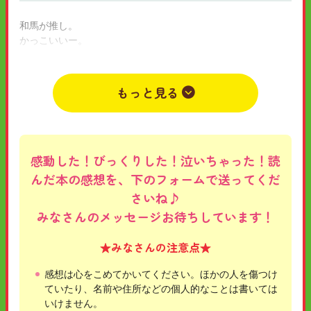
和馬が推し。
かっこいいー。
世界一クラブメンバー最高。
2022年03月30日
小学6年
ないしょ
つばさちゃん
もっと見る
感動した！びっくりした！泣いちゃった！読
んだ本の感想を、下のフォームで送ってくだ
さいね♪
みなさんのメッセージお待ちしています！
★みなさんの注意点★
感想は心をこめてかいてください。ほかの人を傷つけ
ていたり、名前や住所などの個人的なことは書いては
いけません。