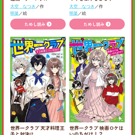
大空 なつき
／作
大空 なつき
／作
明菜
／絵
明菜
／絵
ためし読み
ためし読み
世界一クラブ 天才料理王
世界一クラブ 映画ロケは
子と対決!?
いのちがけ！？