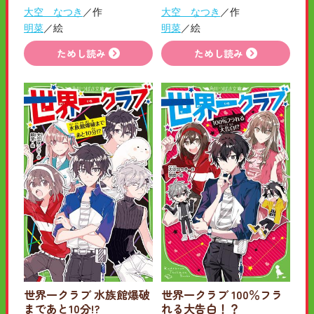
大空 なつき
／作
大空 なつき
／作
明菜
／絵
明菜
／絵
ためし読み
ためし読み
世界一クラブ 水族館爆破
世界一クラブ 100％フラ
まであと10分!?
れる大告白！？