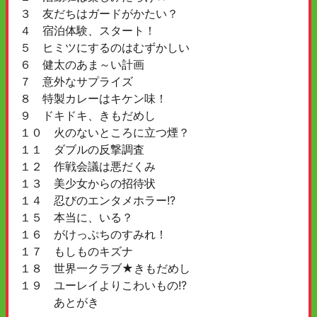
３ 友だちはガードがかたい？
４ 宿泊体験、スタート！
５ ヒミツにするのはむずかしい
６ 健太のあま～い計画
７ 意外なサプライズ
８ 特製カレーはキケン味！
９ ドキドキ、きもだめし
１０ 火のないところに立つ煙？
１１ ダブルの反撃調査
１２ 作戦会議は悪だくみ
１３ 美少女からの招待状
１４ 忍びのエンタメホラー!?
１５ 本当に、いる？
１６ がけっぷちのすみれ！
１７ もしものキズナ
１８ 世界一クラブ★きもだめし
１９ ユーレイよりこわいもの!?
あとがき