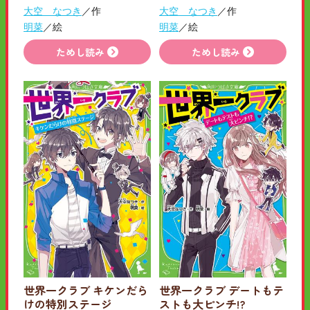
大空 なつき
／作
大空 なつき
／作
明菜
／絵
明菜
／絵
ためし読み
ためし読み
世界一クラブ キケンだら
世界一クラブ デートもテ
けの特別ステージ
ストも大ピンチ!?