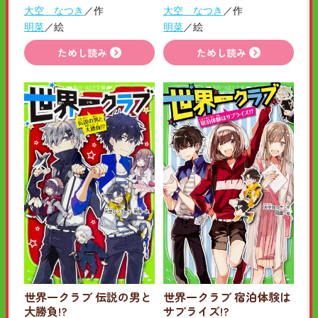
大空 なつき
／作
大空 なつき
／作
明菜
／絵
明菜
／絵
ためし読み
ためし読み
世界一クラブ 伝説の男と
世界一クラブ 宿泊体験は
大勝負!?
サプライズ!?