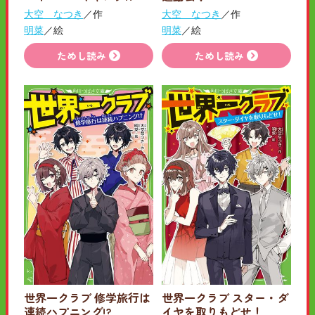
大空 なつき
／作
大空 なつき
／作
明菜
／絵
明菜
／絵
ためし読み
ためし読み
世界一クラブ 修学旅行は
世界一クラブ スター・ダ
連続ハプニング!?
イヤを取りもどせ！