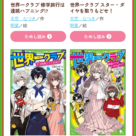
世界一クラブ 修学旅行は
世界一クラブ スター・ダ
連続ハプニング!?
イヤを取りもどせ！
大空 なつき
／作
大空 なつき
／作
明菜
／絵
明菜
／絵
ためし読み
ためし読み