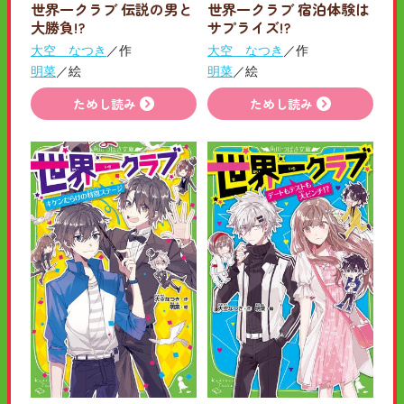
世界一クラブ 伝説の男と
世界一クラブ 宿泊体験は
大勝負!?
サプライズ!?
大空 なつき
／作
大空 なつき
／作
明菜
／絵
明菜
／絵
ためし読み
ためし読み