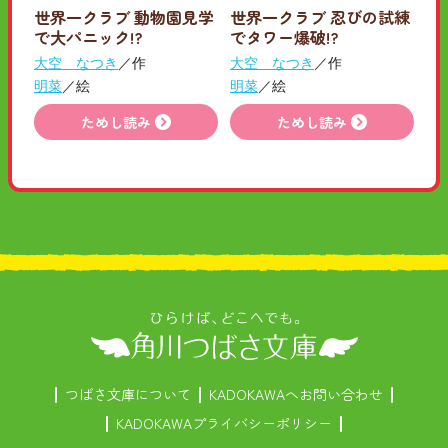
世界一クラブ 動物園見学
世界一クラブ 忍びの試練
で大パニック!?
でタワー爆破!?
大空 なつき
／作
大空 なつき
／作
明菜
／絵
明菜
／絵
ためし読み
ためし読み
つばさ文庫について
KADOKAWAへお問い合わせ
KADOKAWAプライバシーポリシー