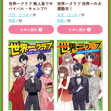
世界一クラブ 無人島でサ
世界一クラブ 世界一の大
バイバル・キャンプ!?
運動会！
大空 なつき
／作
大空 なつき
／作
明菜
／絵
明菜
／絵
ためし読み
ためし読み