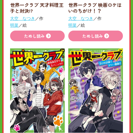
世界一クラブ 天才料理王
世界一クラブ 映画ロケは
子と対決!?
いのちがけ！？
大空 なつき
／作
大空 なつき
／作
明菜
／絵
明菜
／絵
ためし読み
ためし読み