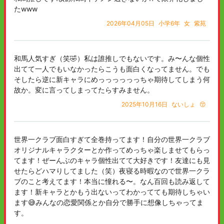
たwww
2026年04月05日
小学6年
女
紫苑
和馬人気すぎ（笑🤣）私は誰推しでもないです。み〜んな個性
出てて一人でもいなかったらこうも面白くなってません。でも
そしたら逆に新キャラにめっっっっっっちゃ期待してしまう何
故か。変に言ってしまってたらすみません。
2025年10月16日
ないしょ
😚
世界一クラブ面白すぎて全巻持ってます！自分の世界一クラブ
オリジナルキャラクターとか作ってめっちゃ楽しませてもらっ
てます！ぜーんぶのキャラ個性出てて大好きです！友達にも見
せたらどハマりしてました（笑）夜寝る時暇なので世界一クラ
ブのこと考えてます！本当に憧れる〜。なん百回も読み返して
ます！新キャラとかもう出ないってわかってても期待しちゃい
ます😅みんなの恋愛関係とか自分で勝手に想像しちゃってま
す。