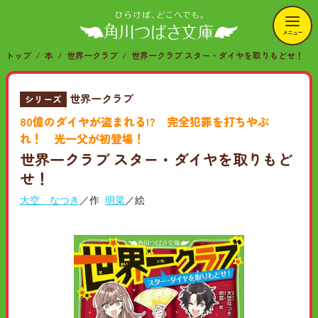
メニュー
トップ
本
世界一クラブ
世界一クラブ スター・ダイヤを取りもどせ！
世界一クラブ
シリーズ
80億のダイヤが盗まれる!? 完全犯罪を打ちやぶ
れ！ 光一父が初登場！
世界一クラブ スター・ダイヤを取りもど
せ！
大空 なつき
／作
明菜
／絵