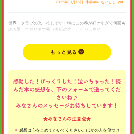
2025年10月16日
小学4年
ないしょ
yut
世界一クラブの光一推しです！特にこの巻が好きすぎて何回も
読み返しております😆（表紙の光一、ビジュ良!?
お父さんと光一のコンビが尊かったです!!
これからも、最強．最高な『世界一クラブ』を応援し続けてお
ります!
もっと見る
2025年09月03日
中学1年
ないしょ
無名
感動した！びっくりした！泣いちゃった！読
んだ本の感想を、下のフォームで送ってくだ
さいね♪
みなさんのメッセージお待ちしています！
★みなさんの注意点★
感想は心をこめてかいてください。ほかの人を傷つけ