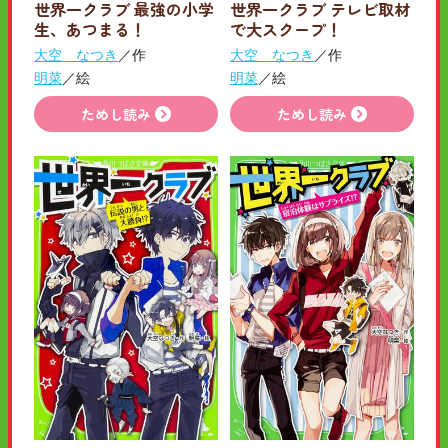
世界一クラブ 最強の小学
世界一クラブ テレビ取材
生、あつまる！
で大スクープ！
大空 なつき
／作
大空 なつき
／作
明菜
／絵
明菜
／絵
ためし読み
ためし読み