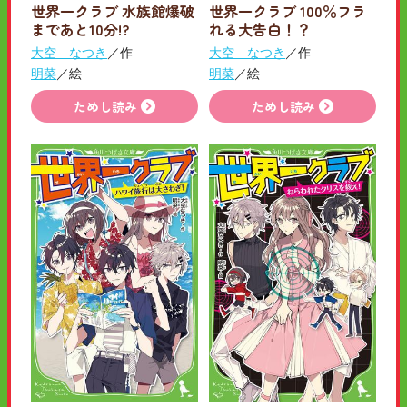
世界一クラブ 水族館爆破
世界一クラブ 100％フラ
まであと10分!?
れる大告白！？
大空 なつき
／作
大空 なつき
／作
明菜
／絵
明菜
／絵
ためし読み
ためし読み