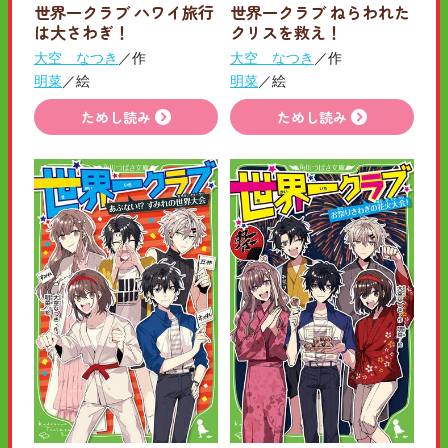
世界一クラブ ハワイ旅行
世界一クラブ ねらわれた
は大さわぎ！
クリスを救え！
大空 なつき
／作
大空 なつき
／作
明菜
／絵
明菜
／絵
ためし読み
ためし読み