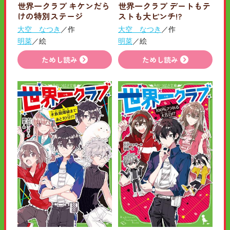
世界一クラブ キケンだら
世界一クラブ デートもテ
けの特別ステージ
ストも大ピンチ!?
大空 なつき
／作
大空 なつき
／作
明菜
／絵
明菜
／絵
ためし読み
ためし読み