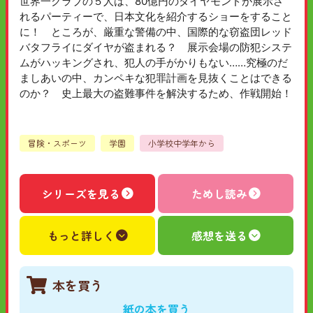
世界一クラブの５人は、80億円のダイヤモンドが展示さ
れるパーティーで、日本文化を紹介するショーをすること
に！ ところが、厳重な警備の中、国際的な窃盗団レッド
バタフライにダイヤが盗まれる？ 展示会場の防犯システ
ムがハッキングされ、犯人の手がかりもない……究極のだ
ましあいの中、カンペキな犯罪計画を見抜くことはできる
のか？ 史上最大の盗難事件を解決するため、作戦開始！
冒険・スポーツ
学園
小学校中学年から
シリーズを見る
ためし読み
もっと詳しく
感想を送る
本を買う
紙の本を買う