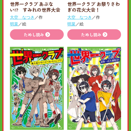
世界一クラブ あぶな
世界一クラブ お祭りさわ
い!? すみれの世界大会
ぎの花火大会！
大空 なつき
／作
大空 なつき
／作
明菜
／絵
明菜
／絵
ためし読み
ためし読み