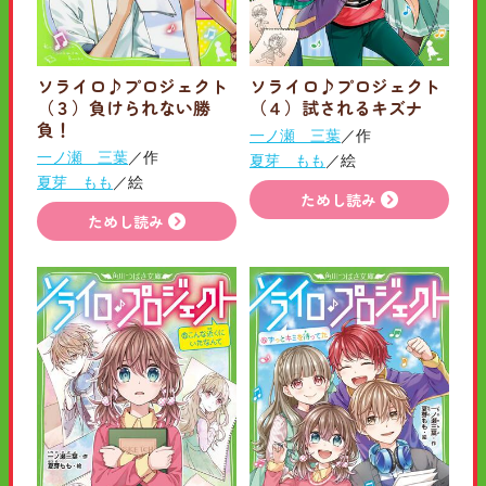
ソライロ♪プロジェクト
ソライロ♪プロジェクト
（３）負けられない勝
（４）試されるキズナ
負！
一ノ瀬 三葉
／作
一ノ瀬 三葉
／作
夏芽 もも
／絵
夏芽 もも
／絵
ためし読み
ためし読み