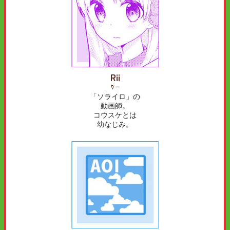
Rii
りー
「ソライロ」の
動画師。
コウスケとは
幼なじみ。