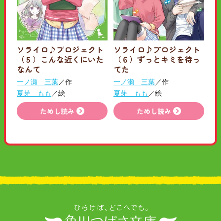
ソライロ♪プロジェクト
ソライロ♪プロジェクト
（５）こんな近くにいた
（６）ずっとキミを待っ
なんて
てた
一ノ瀬 三葉
／作
一ノ瀬 三葉
／作
夏芽 もも
／絵
夏芽 もも
／絵
ためし読み
ためし読み