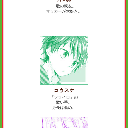
いずみ ゆき
一歌の親友。
サッカーが大好き。
コウスケ
「ソライロ」の
歌い手。
身長は低め。