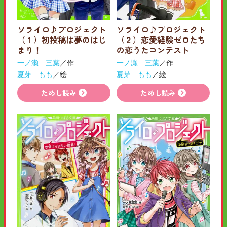
ソライロ♪プロジェクト
ソライロ♪プロジェクト
（１）初投稿は夢のはじ
（２）恋愛経験ゼロたち
まり！
の恋うたコンテスト
一ノ瀬 三葉
／作
一ノ瀬 三葉
／作
夏芽 もも
／絵
夏芽 もも
／絵
ためし読み
ためし読み