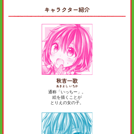
キャラクター紹介
秋吉一歌
あきよし いちか
通称「いっちー」。
絵を描くことが
とりえの女の子。