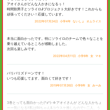
アオイさんがどんな人かきになるぅ！
時間割男子とソライロ♪プロジェクト大好きです！これからも
頑張ってください！応援しています。
2022年07月24日
小学4年
ないしょ
オムライス
本当に面白かったです。特にソライロのチームで色々なことを
乗り越えているところが感動しました。
次回も楽しみです。
2022年04月11日
小学6年
女
マキ
バリバリズドーンです！
いつも応援してます、面白くて好きです！
2019年07月26日
小学6年
女
みーみ
3巻とっても面白かった(^з^)-☆アオイさんが どんな人かちょ
ーー気になる‼️私はRiiちゃん&コウスケ推しなので✨二人、う