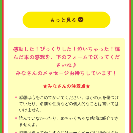
まくいって欲しいー♥️もちろん冴木くんと一歌のことも応援し
ています‼️4巻&5巻とっても楽しみ です(^з^)-☆一ノ瀬三葉先
生！先生の作品大好きです♥️♥️これからも頑張ってください‼️
もっと見る
長文失礼しました。
2019年04月04日
小学6年
女
さーちゃん
感動した！びっくりした！泣いちゃった！読
んだ本の感想を、下のフォームで送ってくだ
さいね♪
みなさんのメッセージお待ちしています！
★みなさんの注意点★
感想は心をこめてかいてください。ほかの人を傷つけ
ていたり、名前や住所などの個人的なことは書いては
いけません。
読んでいなかったり、めちゃくちゃな感想は紹介でき
ませんよ。
感想は送ってからすぐにはホームページに紹介はされ