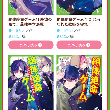
絶体絶命ゲーム11 廃墟の
絶体絶命ゲーム１２ ねら
島で、最強中学決戦
われた歌姫を守れ！
藤 ダリオ
／作
藤 ダリオ
／作
さいね
／絵
さいね
／絵
ためし読み
ためし読み