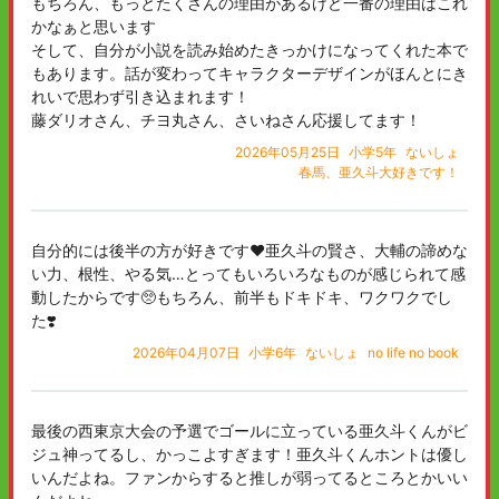
もちろん、もっとたくさんの理由があるけど一番の理由はこれ
かなぁと思います
そして、自分が小説を読み始めたきっかけになってくれた本で
もあります。話が変わってキャラクターデザインがほんとにき
れいで思わず引き込まれます！
藤ダリオさん、チヨ丸さん、さいねさん応援してます！
2026年05月25日
小学5年
ないしょ
春馬、亜久斗大好きです！
自分的には後半の方が好きです❤️亜久斗の賢さ、大輔の諦めな
い力、根性、やる気…とってもいろいろなものが感じられて感
動したからです🥺もちろん、前半もドキドキ、ワクワクでし
た❣️
2026年04月07日
小学6年
ないしょ
no life no book
最後の西東京大会の予選でゴールに立っている亜久斗くんがビ
ジュ神ってるし、かっこよすぎます！亜久斗くんホントは優し
いんだよね。ファンからすると推しが弱ってるところとかいい