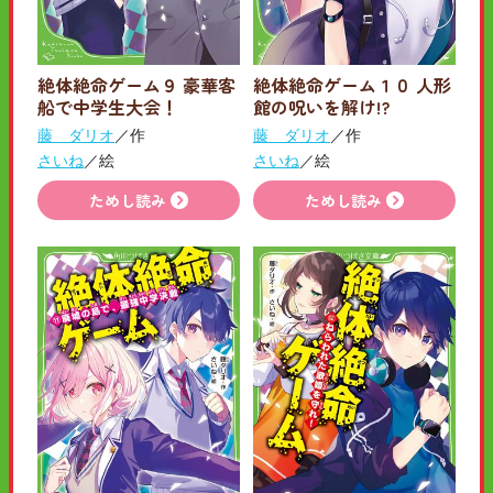
絶体絶命ゲーム９ 豪華客
絶体絶命ゲーム１０ 人形
船で中学生大会！
館の呪いを解け!?
藤 ダリオ
／作
藤 ダリオ
／作
さいね
／絵
さいね
／絵
ためし読み
ためし読み