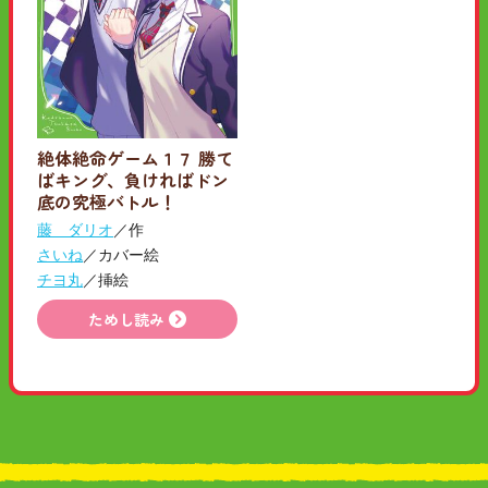
絶体絶命ゲーム１７ 勝て
ばキング、負ければドン
底の究極バトル！
藤 ダリオ
／作
さいね
／カバー絵
チヨ丸
／挿絵
ためし読み