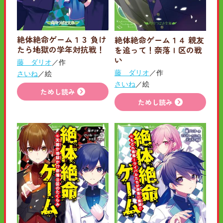
絶体絶命ゲーム１３ 負け
絶体絶命ゲーム１４ 親友
たら地獄の学年対抗戦！
を追って！奈落Ｉ区の戦
い
藤 ダリオ
／作
藤 ダリオ
／作
さいね
／絵
さいね
／絵
ためし読み
ためし読み