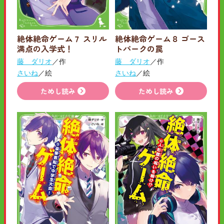
絶体絶命ゲーム７ スリル
絶体絶命ゲーム８ ゴース
満点の入学式！
トパークの罠
藤 ダリオ
／作
藤 ダリオ
／作
さいね
／絵
さいね
／絵
ためし読み
ためし読み