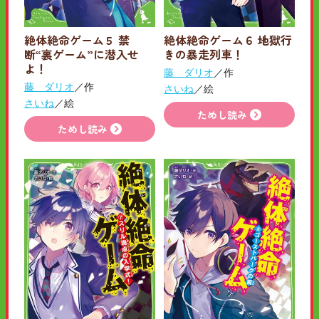
絶体絶命ゲーム５ 禁
絶体絶命ゲーム６ 地獄行
断“裏ゲーム”に潜入せ
きの暴走列車！
よ！
藤 ダリオ
／作
藤 ダリオ
／作
さいね
／絵
さいね
／絵
ためし読み
ためし読み