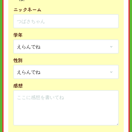
ニックネーム
学年
性別
感想