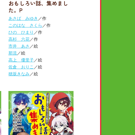
おもしろい話、集めまし
た。P
あさば みゆき
／作
このはな さくら
／作
ひの ひまり
／作
高杉 六花
／作
市井 あさ
／絵
那流
／絵
高上 優里子
／絵
佐倉 おりこ
／絵
穂坂きなみ
／絵