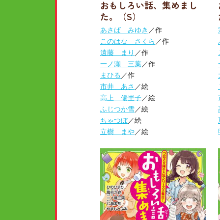
おもしろい話、集めまし
た。（S）
あさば みゆき
／作
このはな さくら
／作
遠藤 まり
／作
一ノ瀬 三葉
／作
まひる
／作
市井 あさ
／絵
高上 優里子
／絵
ふじつか雪
／絵
ちゃつぼ
／絵
立樹 まや
／絵