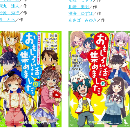
床丸 迷人
／作
川崎 美羽
／作
松原 秀行
／作
深海 ゆずは
／作
針 とら
／作
あさば みゆき
／作