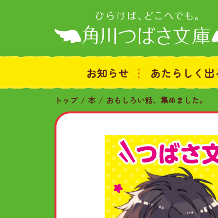
お知らせ
あたらしく出
トップ
本
おもしろい話、集めました。