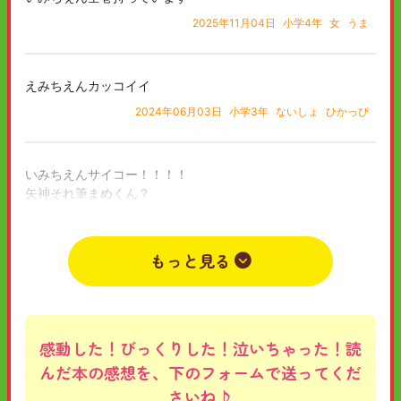
2025年11月04日
小学4年
女
うま
えみちえんカッコイイ
2024年06月03日
小学3年
ないしょ
ひかっぴ
いみちえんサイコー！！！！
矢神それ筆まめくん？
めちゃくちゃ怖くない？
2024年01月04日
小学3年
女
東ヶ丘
もっと見る
感動した！びっくりした！泣いちゃった！読
んだ本の感想を、下のフォームで送ってくだ
さいね♪