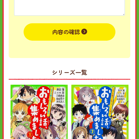
内容の確認
シリーズ一覧