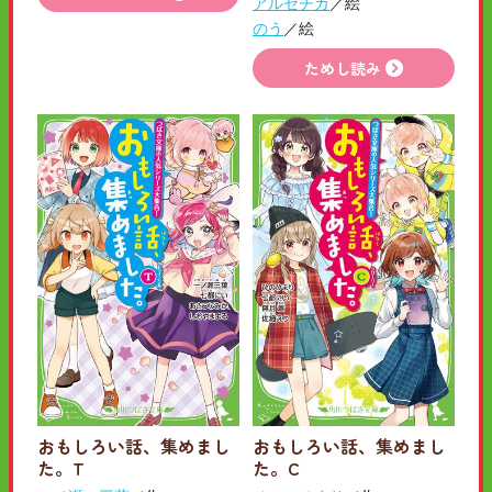
アルセチカ
／絵
のう
／絵
ためし読み
おもしろい話、集めまし
おもしろい話、集めまし
た。T
た。C