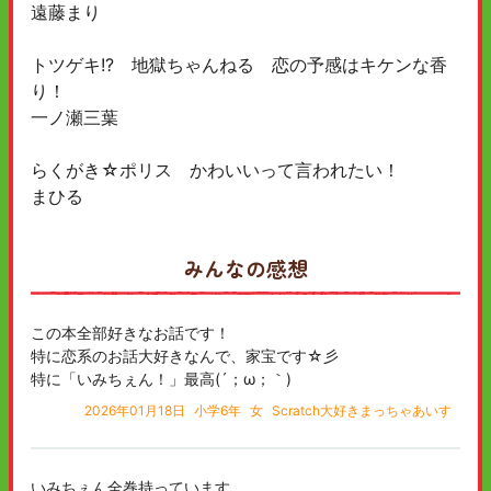
遠藤まり
トツゲキ!? 地獄ちゃんねる 恋の予感はキケンな香
り！
一ノ瀬三葉
らくがき☆ポリス かわいいって言われたい！
まひる
みんなの感想
この本全部好きなお話です！
特に恋系のお話大好きなんで、家宝です☆彡
特に「いみちぇん！」最高(´；ω；｀)
2026年01月18日
小学6年
女
Scratch大好きまっちゃあいす
いみちぇん全巻持っています