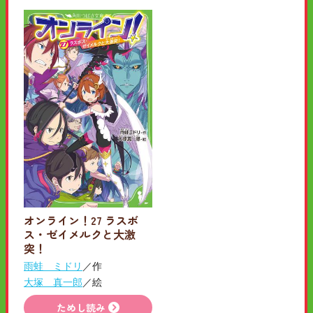
オンライン！27 ラスボ
ス・ゼイメルクと大激
突！
雨蛙 ミドリ
／作
大塚 真一郎
／絵
ためし読み