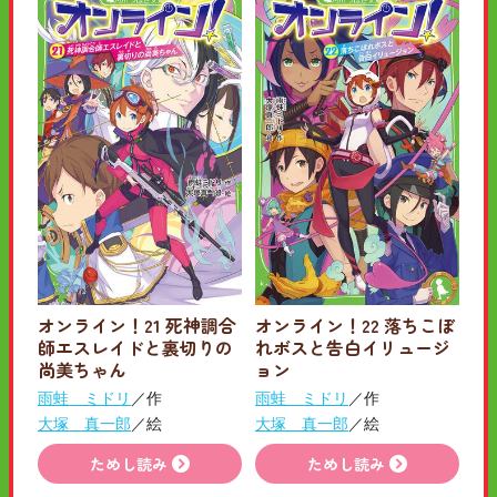
オンライン！21 死神調合
オンライン！22 落ちこぼ
師エスレイドと裏切りの
れボスと告白イリュージ
尚美ちゃん
ョン
雨蛙 ミドリ
／作
雨蛙 ミドリ
／作
大塚 真一郎
／絵
大塚 真一郎
／絵
ためし読み
ためし読み