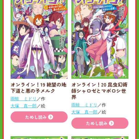
オンライン！19 絶望の地
オンライン！20 昆虫幻術
下道と悪の子メルク
師シャロゼとマボロシ世
界
雨蛙 ミドリ
／作
雨蛙 ミドリ
／作
大塚 真一郎
／絵
大塚 真一郎
／絵
ためし読み
ためし読み