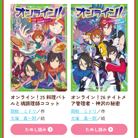
オンライン！25 料理バト
オンライン！26 ナイトメ
ルと魂調理師ココット
ア管理者・神沢の秘密
雨蛙 ミドリ
／作
雨蛙 ミドリ
／作
大塚 真一郎
／絵
大塚 真一郎
／絵
ためし読み
ためし読み