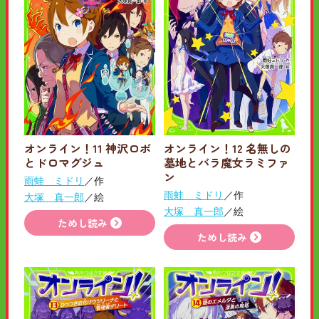
オンライン！11 神沢ロボ
オンライン！12 名無しの
とドロマグジュ
墓地とバラ魔女ラミファ
ン
雨蛙 ミドリ
／作
雨蛙 ミドリ
／作
大塚 真一郎
／絵
大塚 真一郎
／絵
ためし読み
ためし読み