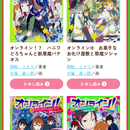
オンライン！７ ハニワ
オンライン!8 お菓子な
どろちゃんと獣悪魔バケ
お化け屋敷と邪魔ジシャ
オス
ン
雨蛙 ミドリ
／著者
雨蛙 ミドリ
／著者
大塚 真一郎
／画
大塚 真一郎
／画
ためし読み
ためし読み