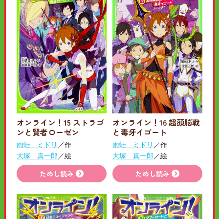
オンライン！15 ストラゴ
オンライン！16 超頭脳戦
ンと賢者ローゼン
と毒牙イゴート
雨蛙 ミドリ
／作
雨蛙 ミドリ
／作
大塚 真一郎
／絵
大塚 真一郎
／絵
ためし読み
ためし読み