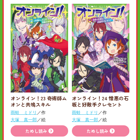
オンライン！23 奇術師ム
オンライン！24 憎悪の石
オンと共鳴スキル
板と好敵手クレセント
雨蛙 ミドリ
／作
雨蛙 ミドリ
／作
大塚 真一郎
／絵
大塚 真一郎
／絵
ためし読み
ためし読み