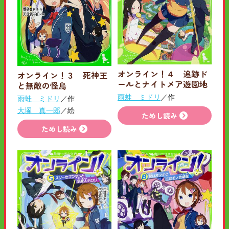
オンライン！４ 追跡ド
オンライン！３ 死神王
ールとナイトメア遊園地
と無敵の怪鳥
雨蛙 ミドリ
／作
雨蛙 ミドリ
／作
大塚 真一郎
／絵
ためし読み
ためし読み