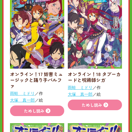
オンライン！17 妨害ミュ
オンライン！18 タブーカ
ージックと踊り子パルフ
ードと呪術師シガ
ァ
雨蛙 ミドリ
／作
雨蛙 ミドリ
／作
大塚 真一郎
／絵
大塚 真一郎
／絵
ためし読み
ためし読み