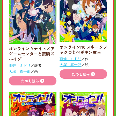
オンライン!10 スネークブ
オンライン!9 ナイトメア
ックロとペポギン魔王
ゲームセンターと豪腕ズ
ルイゾー
雨蛙 ミドリ
／作
大塚 真一郎
／絵
雨蛙 ミドリ
／著者
大塚 真一郎
／画
ためし読み
ためし読み