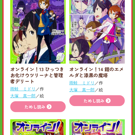
オンライン！13 ひっつき
オンライン！14 鎧のエメ
お化けウツリーナと管理
ルダと漆黒の魔塔
者デリート
雨蛙 ミドリ
／作
雨蛙 ミドリ
／作
大塚 真一郎
／絵
大塚 真一郎
／絵
ためし読み
ためし読み