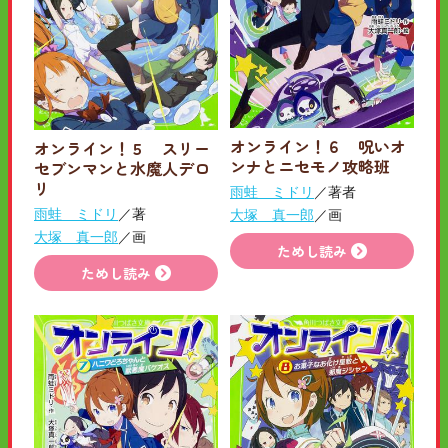
オンライン！６ 呪いオ
オンライン！５ スリー
ンナとニセモノ攻略班
セブンマンと水魔人デロ
リ
雨蛙 ミドリ
／著者
雨蛙 ミドリ
／著
大塚 真一郎
／画
大塚 真一郎
／画
ためし読み
ためし読み