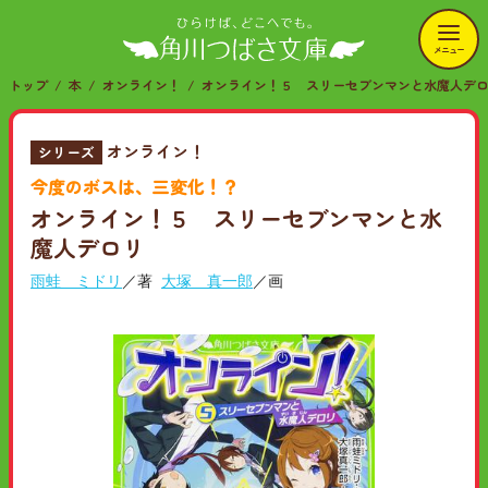
メニュー
トップ
本
オンライン！
オンライン！５ スリーセブンマンと水魔人デ
オンライン！
シリーズ
今度のボスは、三変化！？
オンライン！５ スリーセブンマンと水
魔人デロリ
雨蛙 ミドリ
／著
大塚 真一郎
／画