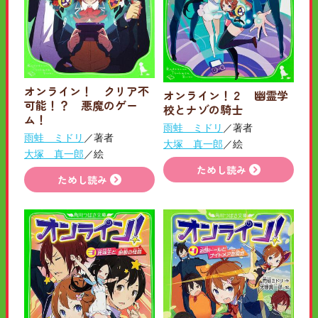
オンライン！ クリア不
オンライン！２ 幽霊学
可能！？ 悪魔のゲー
校とナゾの騎士
ム！
雨蛙 ミドリ
／著者
雨蛙 ミドリ
／著者
大塚 真一郎
／絵
大塚 真一郎
／絵
ためし読み
ためし読み