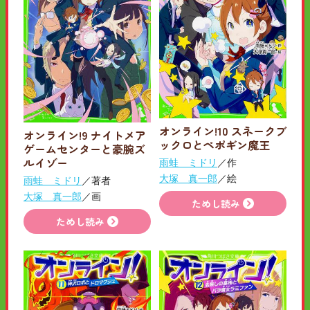
オンライン!10 スネークブ
オンライン!9 ナイトメア
ックロとペポギン魔王
ゲームセンターと豪腕ズ
ルイゾー
雨蛙 ミドリ
／作
大塚 真一郎
／絵
雨蛙 ミドリ
／著者
大塚 真一郎
／画
ためし読み
ためし読み