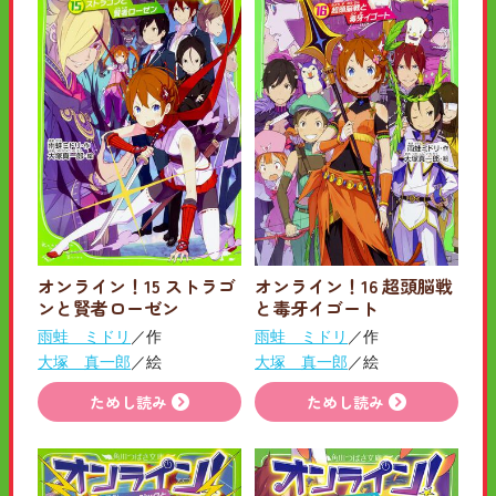
オンライン！15 ストラゴ
オンライン！16 超頭脳戦
ンと賢者ローゼン
と毒牙イゴート
雨蛙 ミドリ
／作
雨蛙 ミドリ
／作
大塚 真一郎
／絵
大塚 真一郎
／絵
ためし読み
ためし読み