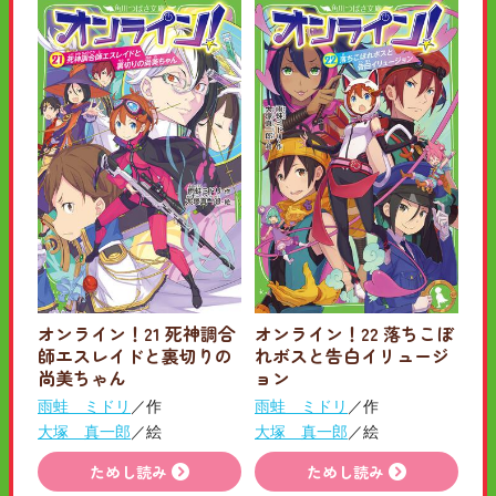
オンライン！21 死神調合
オンライン！22 落ちこぼ
師エスレイドと裏切りの
れボスと告白イリュージ
尚美ちゃん
ョン
雨蛙 ミドリ
／作
雨蛙 ミドリ
／作
大塚 真一郎
／絵
大塚 真一郎
／絵
ためし読み
ためし読み