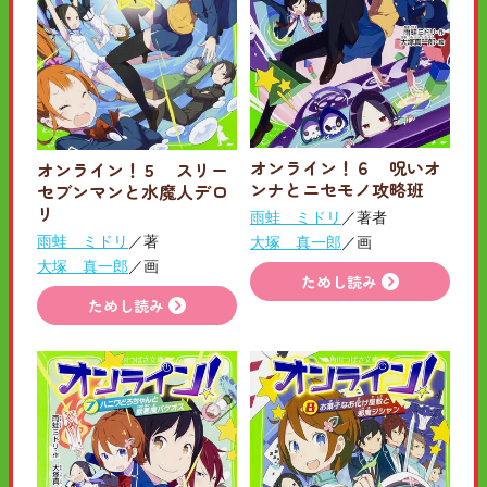
オンライン！６ 呪いオ
オンライン！５ スリー
ンナとニセモノ攻略班
セブンマンと水魔人デロ
リ
雨蛙 ミドリ
／著者
雨蛙 ミドリ
／著
大塚 真一郎
／画
大塚 真一郎
／画
ためし読み
ためし読み