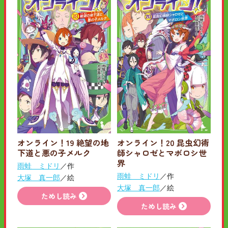
オンライン！19 絶望の地
オンライン！20 昆虫幻術
下道と悪の子メルク
師シャロゼとマボロシ世
界
雨蛙 ミドリ
／作
雨蛙 ミドリ
／作
大塚 真一郎
／絵
大塚 真一郎
／絵
ためし読み
ためし読み