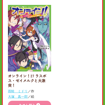
オンライン！27 ラスボ
ス・ゼイメルクと大激
突！
雨蛙 ミドリ
／作
大塚 真一郎
／絵