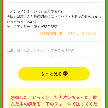
「オンライン！」いつも読んでます?
今回も浅霧さんと舞の関係ににハラハラドキドキさせられまし
たっっっっ（>△<）
そしてアメリー可愛すぎ♡♡♡♡
2022年06月14日
小学6年
女
おはちゃん☆
はあ。翼くん呪い女と戦うって勇気ありすぎ！
2022年02月24日
小学3年
女
ゆーゆ
もっと見る
感動した！びっくりした！泣いちゃった！読
んだ本の感想を、下のフォームで送ってくだ