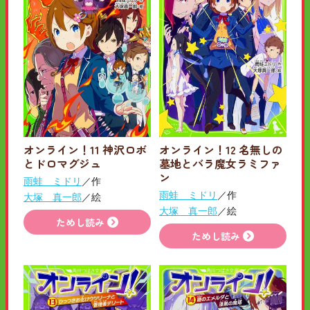
オンライン！11 神沢ロボ
オンライン！12 名無しの
とドロマグジュ
墓地とバラ魔女ラミファ
ン
雨蛙 ミドリ
／作
雨蛙 ミドリ
／作
大塚 真一郎
／絵
大塚 真一郎
／絵
ためし読み
ためし読み