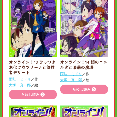
オンライン！13 ひっつき
オンライン！14 鎧のエメ
お化けウツリーナと管理
ルダと漆黒の魔塔
者デリート
雨蛙 ミドリ
／作
雨蛙 ミドリ
／作
大塚 真一郎
／絵
大塚 真一郎
／絵
ためし読み
ためし読み