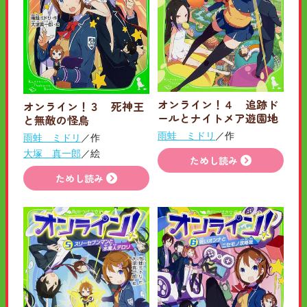
オンライン！４ 追跡ド
オンライン！３ 死神王
ールとナイトメア遊園地
と無敵の怪鳥
雨蛙 ミドリ
／作
雨蛙 ミドリ
／作
大塚 真一郎
／絵
ためし読み
ためし読み