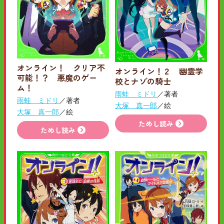
オンライン！ クリア不
オンライン！２ 幽霊学
可能！？ 悪魔のゲー
校とナゾの騎士
ム！
雨蛙 ミドリ
／著者
雨蛙 ミドリ
／著者
大塚 真一郎
／絵
大塚 真一郎
／絵
ためし読み
ためし読み