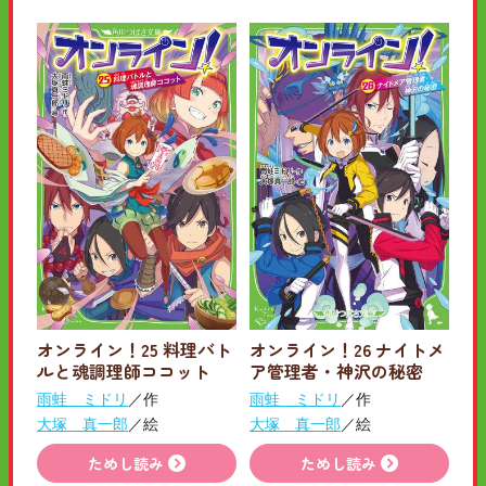
オンライン！25 料理バト
オンライン！26 ナイトメ
ルと魂調理師ココット
ア管理者・神沢の秘密
雨蛙 ミドリ
／作
雨蛙 ミドリ
／作
大塚 真一郎
／絵
大塚 真一郎
／絵
ためし読み
ためし読み