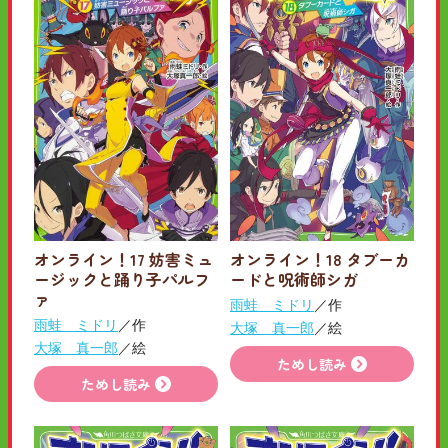
オンライン！17 妨害ミュ
オンライン！18 タブーカ
ージックと踊り子パルフ
ードと呪術師シガ
ァ
雨蛙 ミドリ
／作
雨蛙 ミドリ
／作
大塚 真一郎
／絵
大塚 真一郎
／絵
ためし読み
ためし読み