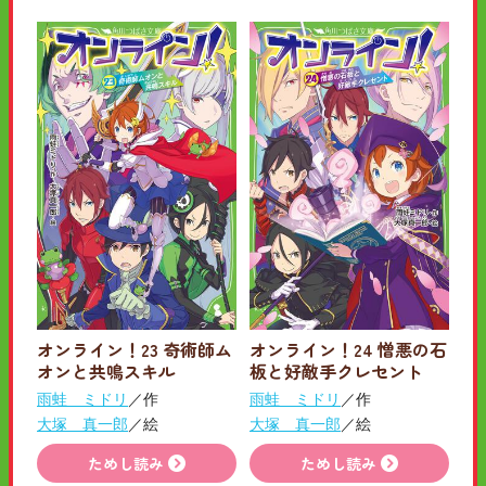
オンライン！23 奇術師ム
オンライン！24 憎悪の石
オンと共鳴スキル
板と好敵手クレセント
雨蛙 ミドリ
／作
雨蛙 ミドリ
／作
大塚 真一郎
／絵
大塚 真一郎
／絵
ためし読み
ためし読み