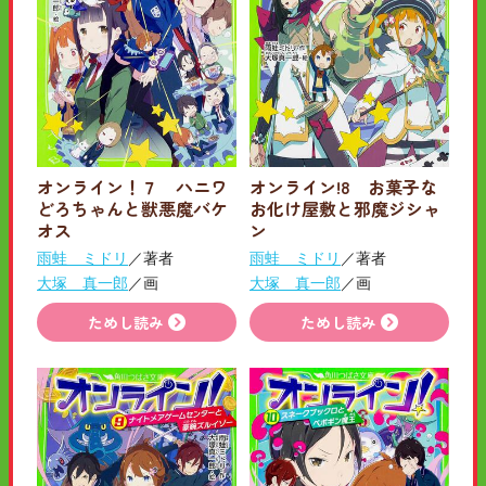
オンライン！７ ハニワ
オンライン!8 お菓子な
どろちゃんと獣悪魔バケ
お化け屋敷と邪魔ジシャ
オス
ン
雨蛙 ミドリ
／著者
雨蛙 ミドリ
／著者
大塚 真一郎
／画
大塚 真一郎
／画
ためし読み
ためし読み