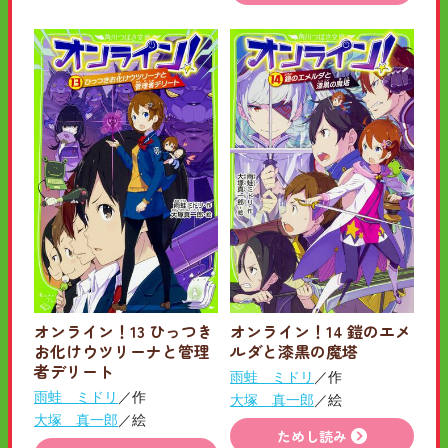
オンライン！13 ひっつき
オンライン！14 鎧のエメ
お化けウツリーナと管理
ルダと漆黒の魔塔
者デリート
雨蛙 ミドリ
／作
雨蛙 ミドリ
／作
大塚 真一郎
／絵
大塚 真一郎
／絵
ためし読み