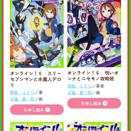
オンライン！６ 呪いオ
オンライン！５ スリー
ンナとニセモノ攻略班
セブンマンと水魔人デロ
リ
雨蛙 ミドリ
／著者
雨蛙 ミドリ
／著
大塚 真一郎
／画
大塚 真一郎
／画
ためし読み
ためし読み