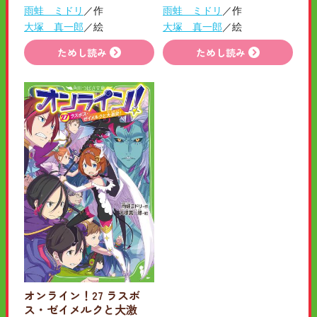
雨蛙 ミドリ
／作
雨蛙 ミドリ
／作
大塚 真一郎
／絵
大塚 真一郎
／絵
ためし読み
ためし読み
オンライン！27 ラスボ
ス・ゼイメルクと大激