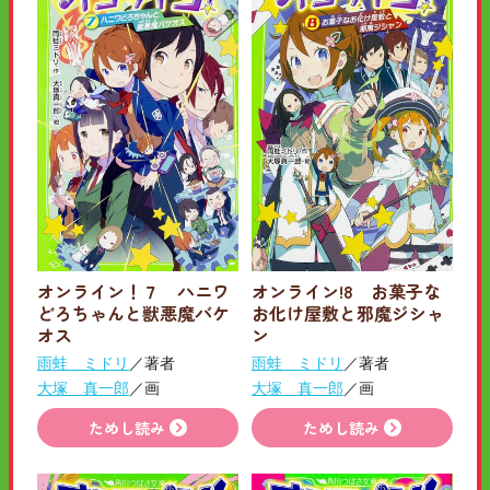
オンライン！７ ハニワ
オンライン!8 お菓子な
どろちゃんと獣悪魔バケ
お化け屋敷と邪魔ジシャ
オス
ン
雨蛙 ミドリ
／著者
雨蛙 ミドリ
／著者
大塚 真一郎
／画
大塚 真一郎
／画
ためし読み
ためし読み