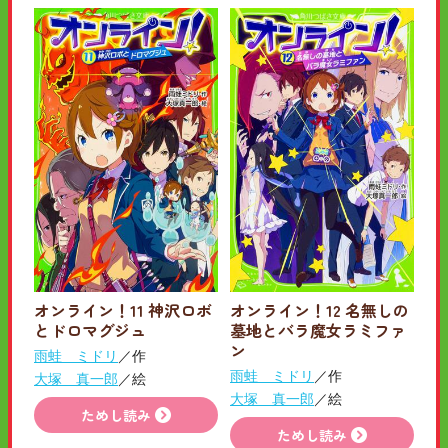
オンライン！11 神沢ロボ
オンライン！12 名無しの
とドロマグジュ
墓地とバラ魔女ラミファ
ン
雨蛙 ミドリ
／作
雨蛙 ミドリ
／作
大塚 真一郎
／絵
大塚 真一郎
／絵
ためし読み
ためし読み