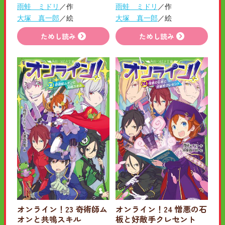
雨蛙 ミドリ
／作
雨蛙 ミドリ
／作
大塚 真一郎
／絵
大塚 真一郎
／絵
ためし読み
ためし読み
オンライン！23 奇術師ム
オンライン！24 憎悪の石
オンと共鳴スキル
板と好敵手クレセント