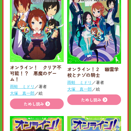
オンライン！ クリア不
オンライン！２ 幽霊学
可能！？ 悪魔のゲー
校とナゾの騎士
ム！
雨蛙 ミドリ
／著者
雨蛙 ミドリ
／著者
大塚 真一郎
／絵
大塚 真一郎
／絵
ためし読み
ためし読み