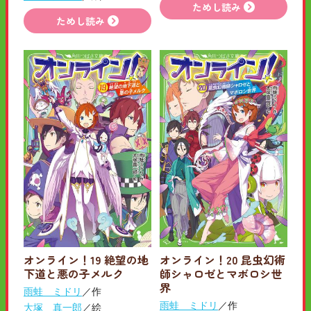
ためし読み
ためし読み
オンライン！19 絶望の地
オンライン！20 昆虫幻術
下道と悪の子メルク
師シャロゼとマボロシ世
界
雨蛙 ミドリ
／作
雨蛙 ミドリ
／作
大塚 真一郎
／絵