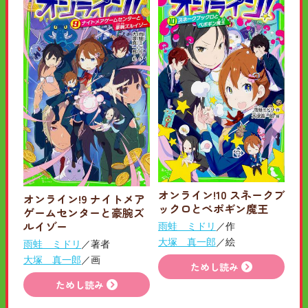
オンライン!10 スネークブ
オンライン!9 ナイトメア
ックロとペポギン魔王
ゲームセンターと豪腕ズ
ルイゾー
雨蛙 ミドリ
／作
大塚 真一郎
／絵
雨蛙 ミドリ
／著者
大塚 真一郎
／画
ためし読み
ためし読み