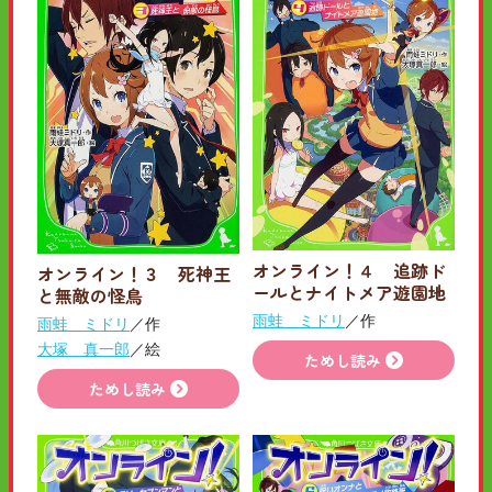
オンライン！４ 追跡ド
オンライン！３ 死神王
ールとナイトメア遊園地
と無敵の怪鳥
雨蛙 ミドリ
／作
雨蛙 ミドリ
／作
大塚 真一郎
／絵
ためし読み
ためし読み