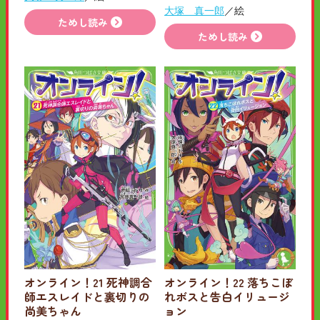
大塚 真一郎
／絵
ためし読み
ためし読み
オンライン！21 死神調合
オンライン！22 落ちこぼ
師エスレイドと裏切りの
れボスと告白イリュージ
尚美ちゃん
ョン