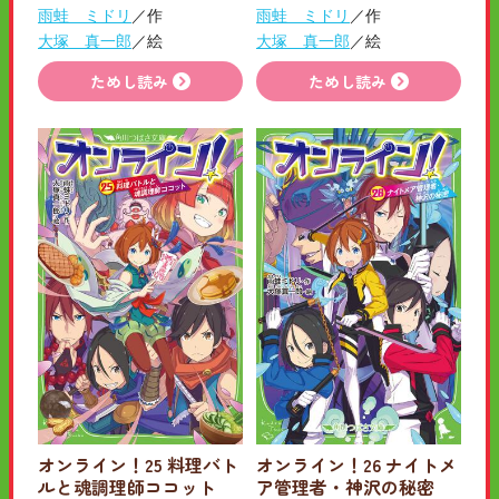
雨蛙 ミドリ
／作
雨蛙 ミドリ
／作
大塚 真一郎
／絵
大塚 真一郎
／絵
ためし読み
ためし読み
オンライン！25 料理バト
オンライン！26 ナイトメ
ルと魂調理師ココット
ア管理者・神沢の秘密