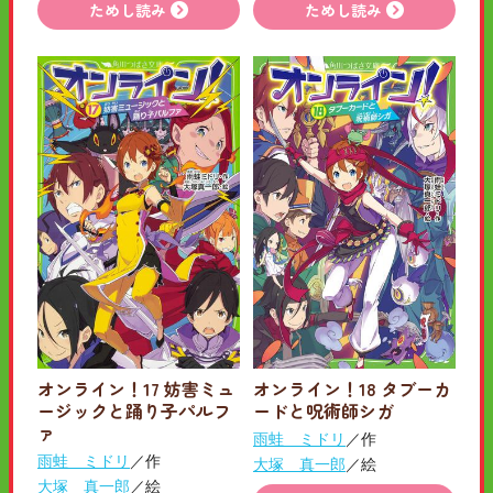
ためし読み
ためし読み
オンライン！17 妨害ミュ
オンライン！18 タブーカ
ージックと踊り子パルフ
ードと呪術師シガ
ァ
雨蛙 ミドリ
／作
雨蛙 ミドリ
／作
大塚 真一郎
／絵
大塚 真一郎
／絵