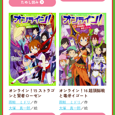
ためし読み
オンライン！15 ストラゴ
オンライン！16 超頭脳戦
ンと賢者ローゼン
と毒牙イゴート
雨蛙 ミドリ
／作
雨蛙 ミドリ
／作
大塚 真一郎
／絵
大塚 真一郎
／絵