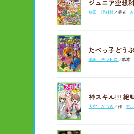
ジュニア空想科
柳田 理科雄
／著者
き
たべっ子どうぶつ 
池田 テツヒロ
／脚本
神スキル!!! 
大空 なつき
／作
アル