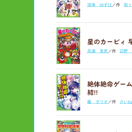
深海 ゆずは
／作
加々
星のカービィ 
高瀬 美恵
／作
苅野 
絶体絶命ゲーム
結!!
藤 ダリオ
／作
さいね