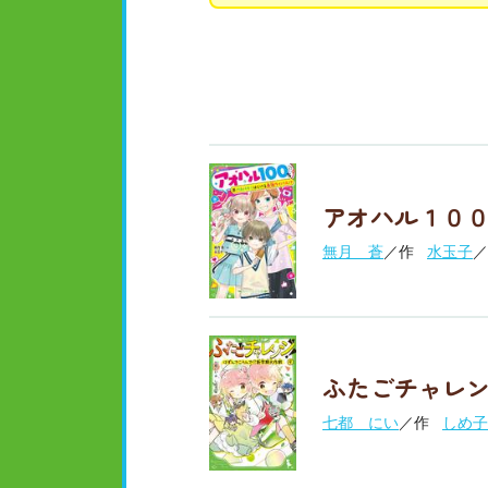
アオハル１００
無月 蒼
／作
水玉子
／
ふたごチャレン
七都 にい
／作
しめ子