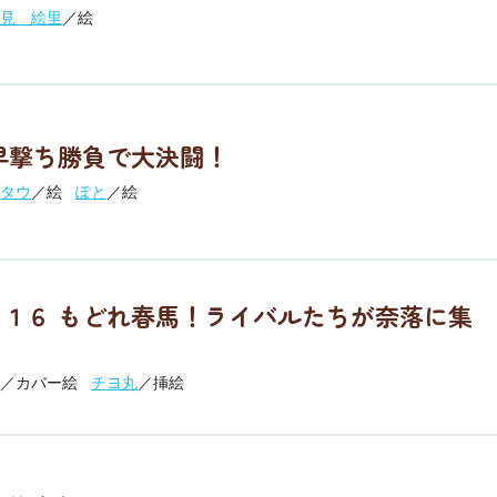
見 絵里
／絵
早撃ち勝負で大決闘！
タウ
／絵
ぽと
／絵
１６ もどれ春馬！ライバルたちが奈落に集
／カバー絵
チヨ丸
／挿絵