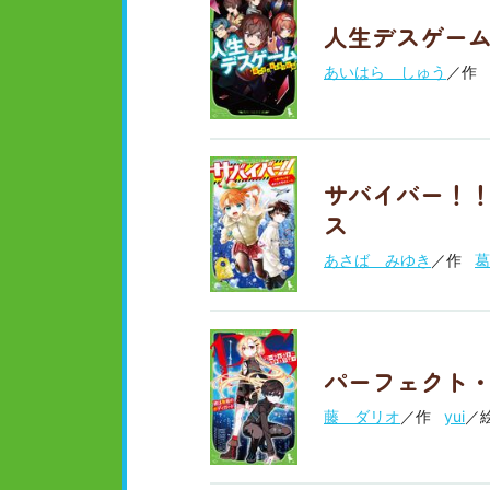
人生デスゲーム
あいはら しゅう
／作
サバイバー！！
ス
あさば みゆき
／作
葛
パーフェクト・
藤 ダリオ
／作
yui
／