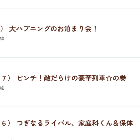
4） 大ハプニングのお泊まり会！
絵
７） ピンチ！敵だらけの豪華列車☆の巻
絵
６） つぎなるライバル、家庭科くん＆保体