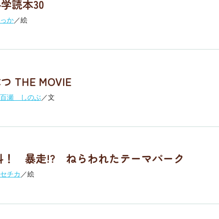
学読本30
っか
／絵
THE MOVIE
百瀬 しのぶ
／文
絶叫！ 暴走!? ねらわれたテーマパーク
セチカ
／絵