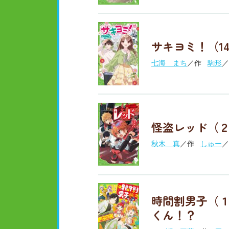
サキヨミ！（1
七海 まち
／作
駒形
／
怪盗レッド（２
秋木 真
／作
しゅー
／
時間割男子（１
くん！？