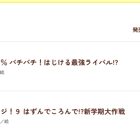
発
％ バチバチ！はじける最強ライバル!?
絵
ジ！９ はずんでころんで!?新学期大作戦
／絵