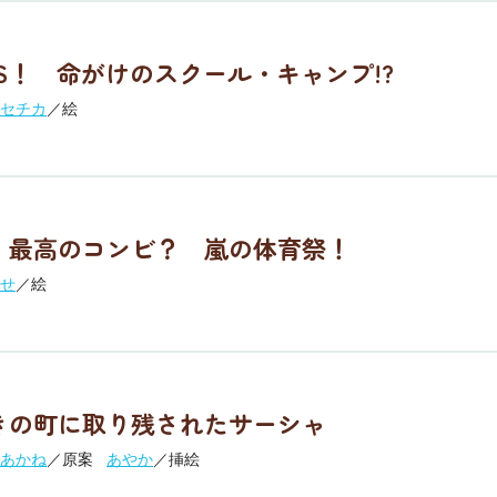
SOS！ 命がけのスクール・キャンプ!?
セチカ
／絵
 最高のコンビ？ 嵐の体育祭！
せ
／絵
きの町に取り残されたサーシャ
あかね
／原案
あやか
／挿絵