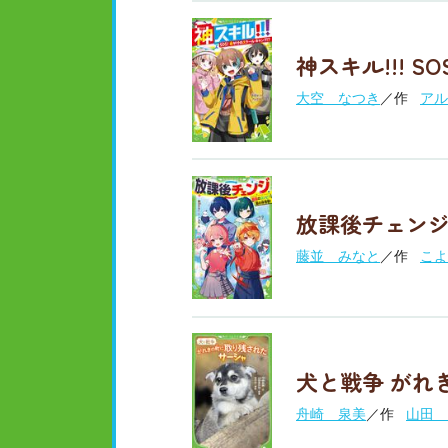
神スキル!!! 
大空 なつき
／作
アル
放課後チェンジ
藤並 みなと
／作
こよ
犬と戦争 がれ
舟崎 泉美
／作
山田 