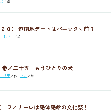
と
／絵
２０） 遊園地デートはパニック寸前!?
 おりこ
／絵
 巻ノ二十五 もうひとりの犬
 法男
／作
よん
／絵
5） フィナーレは絶体絶命の文化祭！