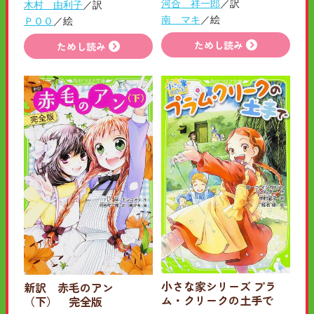
河合 祥一郎
／訳
木村 由利子
／訳
南 マキ
／絵
ＰＯＯ
／絵
ためし読み
ためし読み
小さな家シリーズ プラ
新訳 赤毛のアン
ム・クリークの土手で
（下） 完全版