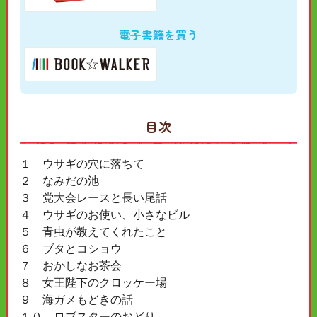
電子書籍を買う
目次
１ ウサギの穴に落ちて
２ なみだの池
３ 党大会レースと長い尾話
４ ウサギのお使い、小さなビル
５ 青虫が教えてくれたこと
６ ブタとコショウ
７ おかしなお茶会
８ 女王陛下のクロッケー場
９ 海ガメもどきの話
１０ ロブスターのおどり