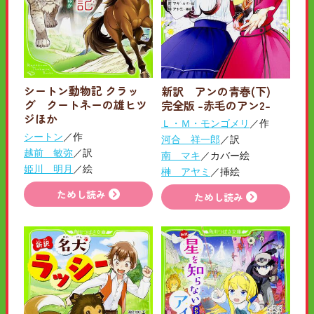
シートン動物記 クラッ
新訳 アンの青春(下)
グ クートネーの雄ヒツ
完全版 -赤毛のアン2-
ジほか
Ｌ・Ｍ・モンゴメリ
／作
シートン
／作
河合 祥一郎
／訳
越前 敏弥
／訳
南 マキ
／カバー絵
姫川 明月
／絵
榊 アヤミ
／挿絵
ためし読み
ためし読み