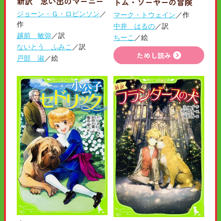
新訳 思い出のマーニー
トム・ソーヤーの冒険
ジョーン・Ｇ・ロビンソン
／
マーク・トウェイン
／作
作
中井 はるの
／訳
越前 敏弥
／訳
ちーこ
／絵
ないとう ふみこ
／訳
ためし読み
戸部 淑
／絵