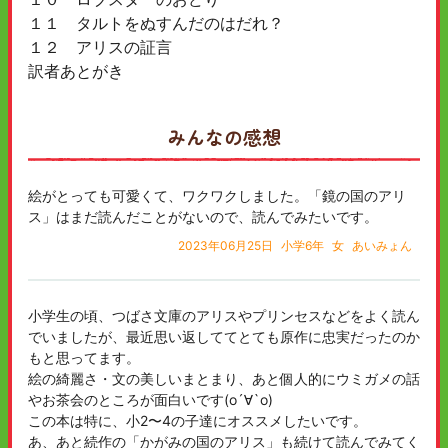
１１ タルトをぬすんだのはだれ？
１２ アリスの証言
訳者あとがき
みんなの感想
絵がとっても可愛くて、ワクワクしました。「鏡の国のアリ
ス」はまだ読んだことがないので、読んでみたいです。
2023年06月25日
小学6年
女
あいみょん
小学生の頃、つばさ文庫のアリスやプリンセスなどをよく読ん
でいましたが、最近思い返しててとても原作に忠実だったのか
もと思ってます。
絵の綺麗さ・文の美しいまとまり、あと個人的にウミガメの話
やお茶会のところが面白いです(о´∀`о)
この本は特に、小2〜4の子達にオススメしたいです。
あ、あと続作の「かがみの国のアリス」も続けて読んでみてく