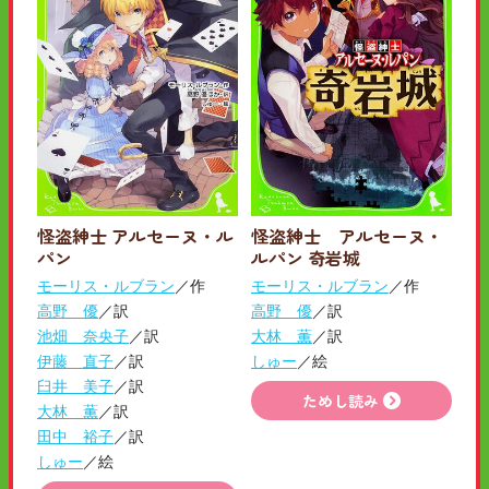
怪盗紳士 アルセーヌ・ル
怪盗紳士 アルセーヌ・
パン
ルパン 奇岩城
モーリス・ルブラン
／作
モーリス・ルブラン
／作
高野 優
／訳
高野 優
／訳
池畑 奈央子
／訳
大林 薫
／訳
伊藤 直子
／訳
しゅー
／絵
臼井 美子
／訳
ためし読み
大林 薫
／訳
田中 裕子
／訳
しゅー
／絵