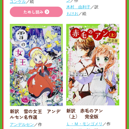
ン
／作
ユンケル
／絵
木村 由利子
／訳
ためし読み
もけお
／絵
新訳 赤毛のアン
新訳 雪の女王 アンデ
（上） 完全版
ルセン名作選
Ｌ・Ｍ・モンゴメリ
／作
アンデルセン
／作