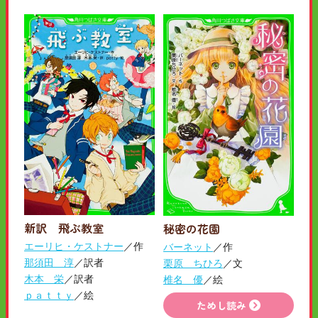
新訳 飛ぶ教室
秘密の花園
エーリヒ・ケストナー
／作
バーネット
／作
那須田 淳
／訳者
栗原 ちひろ
／文
木本 栄
／訳者
椎名 優
／絵
ｐａｔｔｙ
／絵
ためし読み