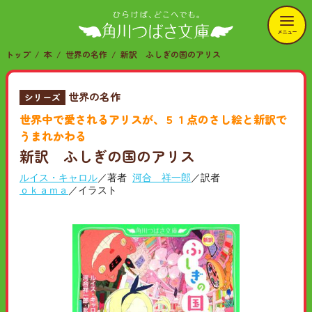
メニュー
トップ
本
世界の名作
新訳 ふしぎの国のアリス
世界の名作
シリーズ
世界中で愛されるアリスが、５１点のさし絵と新訳で
うまれかわる
新訳 ふしぎの国のアリス
ルイス・キャロル
／著者
河合 祥一郎
／訳者
ｏｋａｍａ
／イラスト