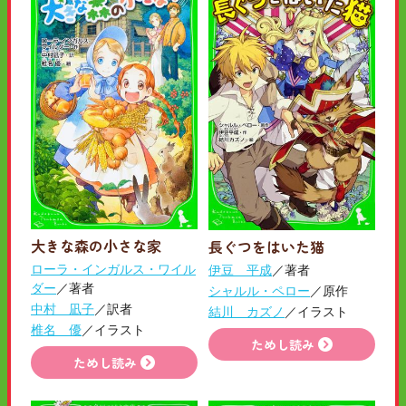
大きな森の小さな家
長ぐつをはいた猫
ローラ・インガルス・ワイル
伊豆 平成
／著者
ダー
／著者
シャルル・ペロー
／原作
中村 凪子
／訳者
結川 カズノ
／イラスト
椎名 優
／イラスト
ためし読み
ためし読み