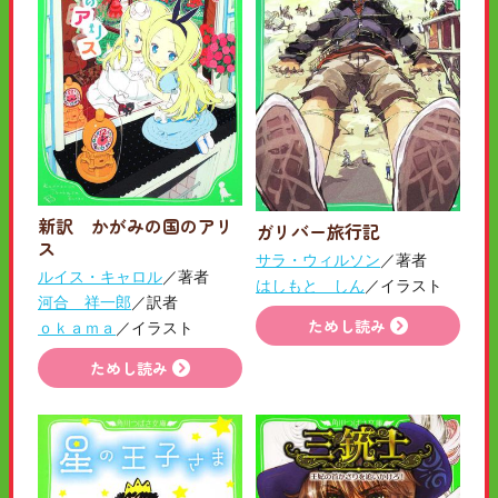
新訳 かがみの国のアリ
ガリバー旅行記
ス
サラ・ウィルソン
／著者
ルイス・キャロル
／著者
はしもと しん
／イラスト
河合 祥一郎
／訳者
ためし読み
ｏｋａｍａ
／イラスト
ためし読み