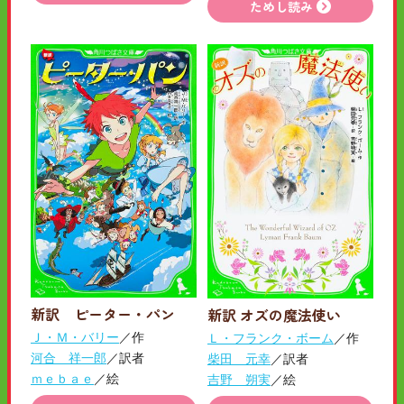
ためし読み
新訳 ピーター・パン
新訳 オズの魔法使い
Ｊ・Ｍ・バリー
／作
Ｌ・フランク・ボーム
／作
河合 祥一郎
／訳者
柴田 元幸
／訳者
ｍｅｂａｅ
／絵
吉野 朔実
／絵