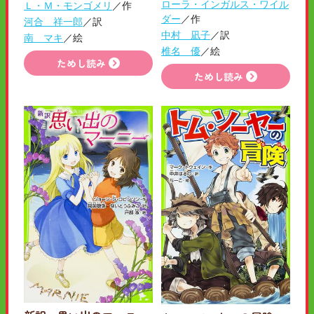
ローラ・インガルス・ワイル
Ｌ・Ｍ・モンゴメリ
／作
ダー
／作
河合 祥一郎
／訳
中村 凪子
／訳
南 マキ
／絵
椎名 優
／絵
ためし読み
ためし読み