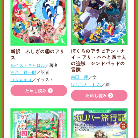
ぼくらのアラビアン・ナ
新訳 ふしぎの国のアリ
イト アリ・ババと四十人
ス
の盗賊 シンドバッドの
ルイス・キャロル
／著者
冒険
河合 祥一郎
／訳者
宗田 理
／文
ｏｋａｍａ
／イラスト
はしもと しん
／絵
ためし読み
ためし読み