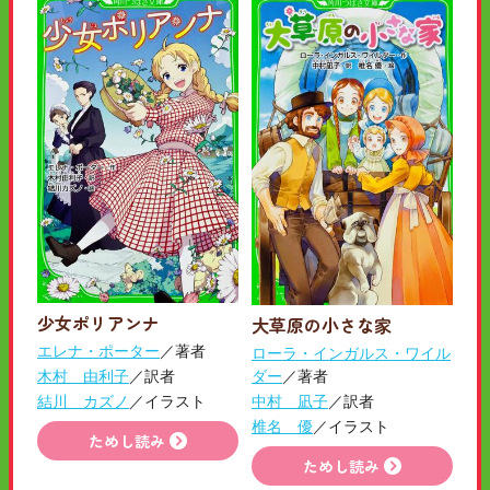
少女ポリアンナ
大草原の小さな家
エレナ・ポーター
／著者
ローラ・インガルス・ワイル
ダー
／著者
木村 由利子
／訳者
中村 凪子
／訳者
結川 カズノ
／イラスト
椎名 優
／イラスト
ためし読み
ためし読み