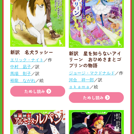
新訳 名犬ラッシー
新訳 星を知らないアイ
リーン おひめさまとゴ
エリック・ナイト
／作
ブリンの物語
中村 凪子
／訳
ジョージ・マクドナルド
／作
馬場 彰子
／訳
河合 祥一郎
／訳
裕龍 ながれ
／絵
ｏｋａｍａ
／絵
ためし読み
ためし読み