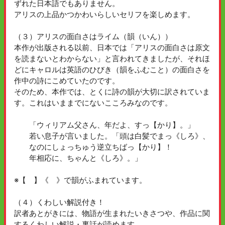
ずれた日本語でもありません。
アリスの上品かつかわいらしいセリフを楽しめます。
（３）アリスの面白さはライム（韻（いん））
本作が出版される以前、日本では「アリスの面白さは原文
を読まないとわからない」と言われてきましたが、それほ
どにキャロルは英語のひびき（韻をふむこと）の面白さを
作中の詩にこめていたのです。
そのため、本作では、とくに詩の韻が大切に訳されていま
す。これはいままでにないこころみなのです。
「ウィリアム父さん、年だよ、すっ【かり】。」
若い息子が言いました。「頭は白髪でまっ《しろ》、
なのにしょっちゅう逆立ちばっ【かり】！
年相応に、ちゃんと《しろ》。」
※【 】《 》で韻がふまれています。
（４）くわしい解説付き！
訳者あとがきには、物語が生まれたいきさつや、作品に関
するくわしい解説・裏話が読めます。