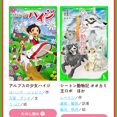
アルプスの少女ハイジ
シートン動物記 オオカミ
王ロボ ほか
ヨハンナ・シュピリ
／作
シートン
／作
万里 アンナ
／文
越前 敏弥
／訳者
うっけ
／絵
姫川 明月
／絵
ためし読み