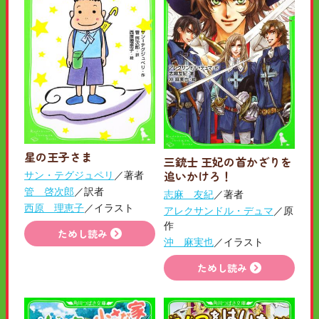
星の王子さま
三銃士 王妃の首かざりを
追いかけろ！
サン・テグジュペリ
／著者
管 啓次郎
／訳者
志麻 友紀
／著者
西原 理恵子
／イラスト
アレクサンドル・デュマ
／原
作
ためし読み
沖 麻実也
／イラスト
ためし読み