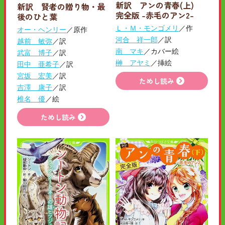
新訳 アンの青春(上)
新訳 賢者の贈り物・最
完全版 -赤毛のアン2-
後のひと葉
Ｌ・Ｍ・モンゴメリ
／作
オー・ヘンリー
／原作
河合 祥一郎
／訳
越前 敏弥
／訳
南 マキ
／カバー絵
武富 博子
／訳
榊 アヤミ
／挿絵
田中 亜希子
／訳
宮坂 宏美
／訳
ためし読み
吉澤 康子
／訳
椎名 優
／絵
ためし読み