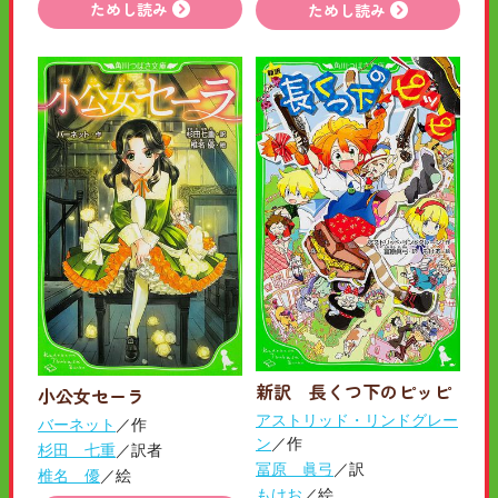
ためし読み
ためし読み
新訳 長くつ下のピッピ
小公女セーラ
アストリッド・リンドグレー
バーネット
／作
ン
／作
杉田 七重
／訳者
冨原 眞弓
／訳
椎名 優
／絵
もけお
／絵