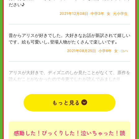
ださい♪
2021年12月08日
中学3年
女
元小学生
昔からアリスが好きでした。大好きなお話が新訳されて嬉しい
です。絵も可愛いし､登場人物がたくさんで楽しいです｡
2021年08月25日
小学6年
女
コハ
アリスが大好きで、ディズニのしか見たことがなくて、原作を
読んだことがなかったので今更でしたが読んでみました!!
まず、挿絵が可愛いし多いので読みやすいです!あとチェシャ
猫が大好きなのですが、可愛く絵描かれていて、素敵でした?️
✨
もっと見る
みなさんも一度読んでみてはいかがでしょうか？オススメで
す?✨
2020年07月23日
中学1年
女
ちぇしゃ
感動した！びっくりした！泣いちゃった！読