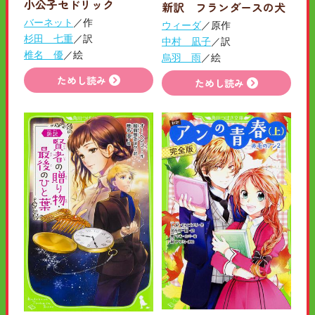
小公子セドリック
新訳 フランダースの犬
バーネット
／作
ウィーダ
／原作
杉田 七重
／訳
中村 凪子
／訳
椎名 優
／絵
烏羽 雨
／絵
ためし読み
ためし読み