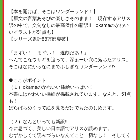
【本を開けば、そこはワンダーランド！】
【原文の言葉あそびの楽しさそのまま！ 現存するアリス
訳の中で、文句なしの最高傑作の新訳!! okamaのかわい
いイラストが51点も】
【シリーズ累計88万部突破】
「まずい！ まずい！ 遅刻だあ！」
へんてこなウサギを追って、深ぁーい穴に落ちたアリス。
そこはなにからなにまでふしぎなワンダーランド!?
●ここがポイント
（１）okamaのかわいい挿絵いっぱい！
本書にはかわいい挿絵が掲載されています。なんと、51点
も！
ぱらぱらめくって絵を見るだけでもたのしめます。
（２）なんといっても新訳!!
今に息づく、美しい日本語でアリスが読めます。
むずかしくて読みづらいなんてこと一切なし！ そしてく