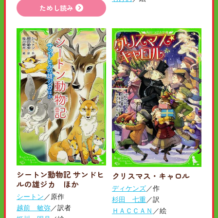
ためし読み
シートン動物記 サンドヒ
クリスマス・キャロル
ルの雄ジカ ほか
ディケンズ
／作
シートン
／原作
杉田 七重
／訳
越前 敏弥
／訳者
ＨＡＣＣＡＮ
／絵