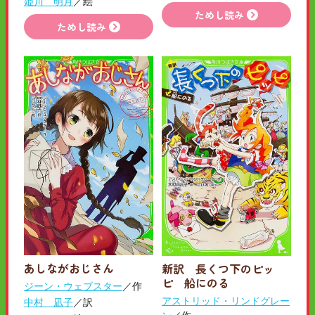
姫川 明月
／絵
ためし読み
ためし読み
あしながおじさん
新訳 長くつ下のピッ
ピ 船にのる
ジーン・ウェブスター
／作
アストリッド・リンドグレー
中村 凪子
／訳