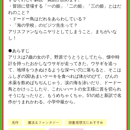
・冒頭に登場する「一の姫」「二の姫」「三の姫」とはだ
れのこと？
・ドードー鳥はだれをあらわしている？
・「海の学校」のビジツ先生って？
アリスファンならニヤリとしてしまうこと、まちがいな
し！
●あらすじ
アリスは7歳の女の子。野原でうとうとしてたら、懐中時
計を持ったおかしなウサギが走ってきた。ウサギを追っ
て、地球をつきぬけるような深ーい穴に落ちると、そこは
ふしぎの国!あまいケーキを食べれば体がのびて、びんの
水薬を飲めばちぢんじゃう。涙の海を泳いだり、ドードー
鳥とかけっこしたり、こわいハートの女王様に首を切られ
そうになったりと、もうめちゃくちゃ。51の絵と新訳で名
作がうまれかわる。小学中級から。
名作
魔法＆ファンタジー
読書感想文におすすめ