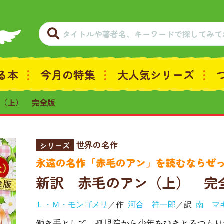
る本
今月の特集
大人気シリーズ
（上） 完全版
世界の名作
シリーズ
永遠の名作「赤毛のアン」を読むならぜ
新訳 赤毛のアン（上） 完
Ｌ・Ｍ・モンゴメリ
／作
河合 祥一郎
／訳
南 マ
働き手として、孤児院から少年をひきとるつもり