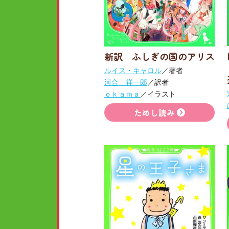
新訳 ふしぎの国のアリス
ルイス・キャロル
／著者
河合 祥一郎
／訳者
ｏｋａｍａ
／イラスト
ためし読み