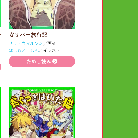
ス
ガリバー旅行記
サラ・ウィルソン
／著者
はしもと しん
／イラスト
ためし読み