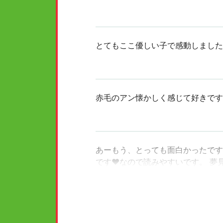
とてもここ優しい子で感動しました
赤毛のアン懐かしく感じて好きです
あーもう、とっても面白かったです
です♥︎なので読みやすいです。 
す‼︎‼︎ これは絶対にオススメで