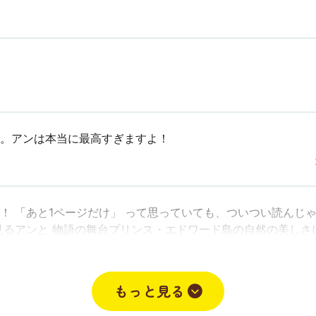
。アンは本当に最高すぎますよ！
！ 「あと1ページだけ」 って思っていても、ついつい読んじ
夢見るアンと 物語の舞台プリンス・エドワード島の自然の美しさ
きます。 これは、読まないと絶対に損だと思います！ みなさん
201
もっと見る