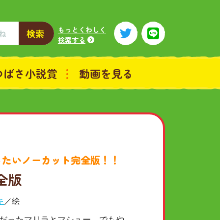
もっとくわしく
検索
検索する
つばさ小説賞
動画を見る
ったいノーカット完全版！！
全版
キ
／絵
だったマリラとマシュー。でもや