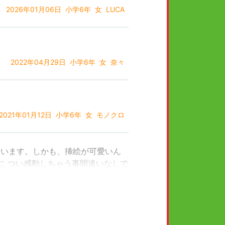
2026年01月06日
小学6年
女
LUCA
2022年04月29日
小学6年
女
奈々
2021年01月12日
小学6年
女
モノクロ
ゃいます。しかも、挿絵が可愛いん
に つい感動しちゃう事間違いなしで
、ぜひ読んでみてください！
9年03月04日
小学4年
女
猫好きちゃん