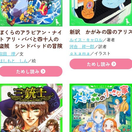
新訳 かがみの国のアリ
ぼくらのアラビアン・ナイ
ト アリ・ババと四十人の
ルイス・キャロル
／著者
盗賊 シンドバッドの冒険
河合 祥一郎
／訳者
ｏｋａｍａ
／イラスト
宗田 理
／文
はしもと しん
／絵
ためし読み
ためし読み