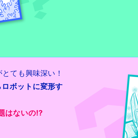
がとても興味深い！
らロボットに変形す
はないの!?