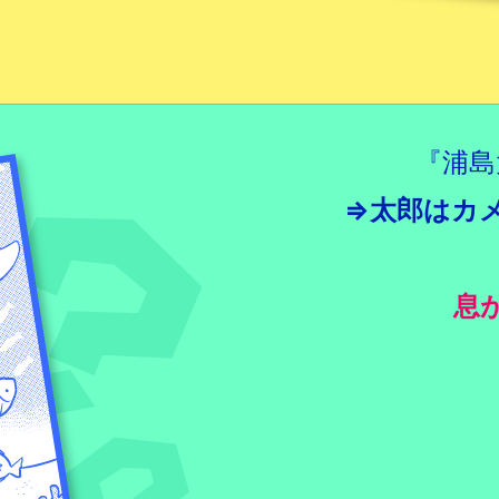
『浦島
⇒太郎はカ
息