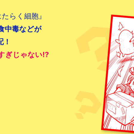
はたらく細胞』
食中毒などが
配！
ぎじゃない!?