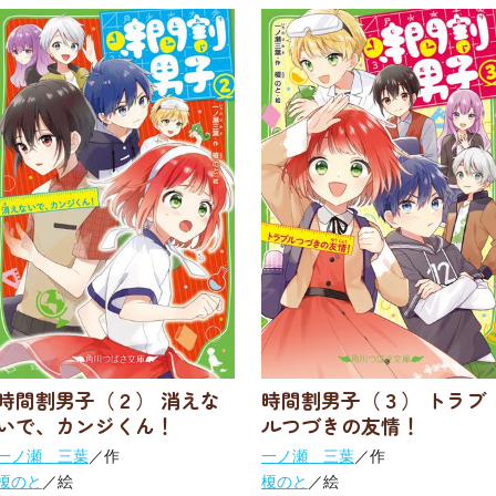
時間割男子（２） 消えな
時間割男子（３） トラブ
いで、カンジくん！
ルつづきの友情！
一ノ瀬 三葉
／作
一ノ瀬 三葉
／作
榎のと
／絵
榎のと
／絵