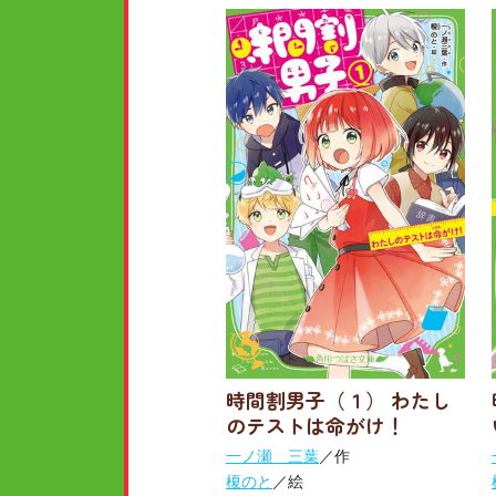
時間割男子（１） わたし
のテストは命がけ！
一ノ瀬 三葉
／作
榎のと
／絵