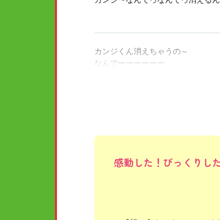
カンジくん消えちゃうの～
なんでーーーーーー
かわいそう😢
感動した！びっくりし