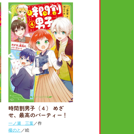
時間割男子（４） めざ
せ、最高のパーティー！
一ノ瀬 三葉
／作
榎のと
／絵