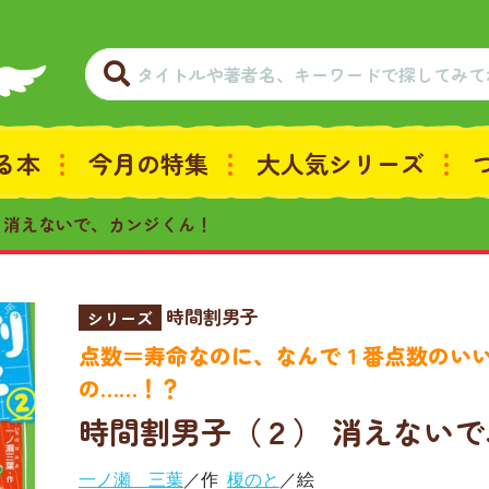
る本
今月の特集
大人気シリーズ
 消えないで、カンジくん！
時間割男子
シリーズ
点数＝寿命なのに、なんで１番点数のい
の……！？
時間割男子（２） 消えない
一ノ瀬 三葉
／作
榎のと
／絵