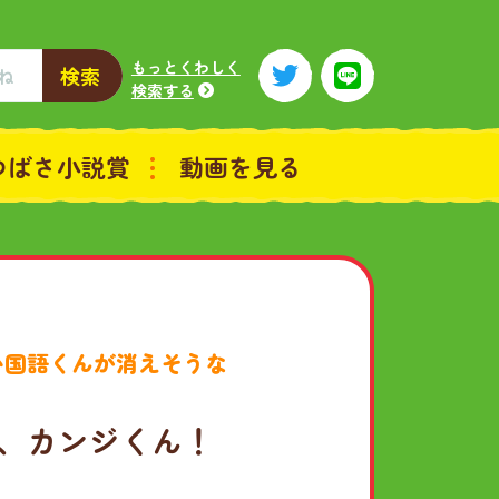
もっとくわしく
検索
検索する
つばさ小説賞
動画を見る
い国語くんが消えそうな
で、カンジくん！