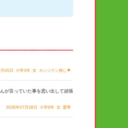
8月05日
小学3年
女
カンジクン推し💗
んが言っていた事を思い出して頑張
2026年07月28日
小学6年
女
愛華