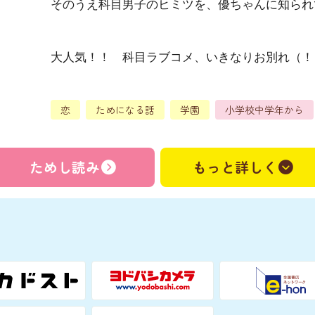
そのうえ科目男子のヒミツを、優ちゃんに知られ
大人気！！ 科目ラブコメ、いきなりお別れ（！
恋
ためになる話
学園
小学校中学年から
ためし読み
もっと詳しく