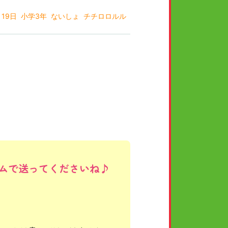
月19日
小学3年
ないしょ
チチロロルル
日
小学5年
女
カンジくんとケイ推し♡
ムで送ってくださいね♪