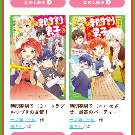
ためし読み
ためし読み
時間割男子（３） トラブ
時間割男子（４） めざ
ルつづきの友情！
せ、最高のパーティー！
一ノ瀬 三葉
／作
一ノ瀬 三葉
／作
榎のと
／絵
榎のと
／絵