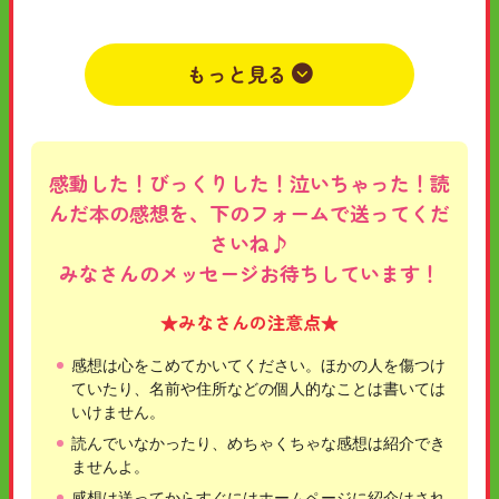
まどかちゃんと〇〇くんが二人っきりになるのやばいっ
すーっはーすーっはーすーっはーすーっはーはーすーっはー
すーっはーすーっはーすーっはーすーっはー
もっと見る
2026年06月07日
小学3年
男
シヴァ
感動した！びっくりした！泣いちゃった！読
んだ本の感想を、下のフォームで送ってくだ
さいね♪
みなさんのメッセージお待ちしています！
★みなさんの注意点★
感想は心をこめてかいてください。ほかの人を傷つけ
ていたり、名前や住所などの個人的なことは書いては
いけません。
読んでいなかったり、めちゃくちゃな感想は紹介でき
ませんよ。
感想は送ってからすぐにはホームページに紹介はされ