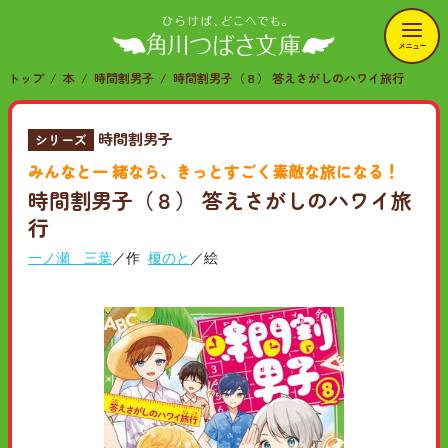
メニュー
トップ
本
時間割男子
時間割男子（８） 答えさがしのハワイ旅行
時間割男子
シリーズ
みんなと一 緒なら、きっとすごく素敵な旅になる！
時間割男子（８） 答えさがしのハワイ旅
行
一ノ瀬 三葉
／作
榎のと
／絵