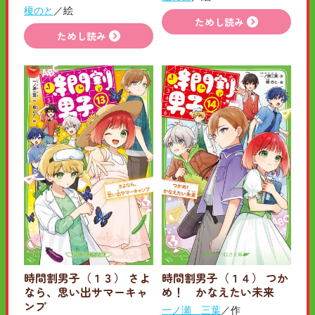
榎のと
／絵
ためし読み
ためし読み
時間割男子（１３） さよ
時間割男子（１４） つか
なら、思い出サマーキャ
め！ かなえたい未来
ンプ
一ノ瀬 三葉
／作