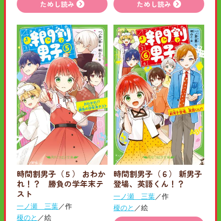
ためし読み
ためし読み
時間割男子（５） おわか
時間割男子（６） 新男子
れ！？ 勝負の学年末テ
登場、英語くん！？
スト
一ノ瀬 三葉
／作
一ノ瀬 三葉
／作
榎のと
／絵
榎のと
／絵