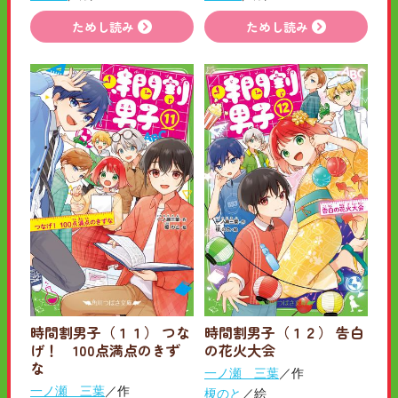
ためし読み
ためし読み
時間割男子（１１） つな
時間割男子（１２） 告白
げ！ 100点満点のきず
の花火大会
な
一ノ瀬 三葉
／作
一ノ瀬 三葉
／作
榎のと
／絵