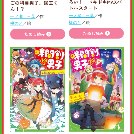
ろい！ ドキドキMAXバ
ごの科目男子、図工く
トルスタート
ん！？
一ノ瀬 三葉
／作
一ノ瀬 三葉
／作
榎のと
／絵
榎のと
／絵
ためし読み
ためし読み