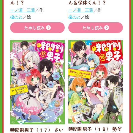
ん！？
ん＆保体くん！？
一ノ瀬 三葉
／作
一ノ瀬 三葉
／作
榎のと
／絵
榎のと
／絵
ためし読み
ためし読み
時間割男子（１８） 勢ぞ
時間割男子（１７） さい