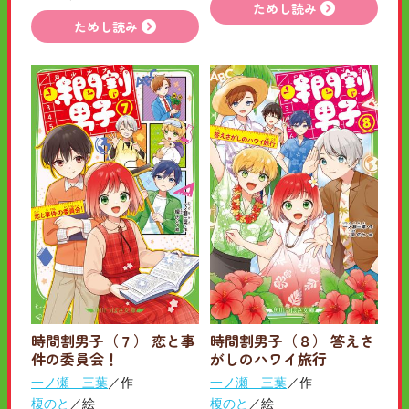
ためし読み
ためし読み
時間割男子（７） 恋と事
時間割男子（８） 答えさ
件の委員会！
がしのハワイ旅行
一ノ瀬 三葉
／作
一ノ瀬 三葉
／作
榎のと
／絵
榎のと
／絵