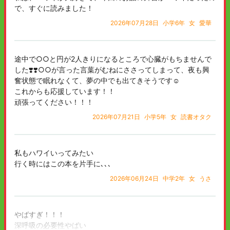
で、すぐに読みました！
2026年07月28日
小学6年
女
愛華
途中で○○と円が2人きりになるところで心臓がもちませんで
した❣️❣️○○が言った言葉がむねにささってしまって、夜も興
奮状態で眠れなくて、夢の中でも出てきそうです☺️
これからも応援しています！！
頑張ってください！！！
2026年07月21日
小学5年
女
読書オタク
私もハワイいってみたい
行く時にはこの本を片手に､､､
2026年06月24日
中学2年
女
うさ
やばすぎ！！！
深呼吸の必要性やばい