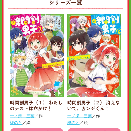
シリーズ一覧
時間割男子（１） わたし
時間割男子（２） 消えな
のテストは命がけ！
いで、カンジくん！
一ノ瀬 三葉
／作
一ノ瀬 三葉
／作
榎のと
／絵
榎のと
／絵