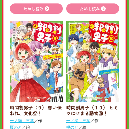
ためし読み
ためし読み
時間割男子（９） 想い伝
時間割男子（１０） ヒミ
われ、文化祭！
ツにせまる動物園！
一ノ瀬 三葉
／作
一ノ瀬 三葉
／作
榎のと
／絵
榎のと
／絵