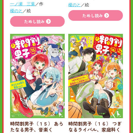
一ノ瀬 三葉
／作
榎のと
／絵
榎のと
／絵
ためし読み
ためし読み
時間割男子（１５） あら
時間割男子（１６） つぎ
たなる男子、音楽く
なるライバル、家庭科く