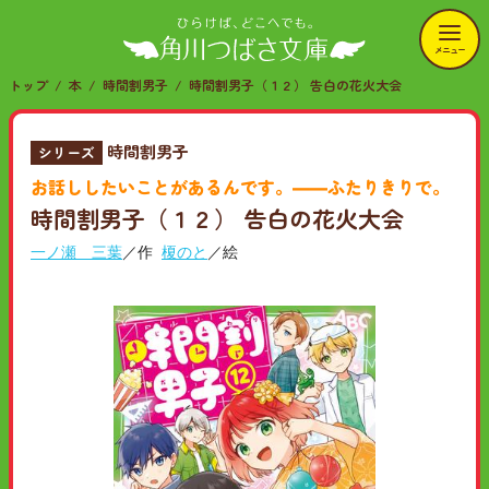
メニュー
トップ
本
時間割男子
時間割男子（１２） 告白の花火大会
時間割男子
シリーズ
お話ししたいことがあるんです。――ふたりきりで。
時間割男子（１２） 告白の花火大会
一ノ瀬 三葉
／作
榎のと
／絵