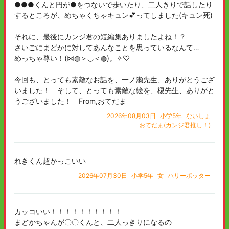
●●●くんと円が●をつないで歩いたり、二人きりで話したり
するところが、めちゃくちゃキュン💕ってしました(キュン死)
それに、最後にカンジ君の短編集ありましたよね！？
さいごにまどかに対してあんなことを思っているなんて…
めっちゃ尊い！(⋈◍＞◡＜◍)。✧♡
今回も、とっても素敵なお話を、一ノ瀬先生、ありがとうござ
いました！ そして、とっても素敵な絵を、榎先生、ありがと
うございました！ From,おてだま
2026年08月03日
小学5年
ないしょ
おてだま(カンジ君推し！)
れきくん超かっこいい
2026年07月30日
小学5年
女
ハリーポッター
カッコいい！！！！！！！！！！
まどかちゃんが〇〇くんと、二人っきりになるの