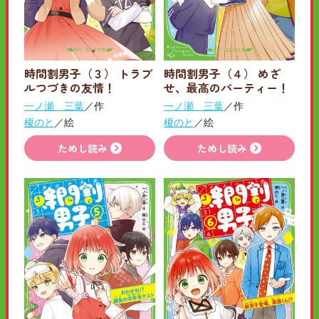
時間割男子（３） トラブ
時間割男子（４） めざ
ルつづきの友情！
せ、最高のパーティー！
一ノ瀬 三葉
／作
一ノ瀬 三葉
／作
榎のと
／絵
榎のと
／絵
ためし読み
ためし読み