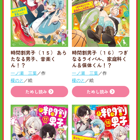
時間割男子（１５） あら
時間割男子（１６） つぎ
たなる男子、音楽く
なるライバル、家庭科く
ん！？
ん＆保体くん！？
一ノ瀬 三葉
／作
一ノ瀬 三葉
／作
榎のと
／絵
榎のと
／絵
ためし読み
ためし読み