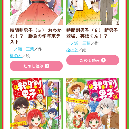
時間割男子（５） おわか
時間割男子（６） 新男子
れ！？ 勝負の学年末テ
登場、英語くん！？
スト
一ノ瀬 三葉
／作
一ノ瀬 三葉
／作
榎のと
／絵
榎のと
／絵
ためし読み
ためし読み