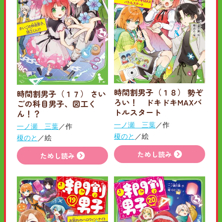
時間割男子（１８） 勢ぞ
時間割男子（１７） さい
ろい！ ドキドキMAXバ
ごの科目男子、図工く
トルスタート
ん！？
一ノ瀬 三葉
／作
一ノ瀬 三葉
／作
榎のと
／絵
榎のと
／絵
ためし読み
ためし読み