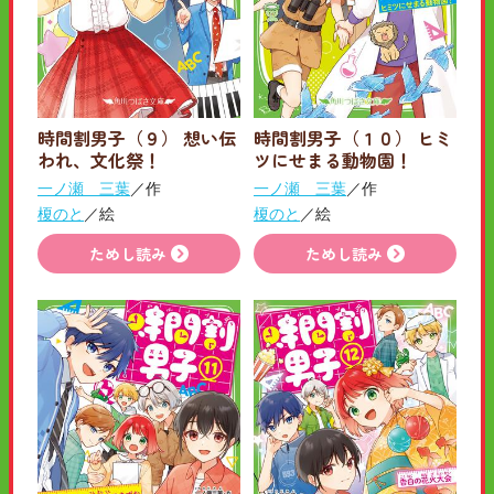
時間割男子（９） 想い伝
時間割男子（１０） ヒミ
われ、文化祭！
ツにせまる動物園！
一ノ瀬 三葉
／作
一ノ瀬 三葉
／作
榎のと
／絵
榎のと
／絵
ためし読み
ためし読み