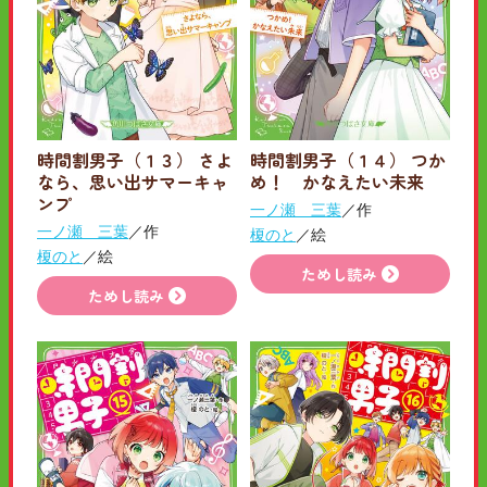
時間割男子（１３） さよ
時間割男子（１４） つか
なら、思い出サマーキャ
め！ かなえたい未来
ンプ
一ノ瀬 三葉
／作
一ノ瀬 三葉
／作
榎のと
／絵
榎のと
／絵
ためし読み
ためし読み