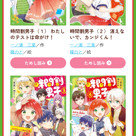
時間割男子（１） わたし
時間割男子（２） 消えな
のテストは命がけ！
いで、カンジくん！
一ノ瀬 三葉
／作
一ノ瀬 三葉
／作
榎のと
／絵
榎のと
／絵
ためし読み
ためし読み