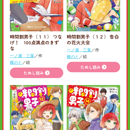
時間割男子（１１） つな
時間割男子（１２） 告白
げ！ 100点満点のきず
の花火大会
な
一ノ瀬 三葉
／作
一ノ瀬 三葉
／作
榎のと
／絵
榎のと
／絵
ためし読み
ためし読み