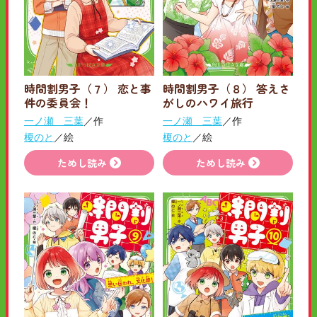
時間割男子（７） 恋と事
時間割男子（８） 答えさ
件の委員会！
がしのハワイ旅行
一ノ瀬 三葉
／作
一ノ瀬 三葉
／作
榎のと
／絵
榎のと
／絵
ためし読み
ためし読み