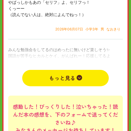
やばっしかもあの「セリフ」よ、セリフっ！
くっーー
（読んでない人は、絶対によんでねっ！）
2026年06月07日
小学3年
男
なおきり
みんな勉強会をしてるのはめったに無いけど楽しそう✨️
国語が苦手なヒカルとケイ、がんばれー！応援してるよ
2026年06月07日
小学6年
ないしょ
ゲームすき
もっと見る
感動した！びっくりした！泣いちゃった！読
んだ本の感想を、下のフォームで送ってくだ
さいね♪
みなさんのメッセージお待ちしています！