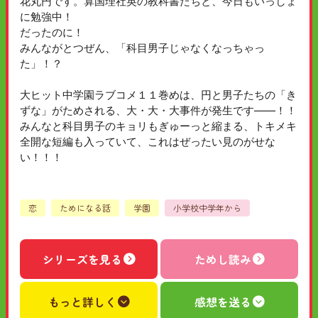
花丸円です。算国理社英の教科書たちと、今日もいっしょ
に勉強中！
だったのに！
みんながとつぜん、「科目男子じゃなくなっちゃっ
た」！？
大ヒット中学園ラブコメ１１巻めは、円と男子たちの「き
ずな」がためされる、大・大・大事件が発生です――！！
みんなと科目男子のキョリもぎゅーっと縮まる、トキメキ
全開な短編も入っていて、これはぜったい見のがせな
い！！！
恋
ためになる話
学園
小学校中学年から
シリーズを見る
ためし読み
もっと詳しく
感想を送る