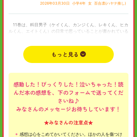
2026年03月30日
小学4年
女
百合凛(ハヤテ推し)
11巻は、科目男子（ケイくん、カンジくん、レキくん、ヒカ
ルくん、エイトくん）の日常で思っていることが書かれている
ページがあって、その中でも、自分は、ケイくんの場合が1番
好き！超好き！ツンデレ最高！！
？みんなは、誰推し？
もっと見る
なぜかというと、自分、ケイくん推しで、めっちゃ好きだっ
たし、日常で、ケイくんがいつも、どんなことを思っているん
だろうっていうことまで書いていて、自分でも、えっ！！そう
なの！？みたいに思うところだってたくさんあって、ドキド
キ、ワクワクたまらない、お話だったからです！！
感動した！びっくりした！泣いちゃった！読
みんなも、ケイくんがいつもどんなこと考えてるんだろうっ
んだ本の感想を、下のフォームで送ってくだ
て気になったり、ほかの科目男子がどんな感じなのか、気にな
さいね♪
った、そこの君！！
みなさんのメッセージお待ちしています！
ぜひ、11巻や11巻以外も読んでみては、どうでしょうか！！
長文で、ごめんなさい！
★みなさんの注意点★
2026年03月29日
小学6年
女
ケイくん推し！！
感想は心をこめてかいてください。ほかの人を傷つけ