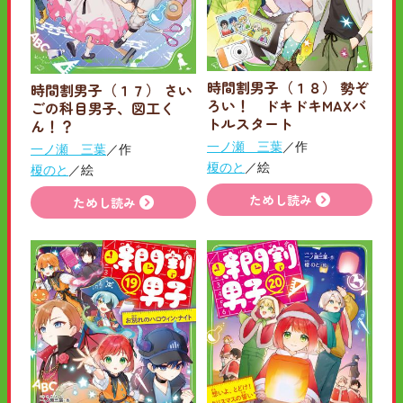
時間割男子（１８） 勢ぞ
時間割男子（１７） さい
ろい！ ドキドキMAXバ
ごの科目男子、図工く
トルスタート
ん！？
一ノ瀬 三葉
／作
一ノ瀬 三葉
／作
榎のと
／絵
榎のと
／絵
ためし読み
ためし読み