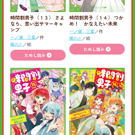
時間割男子（１３） さよ
時間割男子（１４） つか
なら、思い出サマーキャ
め！ かなえたい未来
ンプ
一ノ瀬 三葉
／作
一ノ瀬 三葉
／作
榎のと
／絵
榎のと
／絵
ためし読み
ためし読み