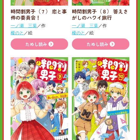
時間割男子（７） 恋と事
時間割男子（８） 答えさ
件の委員会！
がしのハワイ旅行
一ノ瀬 三葉
／作
一ノ瀬 三葉
／作
榎のと
／絵
榎のと
／絵
ためし読み
ためし読み