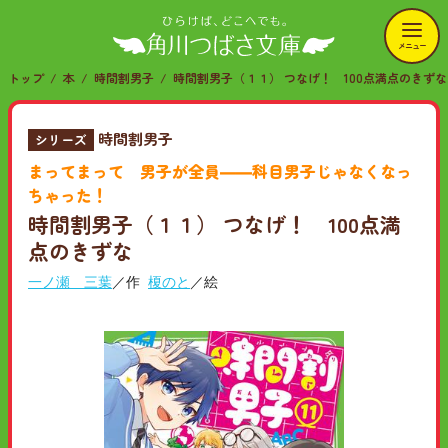
メニュー
トップ
本
時間割男子
時間割男子（１１） つなげ！ 100点満点のきずな
時間割男子
シリーズ
まってまって 男子が全員――科目男子じゃなくなっ
ちゃった！
時間割男子（１１） つなげ！ 100点満
点のきずな
一ノ瀬 三葉
／作
榎のと
／絵