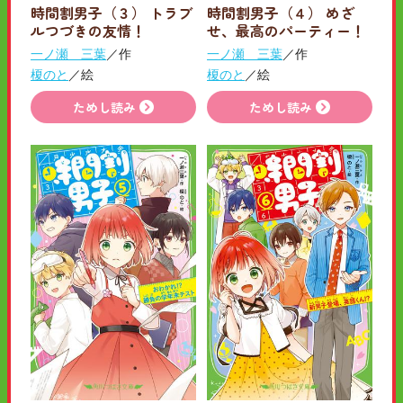
時間割男子（３） トラブ
時間割男子（４） めざ
ルつづきの友情！
せ、最高のパーティー！
一ノ瀬 三葉
／作
一ノ瀬 三葉
／作
榎のと
／絵
榎のと
／絵
ためし読み
ためし読み