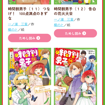
時間割男子（１１） つな
時間割男子（１２） 告白
げ！ 100点満点のきず
の花火大会
な
一ノ瀬 三葉
／作
一ノ瀬 三葉
／作
榎のと
／絵
榎のと
／絵
ためし読み
ためし読み