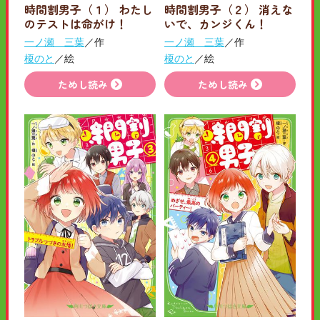
時間割男子（１） わたし
時間割男子（２） 消えな
のテストは命がけ！
いで、カンジくん！
一ノ瀬 三葉
／作
一ノ瀬 三葉
／作
榎のと
／絵
榎のと
／絵
ためし読み
ためし読み