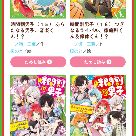
時間割男子（１５） あら
時間割男子（１６） つぎ
たなる男子、音楽く
なるライバル、家庭科く
ん！？
ん＆保体くん！？
一ノ瀬 三葉
／作
一ノ瀬 三葉
／作
榎のと
／絵
榎のと
／絵
ためし読み
ためし読み