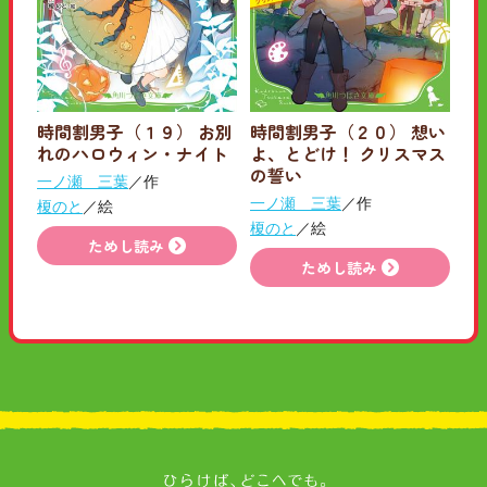
時間割男子（１９） お別
時間割男子（２０） 想い
れのハロウィン・ナイト
よ、とどけ！ クリスマス
の誓い
一ノ瀬 三葉
／作
一ノ瀬 三葉
／作
榎のと
／絵
榎のと
／絵
ためし読み
ためし読み