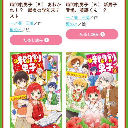
時間割男子（５） おわか
時間割男子（６） 新男子
れ！？ 勝負の学年末テ
登場、英語くん！？
スト
一ノ瀬 三葉
／作
一ノ瀬 三葉
／作
榎のと
／絵
榎のと
／絵
ためし読み
ためし読み