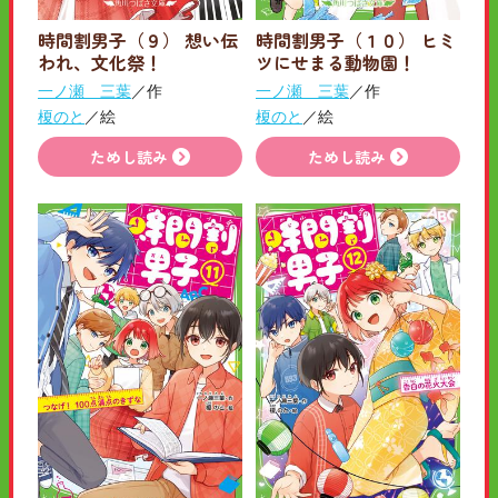
時間割男子（９） 想い伝
時間割男子（１０） ヒミ
われ、文化祭！
ツにせまる動物園！
一ノ瀬 三葉
／作
一ノ瀬 三葉
／作
榎のと
／絵
榎のと
／絵
ためし読み
ためし読み