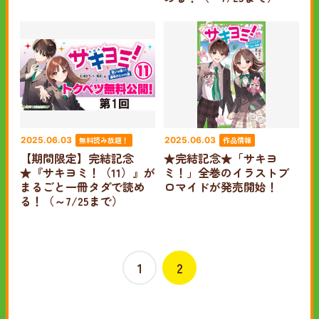
無料読み放題！
作品情報
2025.06.03
2025.06.03
【期間限定】完結記念
★完結記念★「サキヨ
★『サキヨミ！（11）』が
ミ！」全巻のイラストブ
まるごと一冊タダで読め
ロマイドが発売開始！
る！（～7/25まで）
1
2