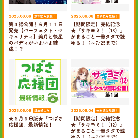
無料読み放題！
無料読み放題！
2025.06.06
2025.06.06
第４話公開！６月１１日
【期間限定】完結記念
発売【パーフェクト・セ
★『サキヨミ！（13）』
キュリティ】美月と快星
がまるごと一冊タダで読
のバディがいよいよ結
める！（～7/25まで）
成！？
編集部より
無料読み放題！
2025.06.06
2025.06.04
★６月６日版★「つばさ
【期間限定】完結記念
応援団」最新情報！
★『サキヨミ！（12）』
がまるごと一冊タダで読
める！（～7/25まで）