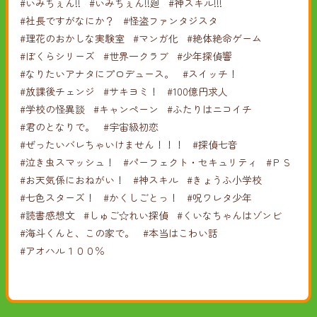
#いみちぇん!!
#いみちぇん!!廻
#神スキル!!!
#社長ですがなにか？
#怪盗ファンタジスタ
#理花のおかしな実験室
#マンガ化
#絶体絶命ゲーム
#ぼくらシリーズ
#世界一クラブ
#少年探偵響
#なりたいアナタにプロデュース。
#スイッチ！
#放課後チェンジ
#サキヨミ！
#100億円求人
#学校の怪異談
#キャンペーン
#ふたりはニコイチ
#君のとなりで。
#宇宙級初恋
#ぜったいバレちゃいけません！！！
#探偵七音
#泣き虫スマッシュ！
#パーフェクト・セキュリティ
#ＰＳ
#お天気係におねがい！
#神スキル
#きょうふ小学校
#七色スターズ！
#かくしごとっ！
#呪ワレタ少年
#読書感想文
#しゅご☆れい探偵
#くいなちゃんはゾンビ
#海斗くんと、この家で。
#本当はこわい話
#アオハル１００％