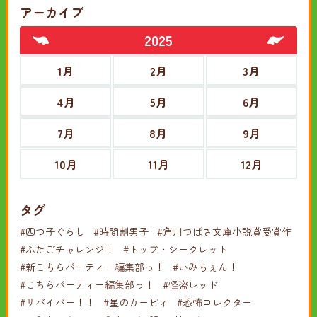
アーカイブ
2025
1月
2月
3月
4月
5月
6月
7月
8月
9月
10月
11月
12月
タグ
#四つ子ぐらし
#時間割男子
#角川つばさ文庫小説賞受賞作
#ふたごチャレンジ！
#トップ・シークレット
#新こちらパーティー編集部っ！
#いみちぇん！
#こちらパーティー編集部っ！
#怪盗レッド
#サバイバー！！
#星のカービィ
#恐怖コレクター