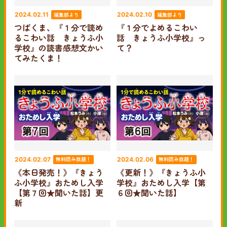
編集部より
編集部より
2024.02.11
2024.02.10
つばくま、『１分で読め
『１分でよめるこわい
るこわい話 きょうふ小
話 きょうふ小学校』っ
学校』の読書感想文かい
て？
てみたくま！
無料読み放題！
無料読み放題！
2024.02.07
2024.02.06
《本日発売！》『きょう
《更新！》『きょうふ小
ふ小学校』おためし入学
学校』おためし入学【第
【第７回★聞いた話】更
６回★聞いた話】
新