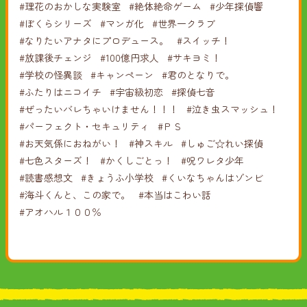
#理花のおかしな実験室
#絶体絶命ゲーム
#少年探偵響
#ぼくらシリーズ
#マンガ化
#世界一クラブ
#なりたいアナタにプロデュース。
#スイッチ！
#放課後チェンジ
#100億円求人
#サキヨミ！
#学校の怪異談
#キャンペーン
#君のとなりで。
#ふたりはニコイチ
#宇宙級初恋
#探偵七音
#ぜったいバレちゃいけません！！！
#泣き虫スマッシュ！
#パーフェクト・セキュリティ
#ＰＳ
#お天気係におねがい！
#神スキル
#しゅご☆れい探偵
#七色スターズ！
#かくしごとっ！
#呪ワレタ少年
#読書感想文
#きょうふ小学校
#くいなちゃんはゾンビ
#海斗くんと、この家で。
#本当はこわい話
#アオハル１００％