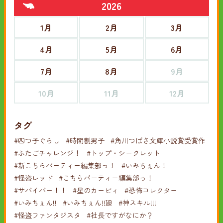
2026
1月
2月
3月
4月
5月
6月
7月
8月
9月
10月
11月
12月
タグ
#四つ子ぐらし
#時間割男子
#角川つばさ文庫小説賞受賞作
#ふたごチャレンジ！
#トップ・シークレット
#新こちらパーティー編集部っ！
#いみちぇん！
#怪盗レッド
#こちらパーティー編集部っ！
#サバイバー！！
#星のカービィ
#恐怖コレクター
#いみちぇん!!
#いみちぇん!!廻
#神スキル!!!
#怪盗ファンタジスタ
#社長ですがなにか？