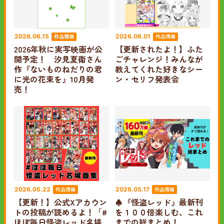
作品情報
作品情報
2026.06.15
2026.06.01
2026年秋に実写映画が公
【更新されたよ！】ふた
開予定！ 汐見夏衛さん
ごチャレンジ！みんなが
作『ないものねだりの君
教えてくれた好きなシー
に光の花束を』10月発
ン・セリフ発表会
売！
作品情報
作品情報
2026.05.22
2026.05.17
【更新！】公式Xアカウン
♠『怪盗レッド』最新刊
トの投稿が読めるよ！「#
を１００倍楽しむ、これ
ほぼ毎日怪盗レッド名場
までの総まとめ！