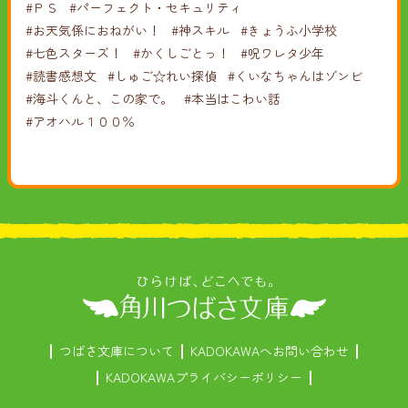
#ＰＳ
#パーフェクト・セキュリティ
#お天気係におねがい！
#神スキル
#きょうふ小学校
#七色スターズ！
#かくしごとっ！
#呪ワレタ少年
#読書感想文
#しゅご☆れい探偵
#くいなちゃんはゾンビ
#海斗くんと、この家で。
#本当はこわい話
#アオハル１００％
つばさ文庫について
KADOKAWAへお問い合わせ
KADOKAWAプライバシーポリシー