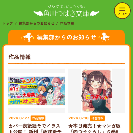
メニュー
トップ
編集部からのお知らせ
作品情報
編集部からのお知らせ
作品情報
作品情報
作品情報
2026.07.27
2026.07.10
カバー表紙絵そでイラス
★本日発売！★マンガ版
ト公開！ 新刊『放課後チ
『四つ子ぐらし』６巻!!