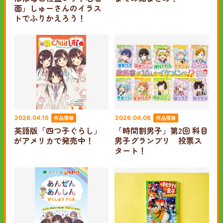
面」しゅーさんのイラス
トでふりかえろう！
作品情報
作品情報
2026.04.15
2026.04.08
英語版「四つ子ぐらし」
「時間割男子」第2回 科目
がアメリカで発売中！
男子グランプリ 投票ス
タート！