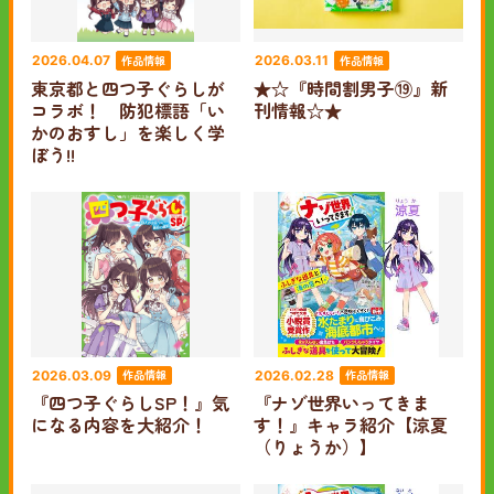
作品情報
作品情報
2026.04.07
2026.03.11
東京都と四つ子ぐらしが
★☆『時間割男子⑲』新
コラボ！ 防犯標語「い
刊情報☆★
かのおすし」を楽しく学
ぼう!!
作品情報
作品情報
2026.03.09
2026.02.28
『四つ子ぐらしSP！』気
『ナゾ世界いってきま
になる内容を大紹介！
す！』キャラ紹介【涼夏
（りょうか）】