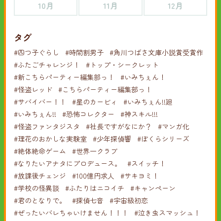
10月
11月
12月
タグ
#四つ子ぐらし
#時間割男子
#角川つばさ文庫小説賞受賞作
#ふたごチャレンジ！
#トップ・シークレット
#新こちらパーティー編集部っ！
#いみちぇん！
#怪盗レッド
#こちらパーティー編集部っ！
#サバイバー！！
#星のカービィ
#いみちぇん!!廻
#いみちぇん!!
#恐怖コレクター
#神スキル!!!
#怪盗ファンタジスタ
#社長ですがなにか？
#マンガ化
#理花のおかしな実験室
#少年探偵響
#ぼくらシリーズ
#絶体絶命ゲーム
#世界一クラブ
#なりたいアナタにプロデュース。
#スイッチ！
#放課後チェンジ
#100億円求人
#サキヨミ！
#学校の怪異談
#ふたりはニコイチ
#キャンペーン
#君のとなりで。
#探偵七音
#宇宙級初恋
#ぜったいバレちゃいけません！！！
#泣き虫スマッシュ！