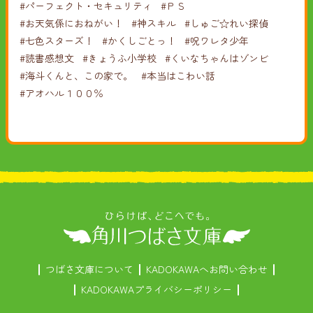
#パーフェクト・セキュリティ
#ＰＳ
#お天気係におねがい！
#神スキル
#しゅご☆れい探偵
#七色スターズ！
#かくしごとっ！
#呪ワレタ少年
#読書感想文
#きょうふ小学校
#くいなちゃんはゾンビ
#海斗くんと、この家で。
#本当はこわい話
#アオハル１００％
つばさ文庫について
KADOKAWAへお問い合わせ
KADOKAWAプライバシーポリシー