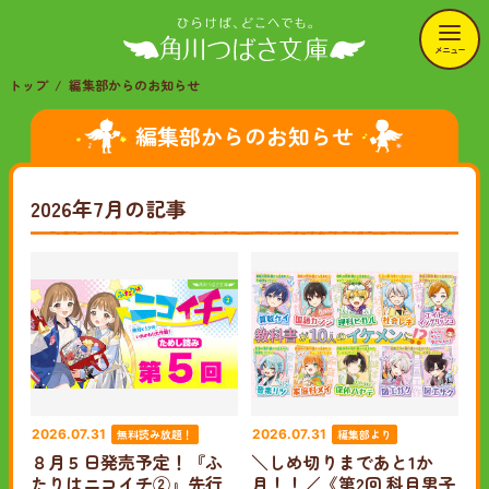
メニュー
トップ
編集部からのお知らせ
編集部からのお知らせ
2026年7月の記事
無料読み放題！
編集部より
2026.07.31
2026.07.31
８月５日発売予定！『ふ
＼しめ切りまであと1か
たりはニコイチ②』先行
月！！／《第2回 科目男子