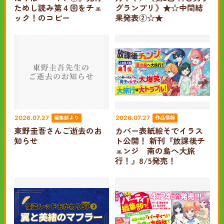
ためし読み第４回をチェ
グランプリ》★☆中間結
ック！のコピー
果発表②☆★
編集部より
作品情報
2026.07.27
2026.07.27
東野圭吾さんご逝去のお
カバー表紙絵そでイラス
知らせ
ト公開！ 新刊『放課後チ
ェンジ 南の島へ大旅
行！』8/5発売！