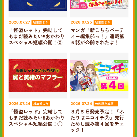
編集部より
編集部より
2026.07.27
2026.07.25
「怪盗レッド」完結して
マンガ「新こちらパーテ
もまだ読みたい!!おかわり
ィー編集部っ！」連載第
スペシャル短編公開！②
６話が公開されたよ！
編集部より
無料読み放題！
2026.07.24
2026.07.24
「怪盗レッド」完結して
８月５日発売予定！『ふ
もまだ読みたい!!おかわり
たりはニコイチ②』先行
スペシャル短編公開！①
ためし読み第４回をチェ
ック！