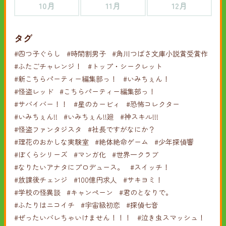
10月
11月
12月
タグ
#四つ子ぐらし
#時間割男子
#角川つばさ文庫小説賞受賞作
#ふたごチャレンジ！
#トップ・シークレット
#新こちらパーティー編集部っ！
#いみちぇん！
#怪盗レッド
#こちらパーティー編集部っ！
#サバイバー！！
#星のカービィ
#恐怖コレクター
#いみちぇん!!
#いみちぇん!!廻
#神スキル!!!
#怪盗ファンタジスタ
#社長ですがなにか？
#理花のおかしな実験室
#絶体絶命ゲーム
#少年探偵響
#ぼくらシリーズ
#マンガ化
#世界一クラブ
#なりたいアナタにプロデュース。
#スイッチ！
#放課後チェンジ
#100億円求人
#サキヨミ！
#学校の怪異談
#キャンペーン
#君のとなりで。
#ふたりはニコイチ
#宇宙級初恋
#探偵七音
#ぜったいバレちゃいけません！！！
#泣き虫スマッシュ！