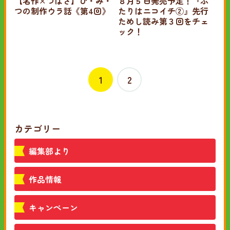
【名作×つばさ】ひ・み・
８月５日発売予定！『ふ
つの制作ウラ話《第4回》
たりはニコイチ②』先行
ためし読み第３回をチェ
ック！
1
2
カテゴリー
編集部より
作品情報
キャンペーン