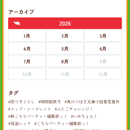
アーカイブ
2026
1月
2月
3月
4月
5月
6月
7月
8月
9月
10月
11月
12月
タグ
#四つ子ぐらし
#時間割男子
#角川つばさ文庫小説賞受賞作
#トップ・シークレット
#ふたごチャレンジ！
#新こちらパーティー編集部っ！
#いみちぇん！
#怪盗レッド
#こちらパーティー編集部っ！