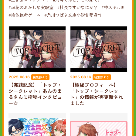
#理花のおかしな実験室
#社長ですがなにか？
#神スキル!!!
#絶体絶命ゲーム
#角川つばさ文庫小説賞受賞作
編集部より
編集部より
2025.08.16
2025.08.16
【完結記念】「トップ・
【極秘プロフィール】
シークレット」あんのま
「トップ・シークレッ
るさんに極秘インタビュ
ト」の情報が再更新され
ー☆
ました