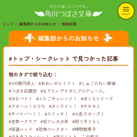
メニュー
トップ
編集部からのお知らせ
検索結果
編集部からのお知らせ
#トップ・シークレット
で見つかった記事
他のタグで絞り込む：
#100億円求人
#あおいのヒミツ！
#しゅご☆れい探偵
#つばさ応援団
#なりたいアナタにプロデュース。
#はなバト！
#ふたごチャレンジ！
#ぼくらシリーズ
#アオハル１００％
#オンライン！
#サキヨミ
#サバイバー！！
#スイッチ！
#七色スターズ！
#世界一クラブ
#呪ワレタ少年
#四つ子ぐらし
#怪盗レッド
#恐怖コレクター
#時間割男子
#泣き虫スマッシュ！
#海斗くんと、この家で。