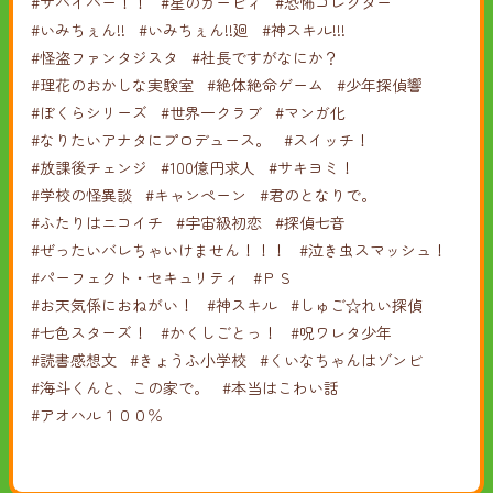
#サバイバー！！
#星のカービィ
#恐怖コレクター
#いみちぇん!!
#いみちぇん!!廻
#神スキル!!!
#怪盗ファンタジスタ
#社長ですがなにか？
#理花のおかしな実験室
#絶体絶命ゲーム
#少年探偵響
#ぼくらシリーズ
#世界一クラブ
#マンガ化
#なりたいアナタにプロデュース。
#スイッチ！
#放課後チェンジ
#100億円求人
#サキヨミ！
#学校の怪異談
#キャンペーン
#君のとなりで。
#ふたりはニコイチ
#宇宙級初恋
#探偵七音
#ぜったいバレちゃいけません！！！
#泣き虫スマッシュ！
#パーフェクト・セキュリティ
#ＰＳ
#お天気係におねがい！
#神スキル
#しゅご☆れい探偵
#七色スターズ！
#かくしごとっ！
#呪ワレタ少年
#読書感想文
#きょうふ小学校
#くいなちゃんはゾンビ
#海斗くんと、この家で。
#本当はこわい話
#アオハル１００％