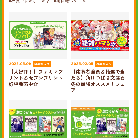
#社長ですがなにか？
#絶体絶命ゲーム
編集部より
編集部より
2025.05.09
2025.02.05
【大好評！】ファミマプ
【応募者全員＆抽選で当
リント＆セブンプリント
たる】角川つばさ文庫⛄
好評発売中☆
冬の最強オススメ！フェ
ア