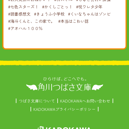
#七色スターズ！
#かくしごとっ！
#呪ワレタ少年
#読書感想文
#きょうふ小学校
#くいなちゃんはゾンビ
#海斗くんと、この家で。
#本当はこわい話
#アオハル１００％
つばさ文庫について
KADOKAWAへお問い合わせ
KADOKAWAプライバシーポリシー