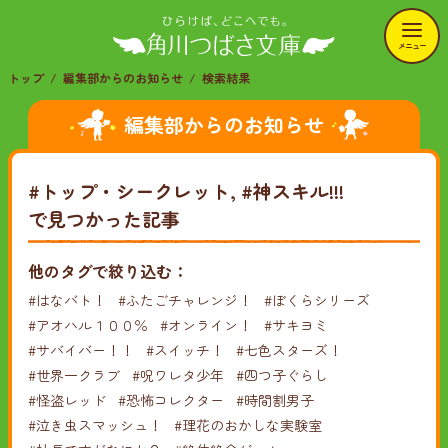
メニュー
トップ
編集部からのお知らせ
検索結果
編集部からのお知らせ
#トップ・シークレット, #神スキル!!!
で見つかった記事
他のタグで絞り込む：
#はなバト！
#ふたごチャレンジ！
#ぼくらシリーズ
#アオハル１００％
#オンライン！
#サキヨミ
#サバイバー！！
#スイッチ！
#七色スターズ！
#世界一クラブ
#呪ワレタ少年
#四つ子ぐらし
#怪盗レッド
#恐怖コレクター
#時間割男子
#泣き虫スマッシュ！
#理花のおかしな実験室