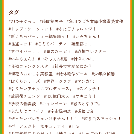
タグ
#四つ子ぐらし
#時間割男子
#角川つばさ文庫小説賞受賞作
#トップ・シークレット
#ふたごチャレンジ！
#新こちらパーティー編集部っ！
#いみちぇん！
#怪盗レッド
#こちらパーティー編集部っ！
#サバイバー！！
#星のカービィ
#恐怖コレクター
#いみちぇん!!
#いみちぇん!!廻
#神スキル!!!
#怪盗ファンタジスタ
#社長ですがなにか？
#理花のおかしな実験室
#絶体絶命ゲーム
#少年探偵響
#ぼくらシリーズ
#世界一クラブ
#マンガ化
#なりたいアナタにプロデュース。
#スイッチ！
#放課後チェンジ
#100億円求人
#サキヨミ！
#学校の怪異談
#キャンペーン
#君のとなりで。
#ふたりはニコイチ
#宇宙級初恋
#探偵七音
#ぜったいバレちゃいけません！！！
#泣き虫スマッシュ！
#パーフェクト・セキュリティ
#ＰＳ
#お天気係におねがい！
#神スキル
#しゅご☆れい探偵