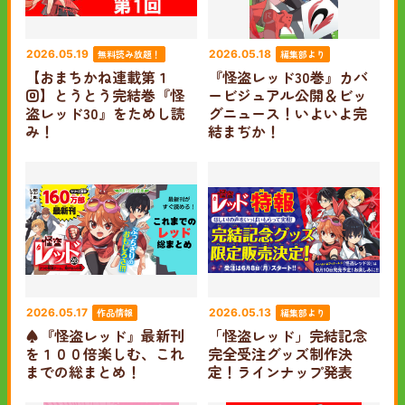
無料読み放題！
編集部より
2026.05.19
2026.05.18
【おまちかね連載第１
『怪盗レッド30巻』カバ
回】とうとう完結巻『怪
ービジュアル公開＆ビッ
盗レッド30』をためし読
グニュース！いよいよ完
み！
結まぢか！
作品情報
編集部より
2026.05.17
2026.05.13
♠『怪盗レッド』最新刊
「怪盗レッド」完結記念
を１００倍楽しむ、これ
完全受注グッズ制作決
までの総まとめ！
定！ラインナップ発表