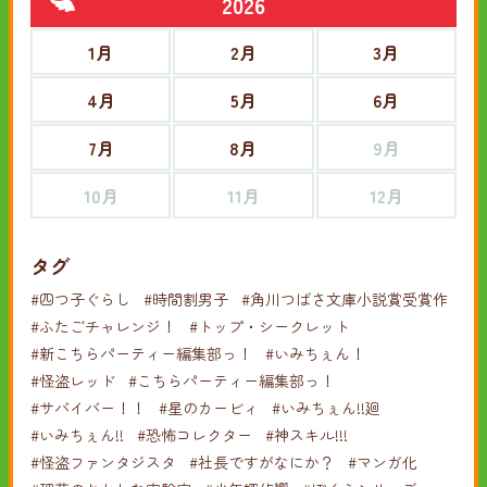
2026
1月
2月
3月
4月
5月
6月
7月
8月
9月
10月
11月
12月
タグ
#四つ子ぐらし
#時間割男子
#角川つばさ文庫小説賞受賞作
#ふたごチャレンジ！
#トップ・シークレット
#新こちらパーティー編集部っ！
#いみちぇん！
#怪盗レッド
#こちらパーティー編集部っ！
#サバイバー！！
#星のカービィ
#いみちぇん!!廻
#いみちぇん!!
#恐怖コレクター
#神スキル!!!
#怪盗ファンタジスタ
#社長ですがなにか？
#マンガ化