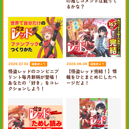
の推しコメントは載って
るかな？
編集部より
編集部より
2026.07.02
2026.06.08
怪盗レッドのコンビニプ
【怪盗レッド完結！】情
リント毎月新柄が登場！
報をひとまとめにしたペ
あなたの「好き」をコレ
ージだよ！
クションしよう！