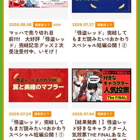
編集部より
編集部より
2026.08.08
NEW!
2026.07.27
マッハで売り切れ目
「怪盗レッド」完結して
前‼‼ 大好評「怪盗レッ
もまだ読みたい!!おかわり
ド」完結記念グッズ２次
スペシャル短編公開！②
受注受付中、いそげ！
編集部より
編集部より
2026.07.24
2026.07.04
「怪盗レッド」完結して
【結果発表！】怪盗レッ
もまだ読みたい!!おかわり
ド好きなキャラクター人
スペシャル短編公開！①
気投票THE FINALあなた