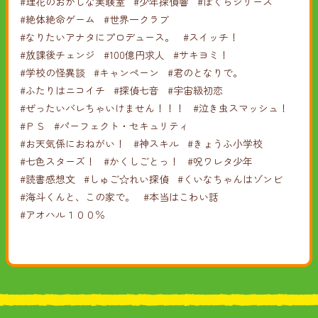
#理花のおかしな実験室
#少年探偵響
#ぼくらシリーズ
#絶体絶命ゲーム
#世界一クラブ
#なりたいアナタにプロデュース。
#スイッチ！
#放課後チェンジ
#100億円求人
#サキヨミ！
#学校の怪異談
#キャンペーン
#君のとなりで。
#ふたりはニコイチ
#探偵七音
#宇宙級初恋
#ぜったいバレちゃいけません！！！
#泣き虫スマッシュ！
#ＰＳ
#パーフェクト・セキュリティ
#お天気係におねがい！
#神スキル
#きょうふ小学校
#七色スターズ！
#かくしごとっ！
#呪ワレタ少年
#読書感想文
#しゅご☆れい探偵
#くいなちゃんはゾンビ
#海斗くんと、この家で。
#本当はこわい話
#アオハル１００％