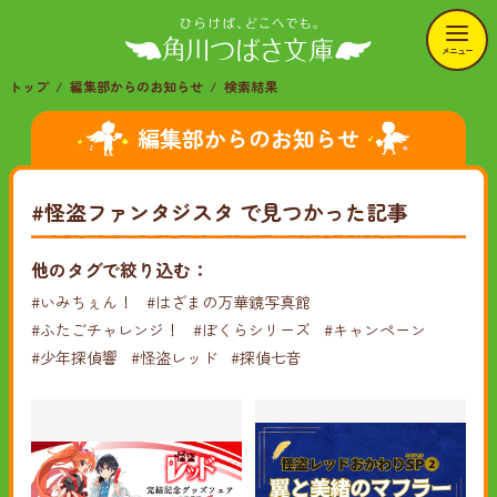
メニュー
トップ
編集部からのお知らせ
検索結果
編集部からのお知らせ
#怪盗ファンタジスタ
で見つかった記事
他のタグで絞り込む：
#いみちぇん！
#はざまの万華鏡写真館
#ふたごチャレンジ！
#ぼくらシリーズ
#キャンペーン
#少年探偵響
#怪盗レッド
#探偵七音