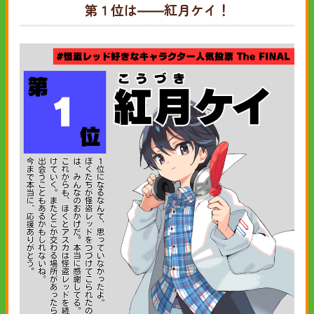
第１位は――紅月ケイ！