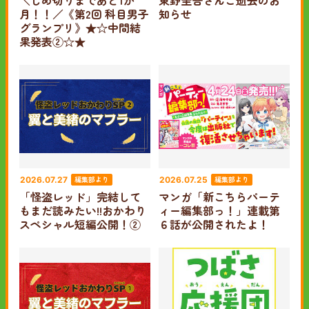
月！！／《第2回 科目男子
知らせ
グランプリ》★☆中間結
果発表②☆★
編集部より
編集部より
2026.07.27
2026.07.25
「怪盗レッド」完結して
マンガ「新こちらパーテ
もまだ読みたい!!おかわり
ィー編集部っ！」連載第
スペシャル短編公開！②
６話が公開されたよ！