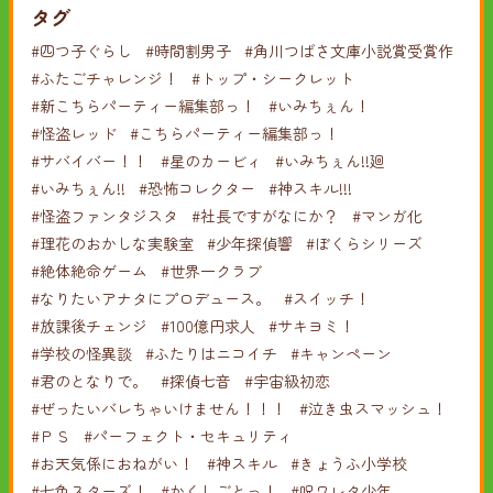
タグ
#四つ子ぐらし
#時間割男子
#角川つばさ文庫小説賞受賞作
#ふたごチャレンジ！
#トップ・シークレット
#新こちらパーティー編集部っ！
#いみちぇん！
#怪盗レッド
#こちらパーティー編集部っ！
#サバイバー！！
#星のカービィ
#いみちぇん!!廻
#いみちぇん!!
#恐怖コレクター
#神スキル!!!
#怪盗ファンタジスタ
#社長ですがなにか？
#マンガ化
#理花のおかしな実験室
#少年探偵響
#ぼくらシリーズ
#絶体絶命ゲーム
#世界一クラブ
#なりたいアナタにプロデュース。
#スイッチ！
#放課後チェンジ
#100億円求人
#サキヨミ！
#学校の怪異談
#ふたりはニコイチ
#キャンペーン
#君のとなりで。
#探偵七音
#宇宙級初恋
#ぜったいバレちゃいけません！！！
#泣き虫スマッシュ！
#ＰＳ
#パーフェクト・セキュリティ
#お天気係におねがい！
#神スキル
#きょうふ小学校
#七色スターズ！
#かくしごとっ！
#呪ワレタ少年