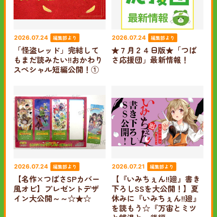
編集部より
編集部より
2026.07.24
2026.07.24
「怪盗レッド」完結して
★７月２４日版★「つば
もまだ読みたい!!おかわり
さ応援団」最新情報！
スペシャル短編公開！①
編集部より
編集部より
2026.07.24
2026.07.21
【名作×つばさSPカバー
【『いみちぇん!!廻』書き
風オビ】プレゼントデザ
下ろしSSを大公開！】夏
イン大公開～～☆★☆
休みに『いみちぇん!!廻』
を読もう☆『万宙とミツ