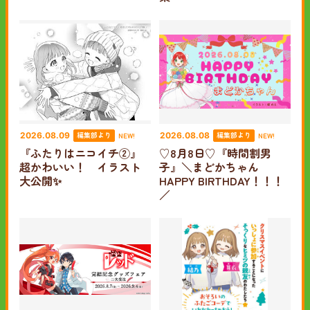
編集部より
編集部より
2026.08.09
NEW!
2026.08.08
NEW!
『ふたりはニコイチ②』
♡8月8日♡『時間割男
超かわいい！ イラスト
子』＼まどかちゃん
大公開✨
HAPPY BIRTHDAY！！！
／