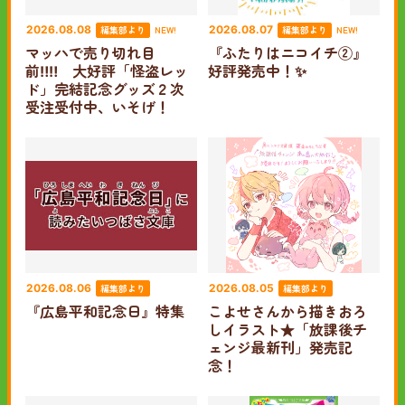
編集部より
編集部より
2026.08.08
NEW!
2026.08.07
NEW!
マッハで売り切れ目
『ふたりはニコイチ②』
前‼‼ 大好評「怪盗レッ
好評発売中！✨
ド」完結記念グッズ２次
受注受付中、いそげ！
編集部より
編集部より
2026.08.06
2026.08.05
『広島平和記念日』特集
こよせさんから描きおろ
しイラスト★「放課後チ
ェンジ最新刊」発売記
念！