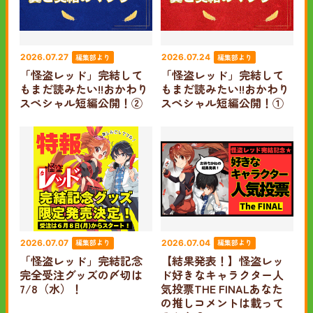
編集部より
編集部より
2026.07.27
2026.07.24
「怪盗レッド」完結して
「怪盗レッド」完結して
もまだ読みたい!!おかわり
もまだ読みたい!!おかわり
スペシャル短編公開！②
スペシャル短編公開！①
編集部より
編集部より
2026.07.07
2026.07.04
「怪盗レッド」完結記念
【結果発表！】怪盗レッ
完全受注グッズの〆切は
ド好きなキャラクター人
7/8（水）！
気投票THE FINALあなた
の推しコメントは載って