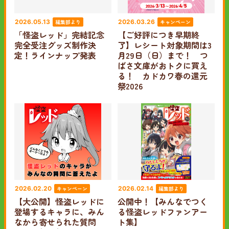
編集部より
キャンペーン
2026.05.13
2026.03.26
「怪盗レッド」完結記念
【ご好評につき早期終
完全受注グッズ制作決
了】レシート対象期間は3
定！ラインナップ発表
月29日（日）まで！ つ
ばさ文庫がおトクに買え
る！ カドカワ春の還元
祭2026
キャンペーン
編集部より
2026.02.20
2026.02.14
【大公開】怪盗レッドに
公開中！【みんなでつく
登場するキャラに、みん
る怪盗レッドファンアー
なから寄せられた質問
ト集】