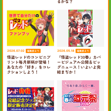
るかな？
編集部より
編集部より
2026.07.02
2026.05.18
怪盗レッドのコンビニプ
『怪盗レッド30巻』カバ
リント毎月新柄が登場！
ービジュアル公開＆ビッ
あなたの「好き」をコレ
グニュース！いよいよ完
クションしよう！
結まぢか！