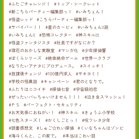
#ふたごチャレンジ！
#トップ・シークレット
#新こちらパーティー編集部っ！
#いみちぇん！
#怪盗レッド
#こちらパーティー編集部っ！
#サバイバー！！
#星のカービィ
#いみちぇん!!廻
#いみちぇん!!
#恐怖コレクター
#神スキル!!!
#怪盗ファンタジスタ
#社長ですがなにか？
#理花のおかしな実験室
#マンガ化
#少年探偵響
#ぼくらシリーズ
#絶体絶命ゲーム
#世界一クラブ
#なりたいアナタにプロデュース。
#スイッチ！
#放課後チェンジ
#100億円求人
#サキヨミ！
#学校の怪異談
#キャンペーン
#君のとなりで。
#ふたりはニコイチ
#探偵七音
#宇宙級初恋
#ぜったいバレちゃいけません！！！
#泣き虫スマッシュ！
#ＰＳ
#パーフェクト・セキュリティ
#お天気係におねがい！
#神スキル
#きょうふ小学校
#七色スターズ！
#かくしごとっ！
#呪ワレタ少年
#読書感想文
#しゅご☆れい探偵
#くいなちゃんはゾンビ
#海斗くんと、この家で。
#本当はこわい話