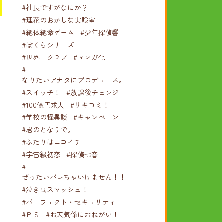
#社長ですがなにか？
#理花のおかしな実験室
#絶体絶命ゲーム
#少年探偵響
#ぼくらシリーズ
#世界一クラブ
#マンガ化
#
なりたいアナタにプロデュース。
#スイッチ！
#放課後チェンジ
#100億円求人
#サキヨミ！
#学校の怪異談
#キャンペーン
#君のとなりで。
#ふたりはニコイチ
#宇宙級初恋
#探偵七音
#
ぜったいバレちゃいけません！！！
#泣き虫スマッシュ！
#パーフェクト・セキュリティ
#ＰＳ
#お天気係におねがい！