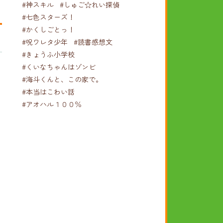
#神スキル
#しゅご☆れい探偵
#七色スターズ！
#かくしごとっ！
#呪ワレタ少年
#読書感想文
#きょうふ小学校
#くいなちゃんはゾンビ
#海斗くんと、この家で。
#本当はこわい話
#アオハル１００％