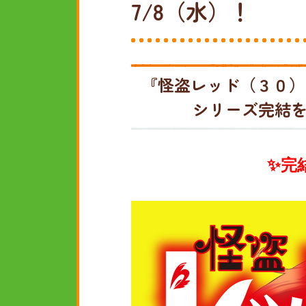
7/8（水）！
『怪盗レッド（３０）
シリーズ完結
✨完