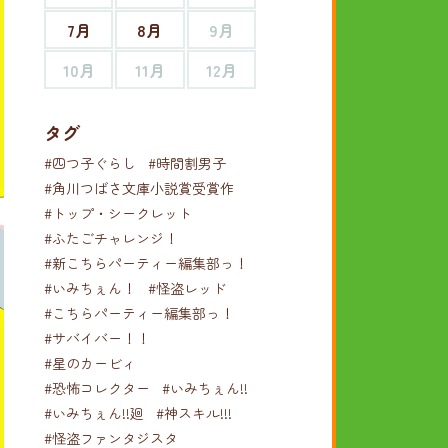
7月
8月
9月
10月
11月
12月
タグ
#四つ子ぐらし
#時間割男子
#角川つばさ文庫小説賞受賞作
#トップ・シークレット
#ふたごチャレンジ！
#新こちらパーティー編集部っ！
#いみちぇん！
#怪盗レッド
#こちらパーティー編集部っ！
#サバイバー！！
#星のカービィ
#恐怖コレクター
#いみちぇん!!
#いみちぇん!!廻
#神スキル!!!
#怪盗ファンタジスタ