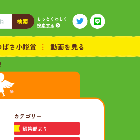
もっとくわしく
検索
検索する
つばさ小説賞
動画を見る
！
カテゴリー
編集部より