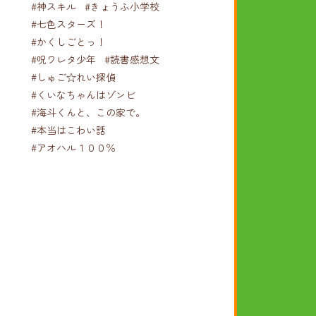
#神スキル
#きょうふ小学校
#七色スターズ！
#かくしごとっ！
#呪ワレタ少年
#読書感想文
#しゅご☆れい探偵
#くいなちゃんはゾンビ
#海斗くんと、この家で。
#本当はこわい話
#アオハル１００％