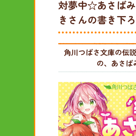
対夢中☆あさばみ
きさんの書き下ろ
角川つばさ文庫の伝
の、あさば