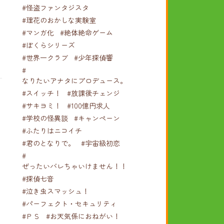
#怪盗ファンタジスタ
#理花のおかしな実験室
#マンガ化
#絶体絶命ゲーム
#ぼくらシリーズ
#世界一クラブ
#少年探偵響
#
なりたいアナタにプロデュース。
#スイッチ！
#放課後チェンジ
#サキヨミ！
#100億円求人
#学校の怪異談
#キャンペーン
#ふたりはニコイチ
#君のとなりで。
#宇宙級初恋
#
ぜったいバレちゃいけません！！！
#探偵七音
#泣き虫スマッシュ！
#パーフェクト・セキュリティ
#ＰＳ
#お天気係におねがい！