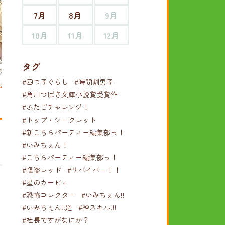
7月
8月
9月
10月
11月
12月
タグ
#四つ子ぐらし
#時間割男子
#角川つばさ文庫小説賞受賞作
#ふたごチャレンジ！
#トップ・シークレット
#新こちらパーティー編集部っ！
#いみちぇん！
#こちらパーティー編集部っ！
#怪盗レッド
#サバイバー！！
#星のカービィ
#恐怖コレクター
#いみちぇん!!
#いみちぇん!!廻
#神スキル!!!
#社長ですがなにか？