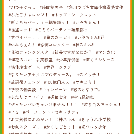
#四つ子ぐらし
#時間割男子
#角川つばさ文庫小説賞受賞作
#ふたごチャレンジ！
#トップ・シークレット
#新こちらパーティー編集部っ！
#いみちぇん！
#怪盗レッド
#こちらパーティー編集部っ！
#サバイバー！！
#星のカービィ
#いみちぇん!!廻
#いみちぇん!!
#恐怖コレクター
#神スキル!!!
#怪盗ファンタジスタ
#社長ですがなにか？
#マンガ化
#理花のおかしな実験室
#少年探偵響
#ぼくらシリーズ
#絶体絶命ゲーム
#世界一クラブ
#なりたいアナタにプロデュース。
#スイッチ！
#放課後チェンジ
#100億円求人
#サキヨミ！
#学校の怪異談
#キャンペーン
#君のとなりで。
#ふたりはニコイチ
#探偵七音
#宇宙級初恋
#ぜったいバレちゃいけません！！！
#泣き虫スマッシュ！
#ＰＳ
#パーフェクト・セキュリティ
#お天気係におねがい！
#神スキル
#きょうふ小学校
#七色スターズ！
#かくしごとっ！
#呪ワレタ少年