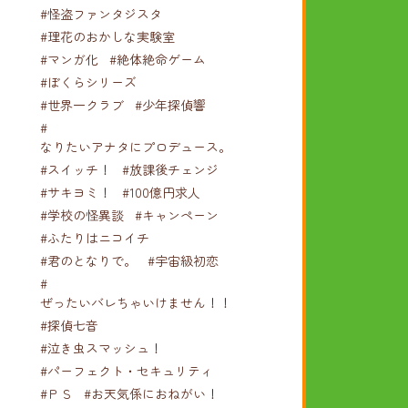
#怪盗ファンタジスタ
#理花のおかしな実験室
#マンガ化
#絶体絶命ゲーム
#ぼくらシリーズ
#世界一クラブ
#少年探偵響
#
なりたいアナタにプロデュース。
#スイッチ！
#放課後チェンジ
#サキヨミ！
#100億円求人
#学校の怪異談
#キャンペーン
#ふたりはニコイチ
#君のとなりで。
#宇宙級初恋
#
ぜったいバレちゃいけません！！！
#探偵七音
#泣き虫スマッシュ！
#パーフェクト・セキュリティ
#ＰＳ
#お天気係におねがい！