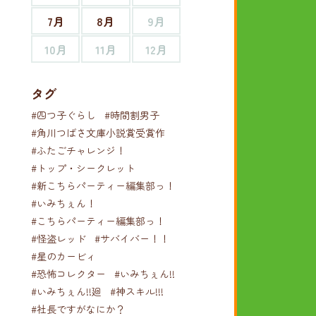
7月
8月
9月
10月
11月
12月
タグ
#四つ子ぐらし
#時間割男子
#角川つばさ文庫小説賞受賞作
#ふたごチャレンジ！
#トップ・シークレット
#新こちらパーティー編集部っ！
#いみちぇん！
#こちらパーティー編集部っ！
#怪盗レッド
#サバイバー！！
#星のカービィ
#恐怖コレクター
#いみちぇん!!
#いみちぇん!!廻
#神スキル!!!
#社長ですがなにか？