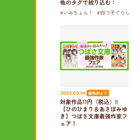
他のタグで絞り込む：
#いみちぇん！
#四つ子ぐらし
編集部より
2025.03.14
対象作品11円（税込）!!
【ひのひまり＆あさばみゆ
き】つばさ文庫最強作家フ
ェア！