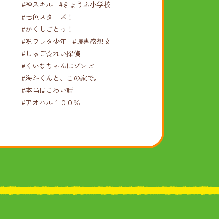
#神スキル
#きょうふ小学校
#七色スターズ！
#かくしごとっ！
#呪ワレタ少年
#読書感想文
#しゅご☆れい探偵
#くいなちゃんはゾンビ
#海斗くんと、この家で。
#本当はこわい話
#アオハル１００％