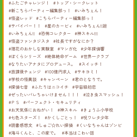
#ふたごチャレンジ！
#トップ・シークレット
#新こちらパーティー編集部っ！
#いみちぇん！
#怪盗レッド
#こちらパーティー編集部っ！
#サバイバー！！
#星のカービィ
#いみちぇん!!廻
#いみちぇん!!
#恐怖コレクター
#神スキル!!!
#怪盗ファンタジスタ
#社長ですがなにか？
#理花のおかしな実験室
#マンガ化
#少年探偵響
#ぼくらシリーズ
#絶体絶命ゲーム
#世界一クラブ
#なりたいアナタにプロデュース。
#スイッチ！
#放課後チェンジ
#100億円求人
#サキヨミ！
#学校の怪異談
#キャンペーン
#君のとなりで。
#探偵七音
#ふたりはニコイチ
#宇宙級初恋
#ぜったいバレちゃいけません！！！
#泣き虫スマッシュ！
#ＰＳ
#パーフェクト・セキュリティ
#お天気係におねがい！
#神スキル
#きょうふ小学校
#七色スターズ！
#かくしごとっ！
#呪ワレタ少年
#読書感想文
#しゅご☆れい探偵
#くいなちゃんはゾンビ
#海斗くんと、この家で。
#本当はこわい話