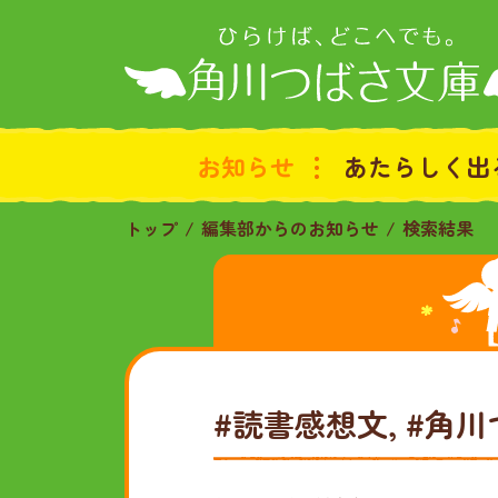
お知らせ
あたらしく出
トップ
編集部からのお知らせ
検索結果
#読書感想文, #角