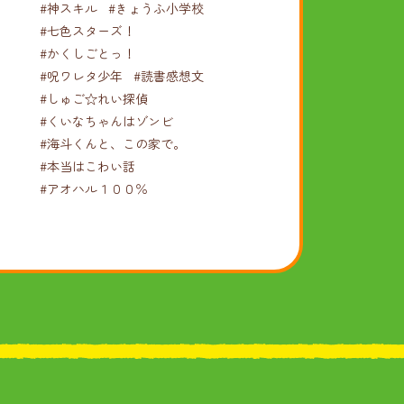
#神スキル
#きょうふ小学校
#七色スターズ！
#かくしごとっ！
#呪ワレタ少年
#読書感想文
#しゅご☆れい探偵
#くいなちゃんはゾンビ
#海斗くんと、この家で。
#本当はこわい話
#アオハル１００％