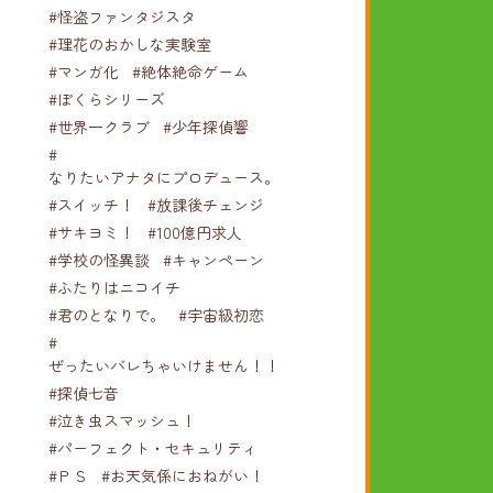
#怪盗ファンタジスタ
#理花のおかしな実験室
#マンガ化
#絶体絶命ゲーム
#ぼくらシリーズ
#世界一クラブ
#少年探偵響
#
なりたいアナタにプロデュース。
#スイッチ！
#放課後チェンジ
#サキヨミ！
#100億円求人
#学校の怪異談
#キャンペーン
#ふたりはニコイチ
#君のとなりで。
#宇宙級初恋
#
ぜったいバレちゃいけません！！！
#探偵七音
#泣き虫スマッシュ！
#パーフェクト・セキュリティ
#ＰＳ
#お天気係におねがい！