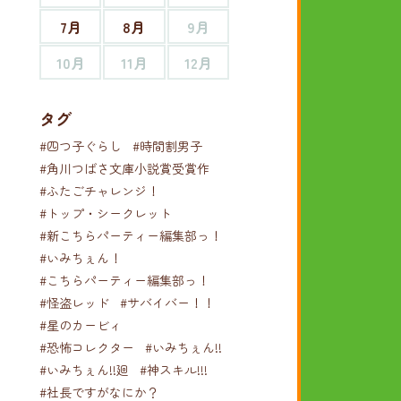
7月
8月
9月
10月
11月
12月
タグ
#四つ子ぐらし
#時間割男子
#角川つばさ文庫小説賞受賞作
#ふたごチャレンジ！
#トップ・シークレット
#新こちらパーティー編集部っ！
#いみちぇん！
#こちらパーティー編集部っ！
#怪盗レッド
#サバイバー！！
#星のカービィ
#恐怖コレクター
#いみちぇん!!
#いみちぇん!!廻
#神スキル!!!
#社長ですがなにか？