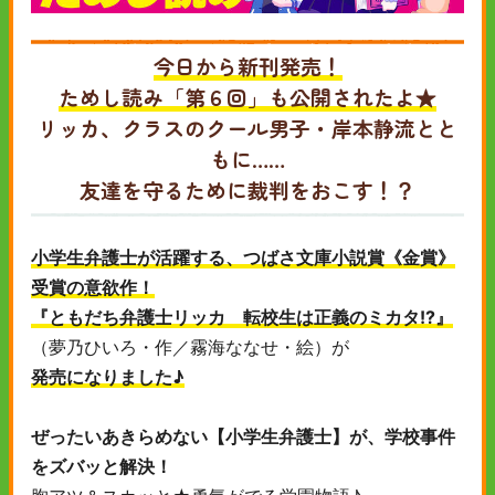
今日から新刊発売！
ためし読み「第６回」も公開されたよ★
リッカ、クラスのクール男子・岸本静流とと
もに……
友達を守るために裁判をおこす！？
小学生弁護士が活躍する、つばさ文庫小説賞《金賞》
受賞の意欲作！
『ともだち弁護士リッカ 転校生は正義のミカタ!?』
（夢乃ひいろ・作／霧海ななせ・絵）が
発売になりました♪
ぜったいあきらめない【小学生弁護士】が、学校事件
をズバッと解決！