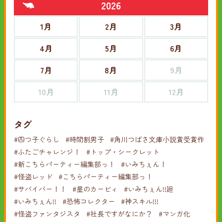
2026
1月
2月
3月
4月
5月
6月
7月
8月
9月
10月
11月
12月
タグ
#四つ子ぐらし
#時間割男子
#角川つばさ文庫小説賞受賞作
#ふたごチャレンジ！
#トップ・シークレット
#新こちらパーティー編集部っ！
#いみちぇん！
#怪盗レッド
#こちらパーティー編集部っ！
#サバイバー！！
#星のカービィ
#いみちぇん!!廻
#いみちぇん!!
#恐怖コレクター
#神スキル!!!
#怪盗ファンタジスタ
#社長ですがなにか？
#マンガ化