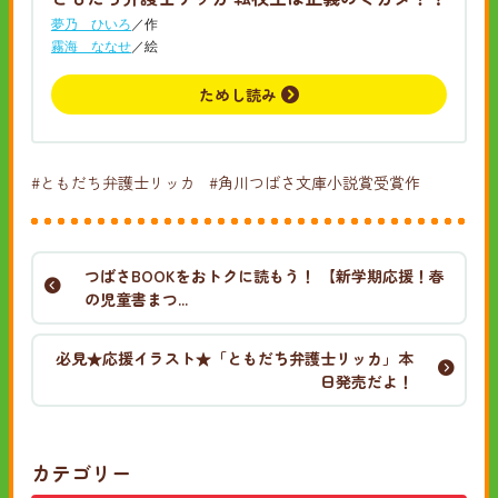
夢乃 ひいろ
／作
霧海 ななせ
／絵
ためし読み
#ともだち弁護士リッカ
#角川つばさ文庫小説賞受賞作
つばさBOOKをおトクに読もう！ 【新学期応援！春
の児童書まつ...
必見★応援イラスト★「ともだち弁護士リッカ」本
日発売だよ！
カテゴリー