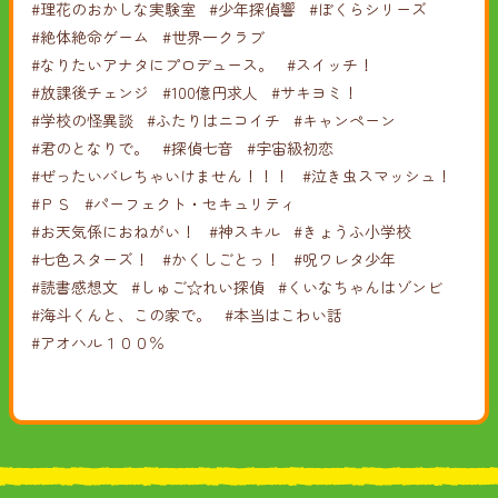
#理花のおかしな実験室
#少年探偵響
#ぼくらシリーズ
#絶体絶命ゲーム
#世界一クラブ
#なりたいアナタにプロデュース。
#スイッチ！
#放課後チェンジ
#100億円求人
#サキヨミ！
#学校の怪異談
#ふたりはニコイチ
#キャンペーン
#君のとなりで。
#探偵七音
#宇宙級初恋
#ぜったいバレちゃいけません！！！
#泣き虫スマッシュ！
#ＰＳ
#パーフェクト・セキュリティ
#お天気係におねがい！
#神スキル
#きょうふ小学校
#七色スターズ！
#かくしごとっ！
#呪ワレタ少年
#読書感想文
#しゅご☆れい探偵
#くいなちゃんはゾンビ
#海斗くんと、この家で。
#本当はこわい話
#アオハル１００％