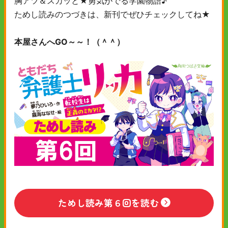
胸アツ＆スカッと★勇気がでる学園物語♪
ためし読みのつづきは、新刊でぜひチェックしてね★
本屋さんへGO～～！（＾＾）
ためし読み第６回を読む