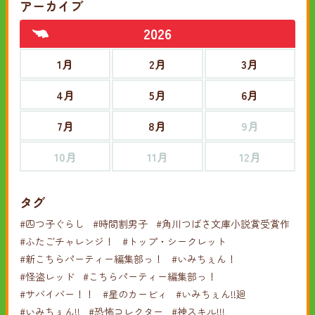
アーカイブ
2026
1月
2月
3月
4月
5月
6月
7月
8月
9月
10月
11月
12月
タグ
#四つ子ぐらし
#時間割男子
#角川つばさ文庫小説賞受賞作
#ふたごチャレンジ！
#トップ・シークレット
#新こちらパーティー編集部っ！
#いみちぇん！
#怪盗レッド
#こちらパーティー編集部っ！
#サバイバー！！
#星のカービィ
#いみちぇん!!廻
#いみちぇん!!
#恐怖コレクター
#神スキル!!!