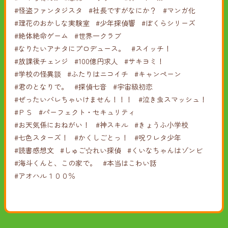
#怪盗ファンタジスタ
#社長ですがなにか？
#マンガ化
#理花のおかしな実験室
#少年探偵響
#ぼくらシリーズ
#絶体絶命ゲーム
#世界一クラブ
#なりたいアナタにプロデュース。
#スイッチ！
#放課後チェンジ
#100億円求人
#サキヨミ！
#学校の怪異談
#ふたりはニコイチ
#キャンペーン
#君のとなりで。
#探偵七音
#宇宙級初恋
#ぜったいバレちゃいけません！！！
#泣き虫スマッシュ！
#ＰＳ
#パーフェクト・セキュリティ
#お天気係におねがい！
#神スキル
#きょうふ小学校
#七色スターズ！
#かくしごとっ！
#呪ワレタ少年
#読書感想文
#しゅご☆れい探偵
#くいなちゃんはゾンビ
#海斗くんと、この家で。
#本当はこわい話
#アオハル１００％