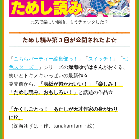
元気で楽しい物語、もうチェックした？
ためし読み第３回が公開されたよ☆
「
こちらパーティー編集部っ！
」「
スイッチ！
」「
七
色スターズ！
」シリーズの
深海ゆずはさん
がおくる、
笑いとトキメキいっぱいの最新作☆
発売前から、
「表紙が超かわいい！」「楽しみ！」
「ためし読み、おもしろい！」
と話題の作品☆
「かくしごとっ！ あたしが天才作家の身がわり
に!?」
（深海ゆずは・作、tanakamtam・絵）