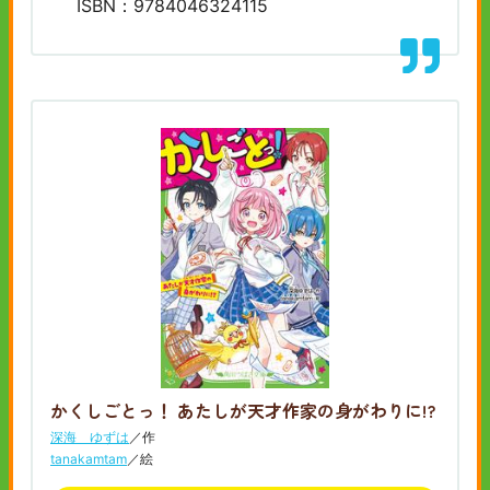
ISBN：9784046324115
かくしごとっ！ あたしが天才作家の身がわりに!?
深海 ゆずは
／作
tanakamtam
／絵