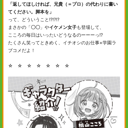
「返してほしければ、兄貴（＝プロ）の代わりに書い
てください。脚本を」
って、どういうこと!?!?!?
まさかの「
〇〇
」や
イケメン女子
も登場して、
こころの毎日はいったいどうなるのーーーっ!?
たくさん笑ってときめく、イチオシのお仕事×学園ラ
ブコメだよ！
☆ ☆ ☆ ☆ ☆ ☆ ☆