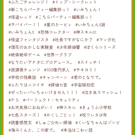
#ふたごチャレンジ！
#トップ・シークレット
#新こちらパーティー編集部っ！
#いみちぇん！
#怪盗レッド
#こちらパーティー編集部っ！
#サバイバー！！
#星のカービィ
#いみちぇん!!廻
#いみちぇん!!
#恐怖コレクター
#神スキル!!!
#怪盗ファンタジスタ
#社長ですがなにか？
#マンガ化
#理花のおかしな実験室
#少年探偵響
#ぼくらシリーズ
#絶体絶命ゲーム
#世界一クラブ
#なりたいアナタにプロデュース。
#スイッチ！
#放課後チェンジ
#100億円求人
#サキヨミ！
#学校の怪異談
#キャンペーン
#君のとなりで。
#ふたりはニコイチ
#探偵七音
#宇宙級初恋
#ぜったいバレちゃいけません！！！
#泣き虫スマッシュ！
#ＰＳ
#パーフェクト・セキュリティ
#お天気係におねがい！
#神スキル
#きょうふ小学校
#七色スターズ！
#かくしごとっ！
#呪ワレタ少年
#読書感想文
#しゅご☆れい探偵
#くいなちゃんはゾンビ
#海斗くんと、この家で。
#本当はこわい話