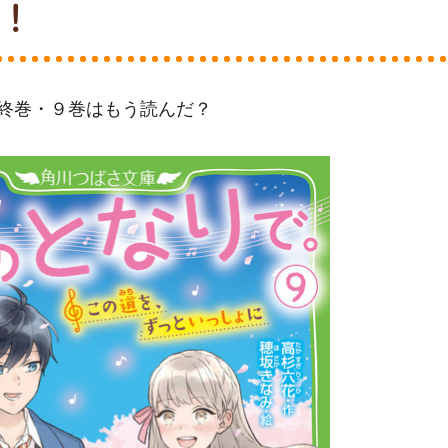
！
終巻・９巻はもう読んだ？