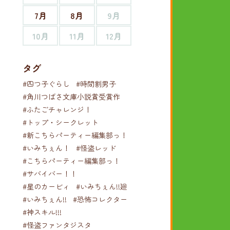
7月
8月
9月
10月
11月
12月
タグ
#四つ子ぐらし
#時間割男子
#角川つばさ文庫小説賞受賞作
#ふたごチャレンジ！
#トップ・シークレット
#新こちらパーティー編集部っ！
#いみちぇん！
#怪盗レッド
#こちらパーティー編集部っ！
#サバイバー！！
#星のカービィ
#いみちぇん!!廻
#いみちぇん!!
#恐怖コレクター
#神スキル!!!
#怪盗ファンタジスタ