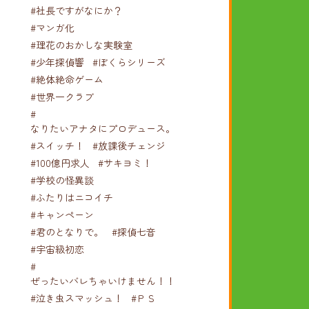
#社長ですがなにか？
#マンガ化
#理花のおかしな実験室
#少年探偵響
#ぼくらシリーズ
#絶体絶命ゲーム
#世界一クラブ
#
なりたいアナタにプロデュース。
#スイッチ！
#放課後チェンジ
#100億円求人
#サキヨミ！
#学校の怪異談
#ふたりはニコイチ
#キャンペーン
#君のとなりで。
#探偵七音
#宇宙級初恋
#
ぜったいバレちゃいけません！！！
#泣き虫スマッシュ！
#ＰＳ