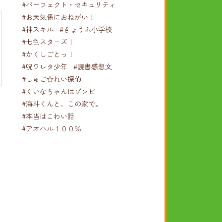
#パーフェクト・セキュリティ
#お天気係におねがい！
#神スキル
#きょうふ小学校
#七色スターズ！
#かくしごとっ！
#呪ワレタ少年
#読書感想文
#しゅご☆れい探偵
#くいなちゃんはゾンビ
#海斗くんと、この家で。
#本当はこわい話
#アオハル１００％