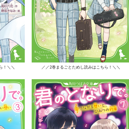
ら！＼＼
／／2巻まるごとためし読みはこちら！＼＼