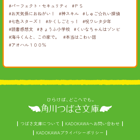
#パーフェクト・セキュリティ
#ＰＳ
#お天気係におねがい！
#神スキル
#しゅご☆れい探偵
#七色スターズ！
#かくしごとっ！
#呪ワレタ少年
#読書感想文
#きょうふ小学校
#くいなちゃんはゾンビ
#海斗くんと、この家で。
#本当はこわい話
#アオハル１００％
つばさ文庫について
KADOKAWAへお問い合わせ
KADOKAWAプライバシーポリシー