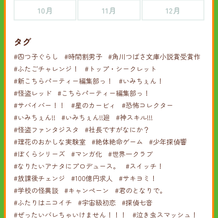
10月
11月
12月
タグ
#四つ子ぐらし
#時間割男子
#角川つばさ文庫小説賞受賞作
#ふたごチャレンジ！
#トップ・シークレット
#新こちらパーティー編集部っ！
#いみちぇん！
#怪盗レッド
#こちらパーティー編集部っ！
#サバイバー！！
#星のカービィ
#恐怖コレクター
#いみちぇん!!
#いみちぇん!!廻
#神スキル!!!
#怪盗ファンタジスタ
#社長ですがなにか？
#理花のおかしな実験室
#絶体絶命ゲーム
#少年探偵響
#ぼくらシリーズ
#マンガ化
#世界一クラブ
#なりたいアナタにプロデュース。
#スイッチ！
#放課後チェンジ
#100億円求人
#サキヨミ！
#学校の怪異談
#キャンペーン
#君のとなりで。
#ふたりはニコイチ
#宇宙級初恋
#探偵七音
#ぜったいバレちゃいけません！！！
#泣き虫スマッシュ！