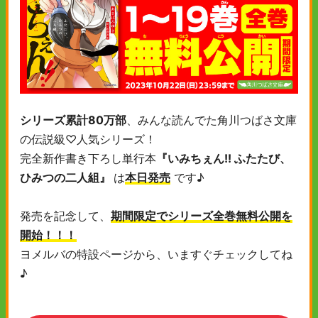
シリーズ累計80万部
、みんな読んでた角川つばさ文庫
の伝説級♡人気シリーズ！
完全新作書き下ろし単行本
『いみちぇん!! ふたたび、
ひみつの二人組』
は
本日発売
です♪
発売を記念して、
期間限定でシリーズ全巻無料公開を
開始！！！
ヨメルバの特設ページから、いますぐチェックしてね
♪