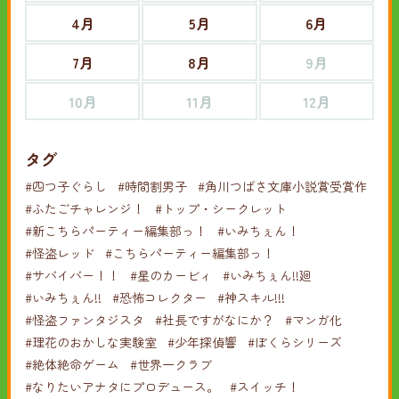
4月
5月
6月
7月
8月
9月
10月
11月
12月
タグ
#四つ子ぐらし
#時間割男子
#角川つばさ文庫小説賞受賞作
#ふたごチャレンジ！
#トップ・シークレット
#新こちらパーティー編集部っ！
#いみちぇん！
#怪盗レッド
#こちらパーティー編集部っ！
#サバイバー！！
#星のカービィ
#いみちぇん!!廻
#いみちぇん!!
#恐怖コレクター
#神スキル!!!
#怪盗ファンタジスタ
#社長ですがなにか？
#マンガ化
#理花のおかしな実験室
#少年探偵響
#ぼくらシリーズ
#絶体絶命ゲーム
#世界一クラブ
#なりたいアナタにプロデュース。
#スイッチ！