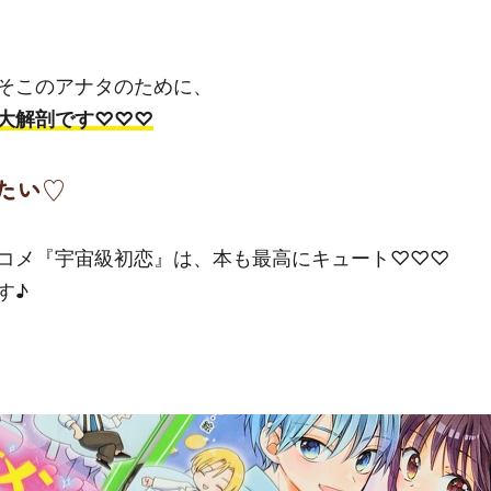
そこのアナタのために、
大解剖です♡♡♡
たい♡
コメ『宇宙級初恋』は、本も最高にキュート♡♡♡
す♪