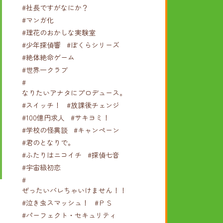
#社長ですがなにか？
#マンガ化
#理花のおかしな実験室
#少年探偵響
#ぼくらシリーズ
#絶体絶命ゲーム
#世界一クラブ
#
なりたいアナタにプロデュース。
#スイッチ！
#放課後チェンジ
#100億円求人
#サキヨミ！
#学校の怪異談
#キャンペーン
#君のとなりで。
#ふたりはニコイチ
#探偵七音
#宇宙級初恋
#
ぜったいバレちゃいけません！！！
#泣き虫スマッシュ！
#ＰＳ
#パーフェクト・セキュリティ