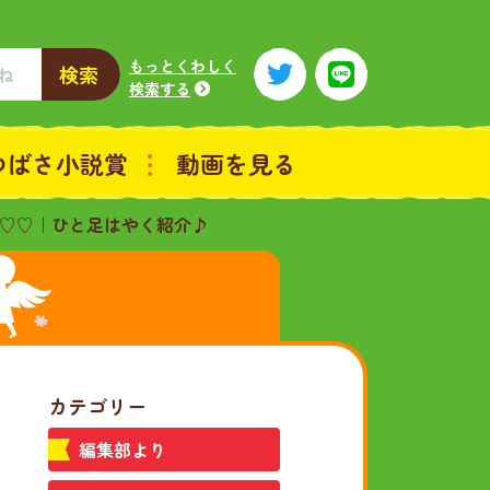
もっとくわしく
検索
検索する
つばさ小説賞
動画を見る
♡♡｜ひと足はやく紹介♪
カテゴリー
編集部より