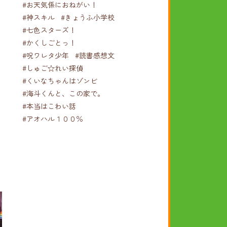
#お天気係におねがい！
#神スキル
#きょうふ小学校
#七色スターズ！
#かくしごとっ！
#呪ワレタ少年
#読書感想文
#しゅご☆れい探偵
#くいなちゃんはゾンビ
#海斗くんと、この家で。
#本当はこわい話
#アオハル１００％