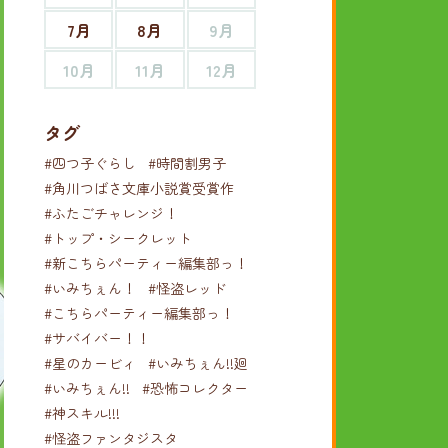
7月
8月
9月
10月
11月
12月
タグ
#四つ子ぐらし
#時間割男子
#角川つばさ文庫小説賞受賞作
#ふたごチャレンジ！
#トップ・シークレット
#新こちらパーティー編集部っ！
#いみちぇん！
#怪盗レッド
#こちらパーティー編集部っ！
#サバイバー！！
#星のカービィ
#いみちぇん!!廻
#いみちぇん!!
#恐怖コレクター
#神スキル!!!
#怪盗ファンタジスタ