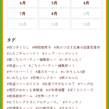
4月
5月
6月
7月
8月
9月
10月
11月
12月
タグ
#四つ子ぐらし
#時間割男子
#角川つばさ文庫小説賞受賞作
#ふたごチャレンジ！
#トップ・シークレット
#新こちらパーティー編集部っ！
#いみちぇん！
#怪盗レッド
#こちらパーティー編集部っ！
#サバイバー！！
#星のカービィ
#いみちぇん!!廻
#いみちぇん!!
#恐怖コレクター
#神スキル!!!
#怪盗ファンタジスタ
#社長ですがなにか？
#マンガ化
#理花のおかしな実験室
#少年探偵響
#ぼくらシリーズ
#絶体絶命ゲーム
#世界一クラブ
#なりたいアナタにプロデュース。
#スイッチ！
#放課後チェンジ
#100億円求人
#サキヨミ！