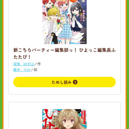
新こちらパーティー編集部っ！ ひよっこ編集長ふ
たたび！
深海 ゆずは
／作
榎木 りか
／絵
ためし読み