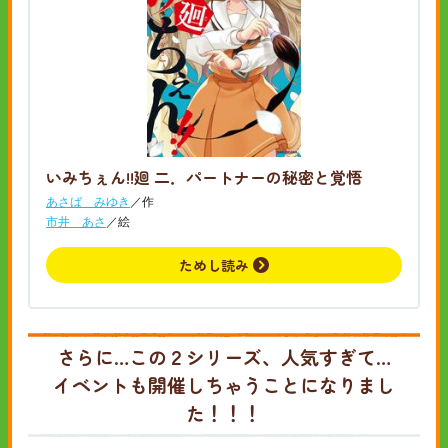
いみちぇん!!廻 二．パートナーの秘密と覚悟
あさば みゆき
／作
市井 あさ
／絵
ためし読み
さらに…この２シリーズ、人気すぎて…
イベントも開催しちゃうことになりまし
た！！！