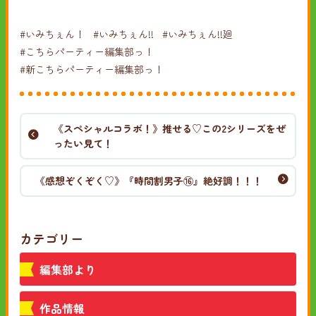
#いみちぇん！
#いみちぇん!!
#いみちぇん!!廻
#こちらパーティー編集部っ！
#新こちらパーティー編集部っ！
《スペシャルコラボ！》推せる♡この2シリーズをぜ
ったい見て！
《感想ぞくぞく♡》『時間割男子⑯』絶好調！！！
カテゴリー
編集部より
作品情報