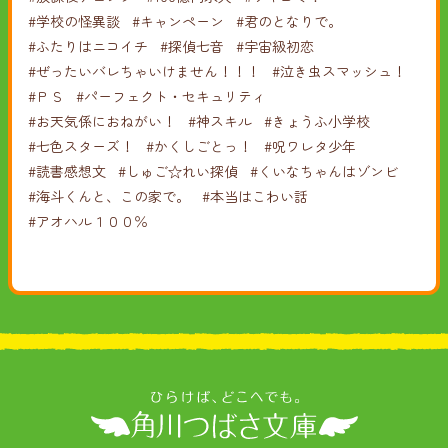
#学校の怪異談
#キャンペーン
#君のとなりで。
#ふたりはニコイチ
#探偵七音
#宇宙級初恋
#ぜったいバレちゃいけません！！！
#泣き虫スマッシュ！
#ＰＳ
#パーフェクト・セキュリティ
#お天気係におねがい！
#神スキル
#きょうふ小学校
#七色スターズ！
#かくしごとっ！
#呪ワレタ少年
#読書感想文
#しゅご☆れい探偵
#くいなちゃんはゾンビ
#海斗くんと、この家で。
#本当はこわい話
#アオハル１００％