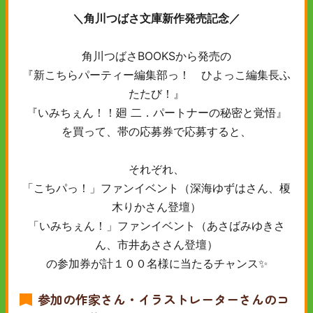
＼角川つばさ文庫新作発売記念／
角川つばさBOOKSから発売の
『新こちらパーティー編集部っ！ ひよっこ編集長ふ
たたび！』
『いみちぇん！！廻 二．パートナーの秘密と覚悟』
を買って、帯の応募券で応募すると、
それぞれ、
「こちパっ！」ファンイベント（深海ゆずはさん、榎
木りかさん登壇）
「いみちぇん！」ファンイベント（あさばみゆきさ
ん、市井あささん登壇）
の参加券が計１００名様に当たるチャンス✨
参加の作家さん・イラストレーターさんのコ