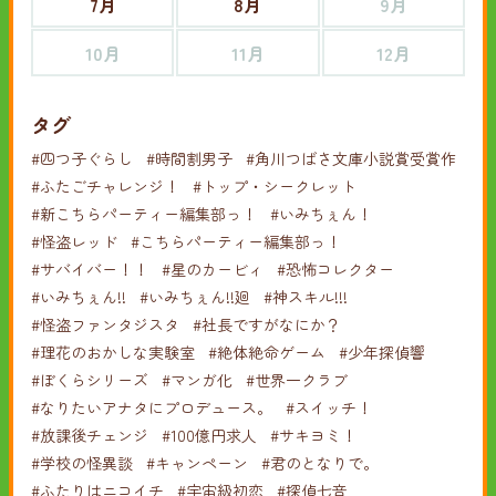
7月
8月
9月
10月
11月
12月
タグ
#四つ子ぐらし
#時間割男子
#角川つばさ文庫小説賞受賞作
#ふたごチャレンジ！
#トップ・シークレット
#新こちらパーティー編集部っ！
#いみちぇん！
#怪盗レッド
#こちらパーティー編集部っ！
#サバイバー！！
#星のカービィ
#恐怖コレクター
#いみちぇん!!
#いみちぇん!!廻
#神スキル!!!
#怪盗ファンタジスタ
#社長ですがなにか？
#理花のおかしな実験室
#絶体絶命ゲーム
#少年探偵響
#ぼくらシリーズ
#マンガ化
#世界一クラブ
#なりたいアナタにプロデュース。
#スイッチ！
#放課後チェンジ
#100億円求人
#サキヨミ！
#学校の怪異談
#キャンペーン
#君のとなりで。
#ふたりはニコイチ
#宇宙級初恋
#探偵七音