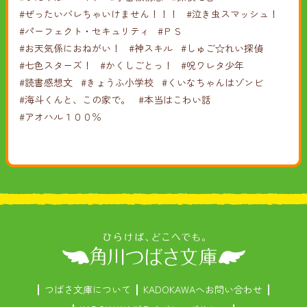
#ぜったいバレちゃいけません！！！
#泣き虫スマッシュ！
#パーフェクト・セキュリティ
#ＰＳ
#お天気係におねがい！
#神スキル
#しゅご☆れい探偵
#七色スターズ！
#かくしごとっ！
#呪ワレタ少年
#読書感想文
#きょうふ小学校
#くいなちゃんはゾンビ
#海斗くんと、この家で。
#本当はこわい話
#アオハル１００％
つばさ文庫について
KADOKAWAへお問い合わせ