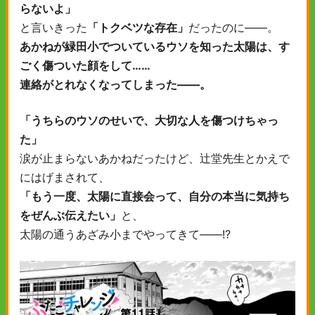
らないよ」
と言いきった
「トクベツな存在」
だったのに――。
あかねが緑田小でついているウソを知った太陽は、す
ごく傷ついた顔をして……
連絡がとれなくなってしまった――。
「うちらのウソのせいで、大切な人を傷つけちゃっ
た」
涙が止まらないあかねだったけど、辻堂先生とかえで
にはげまされて、
「もう一度、太陽に直接会って、自分の本当に気持ち
をぜんぶ伝えたい」
と、
太陽の通うあざみ小までやってきて――!?