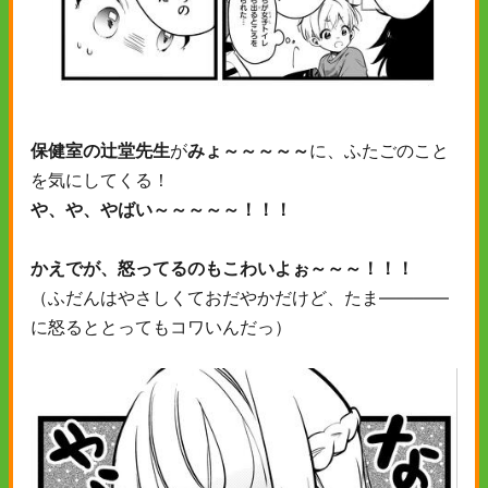
保健室の辻堂先生
が
みょ～～～～～
に、ふたごのこと
を気にしてくる！
や、や、やばい～～～～～！！！
かえでが、怒ってるのもこわいよぉ～～～！！！
（ふだんはやさしくておだやかだけど、たま――――
に怒るととってもコワいんだっ）