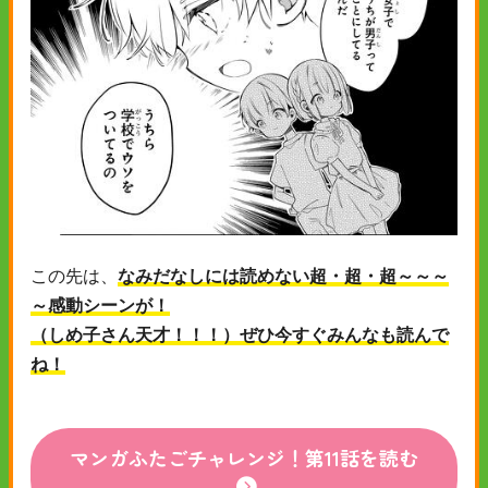
この先は、
なみだなしには読めない超・超・超～～～
～感動シーンが！
（しめ子さん天才！！！）ぜひ今すぐみんなも読んで
ね！
マンガふたごチャレンジ！第11話を読む