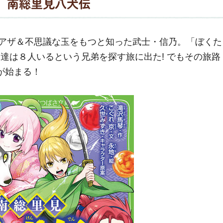
南総里見八犬伝
アザ＆不思議な玉をもつと知った武士・信乃。「ぼくた
達は８人いるという兄弟を探す旅に出た! でもその旅路
が始まる！