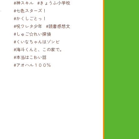
#神スキル
#きょうふ小学校
#七色スターズ！
#かくしごとっ！
#呪ワレタ少年
#読書感想文
#しゅご☆れい探偵
#くいなちゃんはゾンビ
#海斗くんと、この家で。
#本当はこわい話
#アオハル１００％