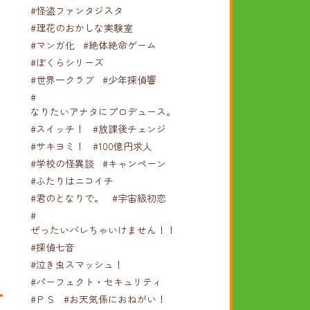
#怪盗ファンタジスタ
#理花のおかしな実験室
#マンガ化
#絶体絶命ゲーム
#ぼくらシリーズ
#世界一クラブ
#少年探偵響
#
なりたいアナタにプロデュース。
#スイッチ！
#放課後チェンジ
#サキヨミ！
#100億円求人
#学校の怪異談
#キャンペーン
#ふたりはニコイチ
#君のとなりで。
#宇宙級初恋
#
ぜったいバレちゃいけません！！！
#探偵七音
#泣き虫スマッシュ！
#パーフェクト・セキュリティ
#ＰＳ
#お天気係におねがい！