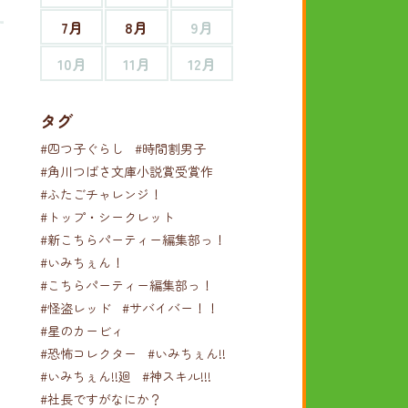
7月
8月
9月
10月
11月
12月
タグ
#四つ子ぐらし
#時間割男子
#角川つばさ文庫小説賞受賞作
#ふたごチャレンジ！
#トップ・シークレット
#新こちらパーティー編集部っ！
#いみちぇん！
#こちらパーティー編集部っ！
#怪盗レッド
#サバイバー！！
#星のカービィ
#恐怖コレクター
#いみちぇん!!
#いみちぇん!!廻
#神スキル!!!
#社長ですがなにか？