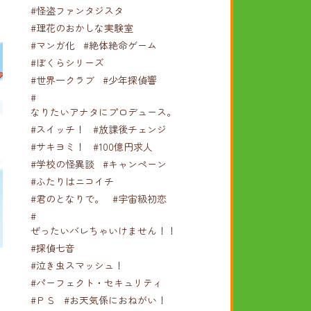
#怪盗ファンタジスタ
#理花のおかしな実験室
#マンガ化
#絶体絶命ゲーム
#ぼくらシリーズ
#世界一クラブ
#少年探偵響
#
なりたいアナタにプロデュース。
#スイッチ！
#放課後チェンジ
#サキヨミ！
#100億円求人
#学校の怪異談
#キャンペーン
#ふたりはニコイチ
#君のとなりで。
#宇宙級初恋
#
ぜったいバレちゃいけません！！！
#探偵七音
#泣き虫スマッシュ！
#パーフェクト・セキュリティ
#ＰＳ
#お天気係におねがい！