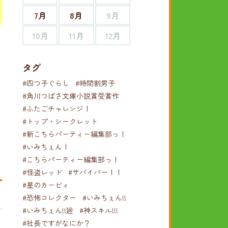
7月
8月
9月
10月
11月
12月
タグ
#四つ子ぐらし
#時間割男子
#角川つばさ文庫小説賞受賞作
#ふたごチャレンジ！
#トップ・シークレット
#新こちらパーティー編集部っ！
#いみちぇん！
#こちらパーティー編集部っ！
#怪盗レッド
#サバイバー！！
#星のカービィ
#恐怖コレクター
#いみちぇん!!
#いみちぇん!!廻
#神スキル!!!
#社長ですがなにか？