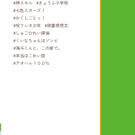
#神スキル
#きょうふ小学校
#七色スターズ！
#かくしごとっ！
#呪ワレタ少年
#読書感想文
#しゅご☆れい探偵
#くいなちゃんはゾンビ
#海斗くんと、この家で。
#本当はこわい話
#アオハル１００％