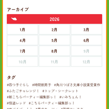
アーカイブ
2026
1月
2月
3月
4月
5月
6月
7月
8月
9月
10月
11月
12月
タグ
#四つ子ぐらし
#時間割男子
#角川つばさ文庫小説賞受賞作
#ふたごチャレンジ！
#トップ・シークレット
#新こちらパーティー編集部っ！
#いみちぇん！
#怪盗レッド
#こちらパーティー編集部っ！