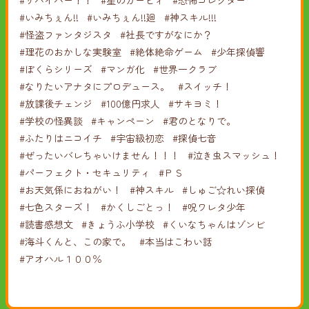
#サバイバー！！
#星のカービィ
#恐怖コレクター
#いみちぇん!!
#いみちぇん!!廻
#神スキル!!!
#怪盗ファンタジスタ
#社長ですがなにか？
#理花のおかしな実験室
#絶体絶命ゲーム
#少年探偵響
#ぼくらシリーズ
#マンガ化
#世界一クラブ
#なりたいアナタにプロデュース。
#スイッチ！
#放課後チェンジ
#100億円求人
#サキヨミ！
#学校の怪異談
#キャンペーン
#君のとなりで。
#ふたりはニコイチ
#宇宙級初恋
#探偵七音
#ぜったいバレちゃいけません！！！
#泣き虫スマッシュ！
#パーフェクト・セキュリティ
#ＰＳ
#お天気係におねがい！
#神スキル
#しゅご☆れい探偵
#七色スターズ！
#かくしごとっ！
#呪ワレタ少年
#読書感想文
#きょうふ小学校
#くいなちゃんはゾンビ
#海斗くんと、この家で。
#本当はこわい話
#アオハル１００％