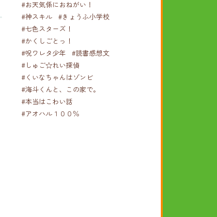
#お天気係におねがい！
#神スキル
#きょうふ小学校
#七色スターズ！
#かくしごとっ！
#呪ワレタ少年
#読書感想文
#しゅご☆れい探偵
#くいなちゃんはゾンビ
#海斗くんと、この家で。
#本当はこわい話
#アオハル１００％