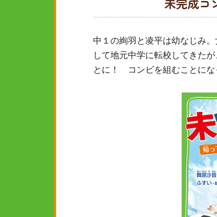
未完成コ
中１の絢羽と凌平は幼なじみ。
して地元中学に転校してきたが
とに！ コンビを組むことにな