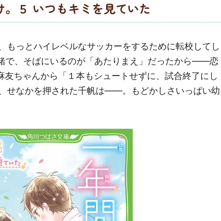
け。５ いつもキミを見ていた
、もっとハイレベルなサッカーをするために転校してし
緒で、そばにいるのが「あたりまえ」だったから――恋
も麻友ちゃんから「１本もシュートせずに、試合終了にし
、せなかを押された千帆は――。もどかしさいっぱい幼