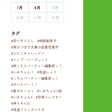
7月
8月
9月
10月
11月
12月
タグ
#四つ子ぐらし
#時間割男子
#角川つばさ文庫小説賞受賞作
#ふたごチャレンジ！
#トップ・シークレット
#新こちらパーティー編集部っ！
#いみちぇん！
#怪盗レッド
#こちらパーティー編集部っ！
#サバイバー！！
#星のカービィ
#いみちぇん!!廻
#いみちぇん!!
#恐怖コレクター
#神スキル!!!
#怪盗ファンタジスタ