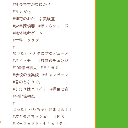
#社長ですがなにか？
#マンガ化
#理花のおかしな実験室
#少年探偵響
#ぼくらシリーズ
#絶体絶命ゲーム
#世界一クラブ
#
なりたいアナタにプロデュース。
#スイッチ！
#放課後チェンジ
#100億円求人
#サキヨミ！
#学校の怪異談
#キャンペーン
#君のとなりで。
#ふたりはニコイチ
#探偵七音
#宇宙級初恋
#
ぜったいバレちゃいけません！！！
#泣き虫スマッシュ！
#ＰＳ
#パーフェクト・セキュリティ