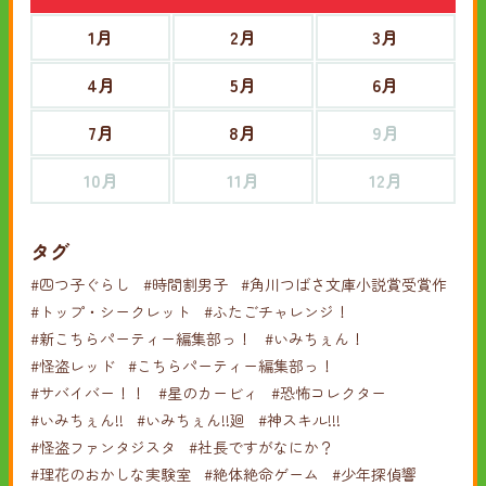
1月
2月
3月
4月
5月
6月
7月
8月
9月
10月
11月
12月
タグ
#四つ子ぐらし
#時間割男子
#角川つばさ文庫小説賞受賞作
#トップ・シークレット
#ふたごチャレンジ！
#新こちらパーティー編集部っ！
#いみちぇん！
#怪盗レッド
#こちらパーティー編集部っ！
#サバイバー！！
#星のカービィ
#恐怖コレクター
#いみちぇん!!
#いみちぇん!!廻
#神スキル!!!
#怪盗ファンタジスタ
#社長ですがなにか？
#理花のおかしな実験室
#絶体絶命ゲーム
#少年探偵響