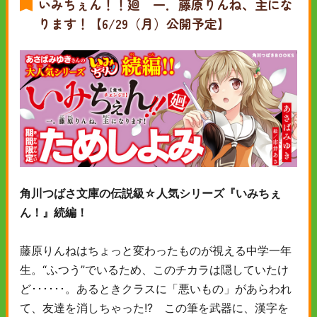
いみちぇん！！廻 一．藤原りんね、主にな
ります！【6/29（月）公開予定】
角川つばさ文庫の伝説級☆人気シリーズ『いみちぇ
ん！』続編！
藤原りんねはちょっと変わったものが視える中学一年
生。“ふつう”でいるため、このチカラは隠していたけ
ど･･････。あるときクラスに「悪いもの」があらわれ
て、友達を消しちゃった!? この筆を武器に、漢字を