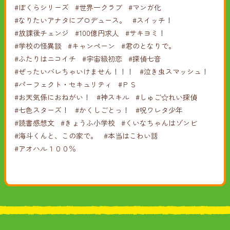
#ぼくらシリーズ
#世界一クラブ
#マンガ化
#なりたいアナタにプロデュース。
#スイッチ！
#放課後チェンジ
#100億円求人
#サキヨミ！
#学校の怪異談
#キャンペーン
#君のとなりで。
#ふたりはニコイチ
#宇宙級初恋
#探偵七音
#ぜったいバレちゃいけません！！！
#泣き虫スマッシュ！
#パーフェクト・セキュリティ
#ＰＳ
#お天気係におねがい！
#神スキル
#しゅご☆れい探偵
#七色スターズ！
#かくしごとっ！
#呪ワレタ少年
#読書感想文
#きょうふ小学校
#くいなちゃんはゾンビ
#海斗くんと、この家で。
#本当はこわい話
#アオハル１００％