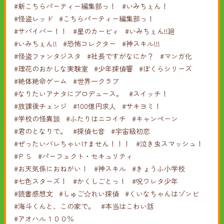
#新こちらパーティー編集部っ！
#いみちぇん！
#怪盗レッド
#こちらパーティー編集部っ！
#サバイバー！！
#星のカービィ
#いみちぇん!!廻
#いみちぇん!!
#恐怖コレクター
#神スキル!!!
#怪盗ファンタジスタ
#社長ですがなにか？
#マンガ化
#理花のおかしな実験室
#少年探偵響
#ぼくらシリーズ
#絶体絶命ゲーム
#世界一クラブ
#なりたいアナタにプロデュース。
#スイッチ！
#放課後チェンジ
#100億円求人
#サキヨミ！
#学校の怪異談
#ふたりはニコイチ
#キャンペーン
#君のとなりで。
#探偵七音
#宇宙級初恋
#ぜったいバレちゃいけません！！！
#泣き虫スマッシュ！
#ＰＳ
#パーフェクト・セキュリティ
#お天気係におねがい！
#神スキル
#きょうふ小学校
#七色スターズ！
#かくしごとっ！
#呪ワレタ少年
#読書感想文
#しゅご☆れい探偵
#くいなちゃんはゾンビ
#海斗くんと、この家で。
#本当はこわい話
#アオハル１００％