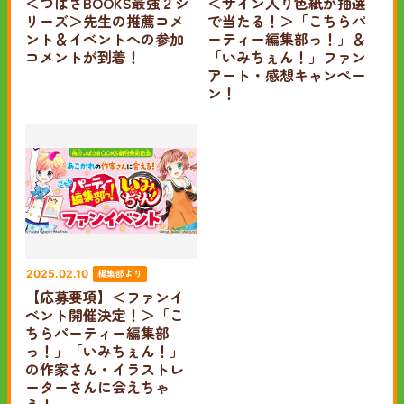
＜つばさBOOKS最強２シ
＜サイン入り色紙が抽選
リーズ＞先生の推薦コメ
で当たる！＞「こちらパ
ント＆イベントへの参加
ーティー編集部っ！」＆
コメントが到着！
「いみちぇん！」ファン
アート・感想キャンペー
ン！
編集部より
2025.02.10
【応募要項】＜ファンイ
ベント開催決定！＞「こ
ちらパーティー編集部
っ！」「いみちぇん！」
の作家さん・イラストレ
ーターさんに会えちゃ