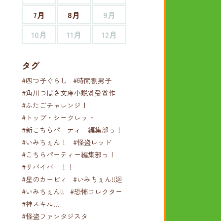
7月
8月
9月
10月
11月
12月
タグ
#四つ子ぐらし
#時間割男子
#角川つばさ文庫小説賞受賞作
#ふたごチャレンジ！
#トップ・シークレット
#新こちらパーティー編集部っ！
#いみちぇん！
#怪盗レッド
#こちらパーティー編集部っ！
#サバイバー！！
#星のカービィ
#いみちぇん!!廻
#いみちぇん!!
#恐怖コレクター
#神スキル!!!
#怪盗ファンタジスタ