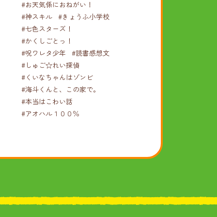
#お天気係におねがい！
#神スキル
#きょうふ小学校
#七色スターズ！
#かくしごとっ！
#呪ワレタ少年
#読書感想文
#しゅご☆れい探偵
#くいなちゃんはゾンビ
#海斗くんと、この家で。
#本当はこわい話
#アオハル１００％