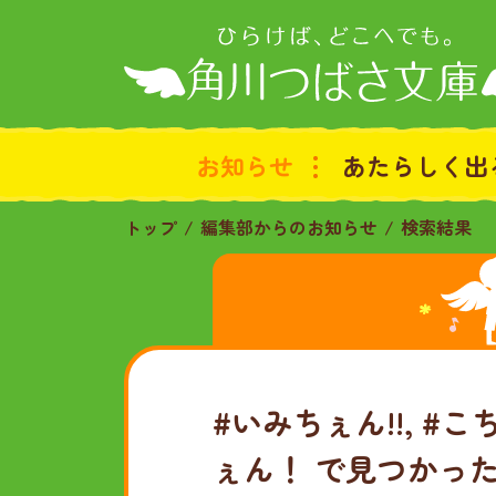
お知らせ
あたらしく出
トップ
編集部からのお知らせ
検索結果
#いみちぇん!!, #
ぇん！
で見つかっ