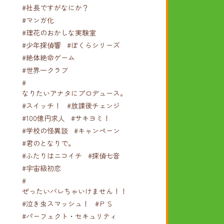
#社長ですがなにか？
#マンガ化
#理花のおかしな実験室
#少年探偵響
#ぼくらシリーズ
#絶体絶命ゲーム
#世界一クラブ
#
なりたいアナタにプロデュース。
#スイッチ！
#放課後チェンジ
#100億円求人
#サキヨミ！
#学校の怪異談
#キャンペーン
#君のとなりで。
#ふたりはニコイチ
#探偵七音
#宇宙級初恋
#
ぜったいバレちゃいけません！！！
#泣き虫スマッシュ！
#ＰＳ
#パーフェクト・セキュリティ